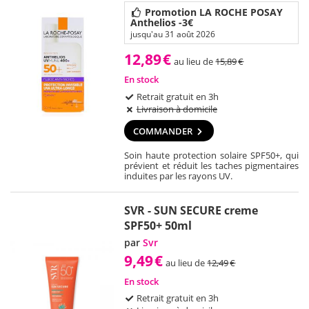
Promotion LA ROCHE POSAY
Anthelios -3€
jusqu'au 31 août 2026
12,89
€
au lieu de
15,89
€
En stock
Retrait gratuit en 3h
Livraison à domicile
COMMANDER
Soin haute protection solaire SPF50+, qui
prévient et réduit les taches pigmentaires
induites par les rayons UV.
SVR - SUN SECURE creme
SPF50+ 50ml
par
Svr
9,49
€
au lieu de
12,49
€
En stock
Retrait gratuit en 3h