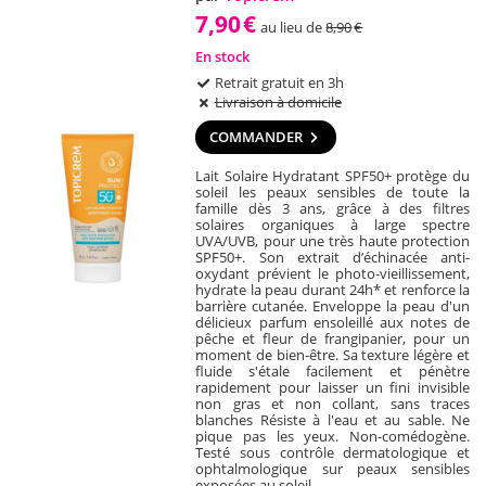
7,90
€
au lieu de
8,90
€
En stock
Retrait gratuit en 3h
Livraison à domicile
COMMANDER
Lait Solaire Hydratant SPF50+ protège du
soleil les peaux sensibles de toute la
famille dès 3 ans, grâce à des filtres
solaires organiques à large spectre
UVA/UVB, pour une très haute protection
SPF50+. Son extrait d’échinacée anti-
oxydant prévient le photo-vieillissement,
hydrate la peau durant 24h* et renforce la
barrière cutanée. Enveloppe la peau d'un
délicieux parfum ensoleillé aux notes de
pêche et fleur de frangipanier, pour un
moment de bien-être. Sa texture légère et
fluide s'étale facilement et pénètre
rapidement pour laisser un fini invisible
non gras et non collant, sans traces
blanches Résiste à l'eau et au sable. Ne
pique pas les yeux. Non-comédogène.
Testé sous contrôle dermatologique et
ophtalmologique sur peaux sensibles
exposées au soleil.