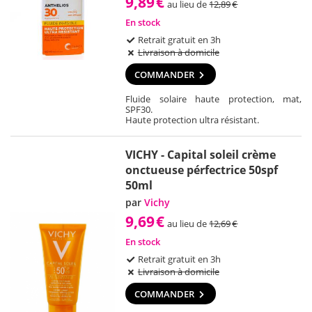
9,89
€
au lieu de
12,89
€
En stock
Retrait gratuit en 3h
Livraison à domicile
COMMANDER
Fluide solaire haute protection, mat,
SPF30.
Haute protection ultra résistant.
VICHY - Capital soleil crème
onctueuse pérfectrice 50spf
50ml
par
Vichy
9,69
€
au lieu de
12,69
€
En stock
Retrait gratuit en 3h
Livraison à domicile
COMMANDER