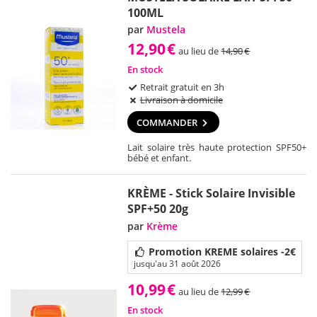
100ML
par
Mustela
12,90
€
au lieu de
14,90
€
En stock
Retrait gratuit en 3h
Livraison à domicile
COMMANDER
Lait solaire très haute protection SPF50+
bébé et enfant.
KRÈME - Stick Solaire Invisible
SPF+50 20g
par
Krème
Promotion KREME solaires -2€
jusqu'au 31 août 2026
10,99
€
au lieu de
12,99
€
En stock