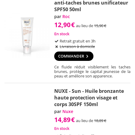
anti-taches brunes unificateur
SPF50 50ml
par
Roc
12,90
€
au lieu de
15,90
€
En stock
Retrait gratuit en 3h
Livraison à domicile
COMMANDER
Ce fluide réduit visiblement les taches
brunes, protège le capital jeunesse de la
peau et améliore son apparence.
NUXE - Sun - Huile bronzante
haute protection visage et
corps 30SPF 150ml
par
Nuxe
14,89
€
au lieu de
18,89
€
En stock