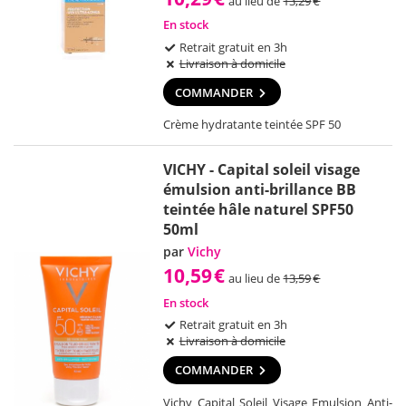
au lieu de
13,29
€
En stock
Retrait gratuit en 3h
Livraison à domicile
COMMANDER
Crème hydratante teintée SPF 50
VICHY - Capital soleil visage
émulsion anti-brillance BB
teintée hâle naturel SPF50
50ml
par
Vichy
10,59
€
au lieu de
13,59
€
En stock
Retrait gratuit en 3h
Livraison à domicile
COMMANDER
Vichy Capital Soleil Visage Emulsion Anti-