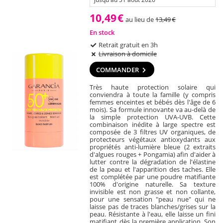
10,49
€
au lieu de
13,49
€
En stock
Retrait gratuit en 3h
Livraison à domicile
COMMANDER
Très haute protection solaire qui
conviendra à toute la famille (y compris
femmes enceintes et bébés dès l'âge de 6
mois). Sa formule innovante va au-delà de
la simple protection UVA-UVB. Cette
combinaison inédite à large spectre est
composée de 3 filtres UV organiques, de
protecteurs végétaux antioxydants aux
propriétés anti-lumière bleue (2 extraits
d'algues rouges + Pongamia) afin d'aider à
lutter contre la dégradation de l'élastine
de la peau et l'apparition des taches. Elle
est complétée par une poudre matifiante
100% d'origine naturelle. Sa texture
invisible est non grasse et non collante,
pour une sensation "peau nue" qui ne
laisse pas de traces blanches/grises sur la
peau. Résistante à l'eau, elle laisse un fini
matifiant dès la première application. Son