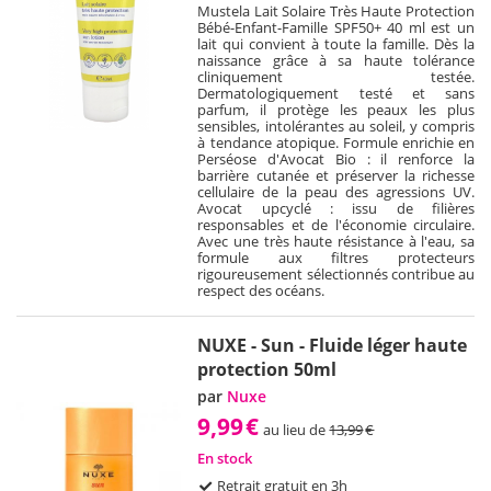
Mustela Lait Solaire Très Haute Protection
Bébé-Enfant-Famille SPF50+ 40 ml est un
lait qui convient à toute la famille. Dès la
naissance grâce à sa haute tolérance
cliniquement testée.
Dermatologiquement testé et sans
parfum, il protège les peaux les plus
sensibles, intolérantes au soleil, y compris
à tendance atopique. Formule enrichie en
Perséose d'Avocat Bio : il renforce la
barrière cutanée et préserver la richesse
cellulaire de la peau des agressions UV.
Avocat upcyclé : issu de filières
responsables et de l'économie circulaire.
Avec une très haute résistance à l'eau, sa
formule aux filtres protecteurs
rigoureusement sélectionnés contribue au
respect des océans.
NUXE - Sun - Fluide léger haute
protection 50ml
par
Nuxe
9,99
€
au lieu de
13,99
€
En stock
Retrait gratuit en 3h