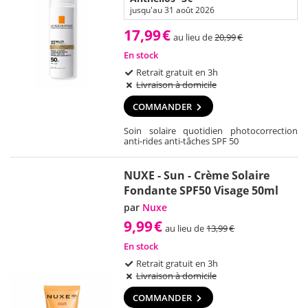
jusqu'au 31 août 2026
17,99
€
au lieu de
20,99
€
En stock
Retrait gratuit en 3h
Livraison à domicile
COMMANDER
Soin solaire quotidien photocorrection
anti-rides anti-tâches SPF 50
NUXE - Sun - Crème Solaire
Fondante SPF50 Visage 50ml
par
Nuxe
9,99
€
au lieu de
13,99
€
En stock
Retrait gratuit en 3h
Livraison à domicile
COMMANDER