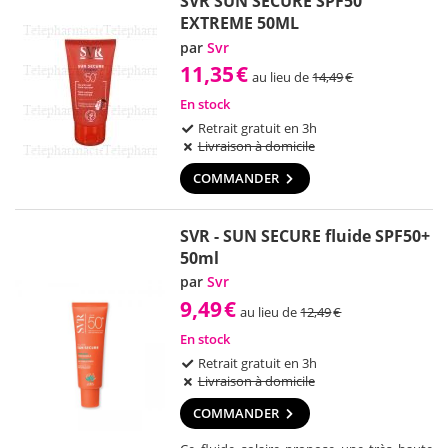
SVR SUN SECURE SPF50
EXTREME 50ML
par
Svr
11,35
€
au lieu de
14,49
€
En stock
Retrait gratuit en 3h
Livraison à domicile
COMMANDER
SVR - SUN SECURE fluide SPF50+
50ml
par
Svr
9,49
€
au lieu de
12,49
€
En stock
Retrait gratuit en 3h
Livraison à domicile
COMMANDER