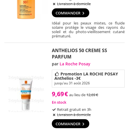
Livraison à domicile
COMMANDER
Idéal pour les peaux mixtes, ce fluide
solaire protège le visage des rayons du
soleil et du photo-vieillissement cutané
prématuré.
ANTHELIOS 50 CREME SS
PARFUM
par
La Roche Posay
Promotion LA ROCHE POSAY
Anthelios -3€
jusqu'au 31 août 2026
9,69
€
au lieu de
12,69
€
En stock
Retrait gratuit en 3h
Livraison à domicile
COMMANDER