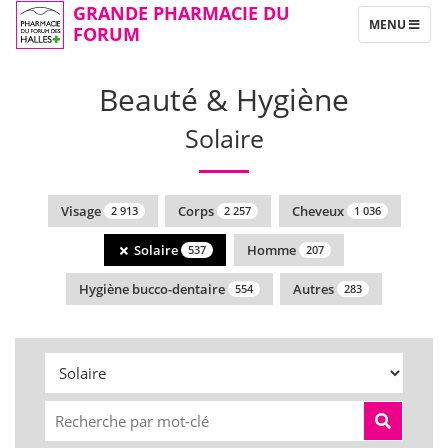
GRANDE PHARMACIE DU
TOGGLE
MENU
FORUM
NAVIGATION
Beauté & Hygiène
Solaire
Visage
Corps
Cheveux
2 913
2 257
1 036
Solaire
Homme
537
207
Hygiène bucco-dentaire
Autres
554
283