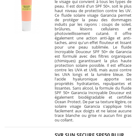
le visage qui convient à tous les types de
peau. Il est doté d'un SPF 50+, soit le plus
haut niveau de protection contre les UV.
Ce fluide solaire visage Garancia permet
de protéger la peau des dommages
induits par les rayons : coups de soleil,
brûlures, lésions cellulaires et
photovieillissement cutané. Il offre
également une action anti-âge et anti-
taches, ainsi qu'un effet flouteur et lissant
pour une peau sublimée. Le fluide
Incroyable Douceur SPF 50+ de Garancia
est formulé avec des filtres organiques
(chimiques) garantissant la plus haute
protection solaire possible. Il est efficace
contre les UVA et UVB, mais aussi contre
les UVA longs et la lumière bleue. De
l'acide hyaluronique apporte ses
propriétés hydratantes, repulpantes et
lissantes. Sans alcool, la formule du fluide
SPF 50+ Garancia Incroyable Douceur est
également biodégradable et certifiée
Ocean Protect. De par sa texture légère, ce
solaire visage Garancia s'applique très
facilement aux doigts et ne laisse aucune
trace blanche ou grise ni aucun fini gras
ou collant.
SVR SUN SECURE SPF50 BLUR