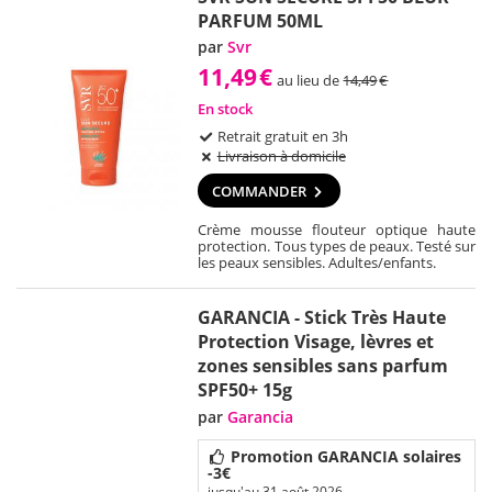
PARFUM 50ML
par
Svr
11,49
€
au lieu de
14,49
€
En stock
Retrait gratuit en 3h
Livraison à domicile
COMMANDER
Crème mousse flouteur optique haute
protection. Tous types de peaux. Testé sur
les peaux sensibles. Adultes/enfants.
GARANCIA - Stick Très Haute
Protection Visage, lèvres et
zones sensibles sans parfum
SPF50+ 15g
par
Garancia
Promotion GARANCIA solaires
-3€
jusqu'au 31 août 2026