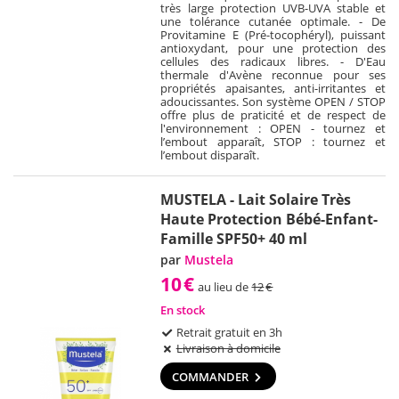
très large protection UVB-UVA stable et
une tolérance cutanée optimale. - De
Provitamine E (Pré-tocophéryl), puissant
antioxydant, pour une protection des
cellules des radicaux libres. - D'Eau
thermale d'Avène reconnue pour ses
propriétés apaisantes, anti-irritantes et
adoucissantes. Son système OPEN / STOP
offre plus de praticité et de respect de
l'environnement : OPEN - tournez et
l’embout apparaît, STOP : tournez et
l’embout disparaît.
MUSTELA - Lait Solaire Très
Haute Protection Bébé-Enfant-
Famille SPF50+ 40 ml
par
Mustela
10
€
au lieu de
12
€
En stock
Retrait gratuit en 3h
Livraison à domicile
COMMANDER