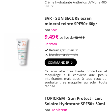
Crème hydratante Anthelios UVMune 400.
SPF 50
SVR - SUN SECURE ecran
mineral teinte SPF50+ 60gr
par
Svr
9,49
€
au lieu de
12,49
€
En stock
Retrait gratuit en 3h
Livraison à domicile
COMMANDER
Ce soin allie très haute protection et
maquillage : il convient aux peaux
intolérantes mais aussi à tous ceux qui
souhaitent se maquiller au soleil toute
l’année.
TOPICREM - Sun Protect - Lait
Solaire Hydratant SPF50+ 50ml
par
Topicrem