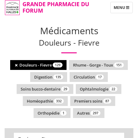
GRANDE PHARMACIE DU
TOGGLE
MENU
FORUM
NAVIGATION
Médicaments
Douleurs - Fievre
Douleurs - Fievre
Rhume - Gorge - Toux
129
151
Digestion
Circulation
135
17
Soins bucco-dentaire
Ophtalmologie
29
22
Homéopathie
Premiers soins
332
87
Orthopédie
Autres
1
297