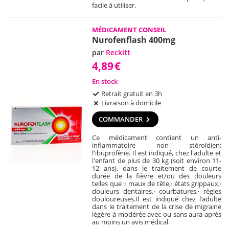
facile à utiliser.
MÉDICAMENT CONSEIL
Nurofenflash 400mg
par
Reckitt
4,89
€
En stock
Retrait gratuit en 3h
Livraison à domicile
COMMANDER
Ce médicament contient un anti-
inflammatoire non stéroïdien:
l'ibuprofène. Il est indiqué, chez l'adulte et
l'enfant de plus de 30 kg (soit environ 11-
12 ans), dans le traitement de courte
durée de la fièvre et/ou des douleurs
telles que :
· maux de tête,
· états grippaux,
·
douleurs dentaires,
· courbatures,
· règles
douloureuses.
Il est indiqué chez l’adulte
dans le traitement de la crise de migraine
légère à modérée avec ou sans aura après
au moins un avis médical.