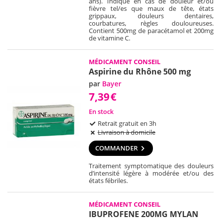
ans). Indiqué en cas de douleur et/ou
fièvre tel/es que maux de tête, états
grippaux, douleurs dentaires,
courbatures, règles douloureuses.
Contient 500mg de paracétamol et 200mg
de vitamine C.
MÉDICAMENT CONSEIL
Aspirine du Rhône 500 mg
par
Bayer
7,39
€
En stock
Retrait gratuit en 3h
Livraison à domicile
COMMANDER
Traitement symptomatique des douleurs
d’intensité légère à modérée et/ou des
états fébriles.
MÉDICAMENT CONSEIL
IBUPROFENE 200MG MYLAN