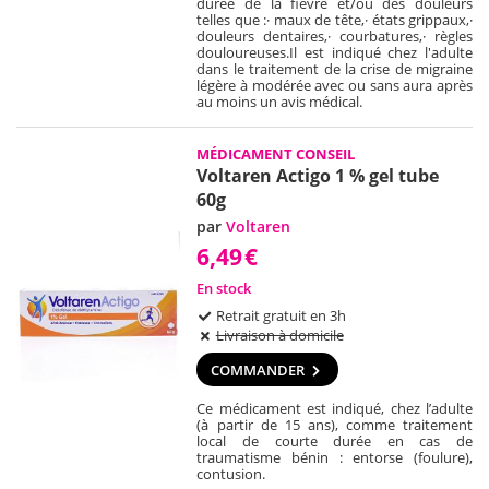
durée de la fièvre et/ou des douleurs
telles que :
· maux de tête,
· états grippaux,
·
douleurs dentaires,
· courbatures,
· règles
douloureuses.
Il est indiqué chez l'adulte
dans le traitement de la crise de migraine
légère à modérée avec ou sans aura après
au moins un avis médical.
MÉDICAMENT CONSEIL
Voltaren Actigo 1 % gel tube
60g
par
Voltaren
6,49
€
En stock
Retrait gratuit en 3h
Livraison à domicile
COMMANDER
Ce médicament est indiqué, chez l’adulte
(à partir de 15 ans), comme traitement
local de courte durée en cas de
traumatisme bénin : entorse (foulure),
contusion.