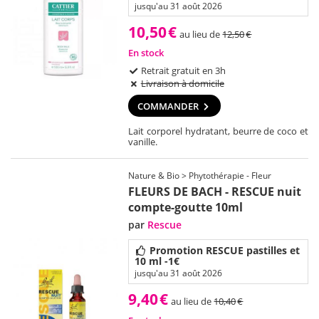
jusqu'au 31 août 2026
10,50
€
au lieu de
12,50
€
En stock
Retrait gratuit en 3h
Livraison à domicile
COMMANDER
Lait corporel hydratant, beurre de coco et
vanille.
Nature & Bio > Phytothérapie - Fleur
FLEURS DE BACH - RESCUE nuit
compte-goutte 10ml
par
Rescue
Promotion RESCUE pastilles et
10 ml -1€
jusqu'au 31 août 2026
9,40
€
au lieu de
10,40
€