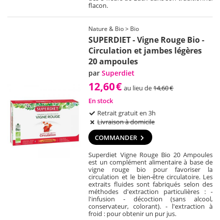
flacon.
Nature & Bio > Bio
SUPERDIET - Vigne Rouge Bio -
Circulation et jambes légères
20 ampoules
par
Superdiet
12,60
€
au lieu de
14,60
€
En stock
Retrait gratuit en 3h
Livraison à domicile
COMMANDER
Superdiet Vigne Rouge Bio 20 Ampoules
est un complément alimentaire à base de
vigne rouge bio pour favoriser la
circulation et le bien-être circulatoire. Les
extraits fluides sont fabriqués selon des
méthodes d'extraction particulières : -
l'infusion - décoction (sans alcool,
conservateur, colorant). - l'extraction à
froid : pour obtenir un pur jus.