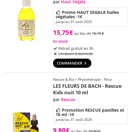
par
Haut-Ségala
Promo HAUT SEGALA huiles
végétales -1€
jusqu'au 31 août 2026
15,75
€
au lieu de
16,75
€
En stock
Retrait gratuit en 3h
Livraison à domicile
COMMANDER
Nature & Bio > Phytothérapie - Fleur
LES FLEURS DE BACH - Rescue
Kids nuit 10 ml
par
Rescue
Promotion RESCUE pastilles et
10 ml -1€
jusqu'au 31 août 2026
9,80
€
au lieu de
10,80
€