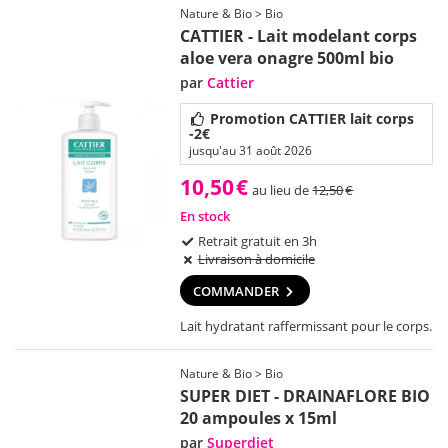
Nature & Bio > Bio
CATTIER - Lait modelant corps
aloe vera onagre 500ml bio
par
Cattier
Promotion CATTIER lait corps
-2€
jusqu'au 31 août 2026
10,50
€
au lieu de
12,50
€
En stock
Retrait gratuit en 3h
Livraison à domicile
COMMANDER
Lait hydratant raffermissant pour le corps.
Nature & Bio > Bio
SUPER DIET - DRAINAFLORE BIO
20 ampoules x 15ml
par
Superdiet