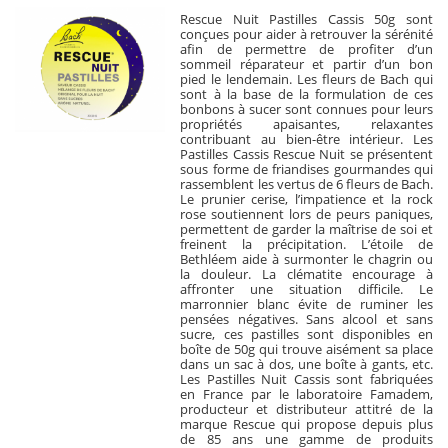
Rescue Nuit Pastilles Cassis 50g sont
conçues pour aider à retrouver la sérénité
afin de permettre de profiter d’un
sommeil réparateur et partir d’un bon
pied le lendemain. Les fleurs de Bach qui
sont à la base de la formulation de ces
bonbons à sucer sont connues pour leurs
propriétés apaisantes, relaxantes
contribuant au bien-être intérieur. Les
Pastilles Cassis Rescue Nuit se présentent
sous forme de friandises gourmandes qui
rassemblent les vertus de 6 fleurs de Bach.
Le prunier cerise, l’impatience et la rock
rose soutiennent lors de peurs paniques,
permettent de garder la maîtrise de soi et
freinent la précipitation. L’étoile de
Bethléem aide à surmonter le chagrin ou
la douleur. La clématite encourage à
affronter une situation difficile. Le
marronnier blanc évite de ruminer les
pensées négatives. Sans alcool et sans
sucre, ces pastilles sont disponibles en
boîte de 50g qui trouve aisément sa place
dans un sac à dos, une boîte à gants, etc.
Les Pastilles Nuit Cassis sont fabriquées
en France par le laboratoire Famadem,
producteur et distributeur attitré de la
marque Rescue qui propose depuis plus
de 85 ans une gamme de produits