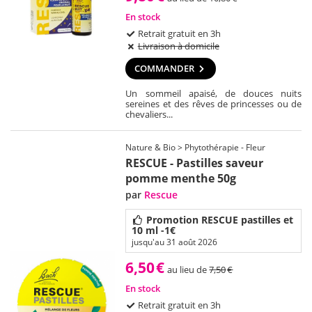
En stock
Retrait gratuit en 3h
Livraison à domicile
COMMANDER
Un sommeil apaisé, de douces nuits
sereines et des rêves de princesses ou de
chevaliers...
Nature & Bio > Phytothérapie - Fleur
RESCUE - Pastilles saveur
pomme menthe 50g
par
Rescue
Promotion RESCUE pastilles et
10 ml -1€
jusqu'au 31 août 2026
6,50
€
au lieu de
7,50
€
En stock
Retrait gratuit en 3h