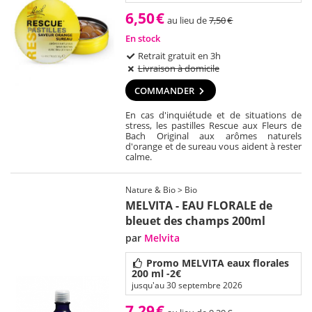
6,50
€
au lieu de
7,50
€
En stock
Retrait gratuit en 3h
Livraison à domicile
COMMANDER
En cas d'inquiétude et de situations de
stress, les pastilles Rescue aux Fleurs de
Bach Original aux arômes naturels
d'orange et de sureau vous aident à rester
calme.
Nature & Bio > Bio
MELVITA - EAU FLORALE de
bleuet des champs 200ml
par
Melvita
Promo MELVITA eaux florales
200 ml -2€
jusqu'au 30 septembre 2026
7,29
€