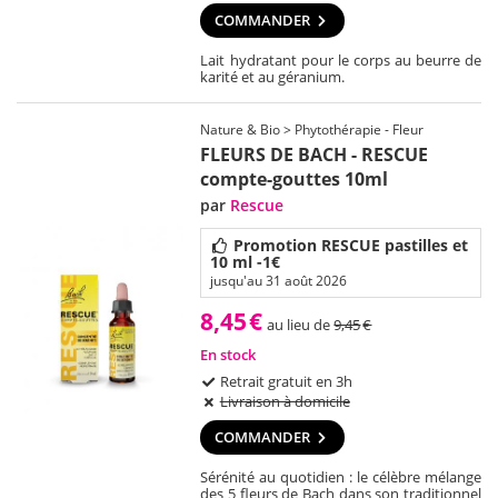
COMMANDER
Lait hydratant pour le corps au beurre de
karité et au géranium.
Nature & Bio > Phytothérapie - Fleur
FLEURS DE BACH - RESCUE
compte-gouttes 10ml
par
Rescue
Promotion RESCUE pastilles et
10 ml -1€
jusqu'au 31 août 2026
8,45
€
au lieu de
9,45
€
En stock
Retrait gratuit en 3h
Livraison à domicile
COMMANDER
Sérénité au quotidien : le célèbre mélange
des 5 fleurs de Bach dans son traditionnel