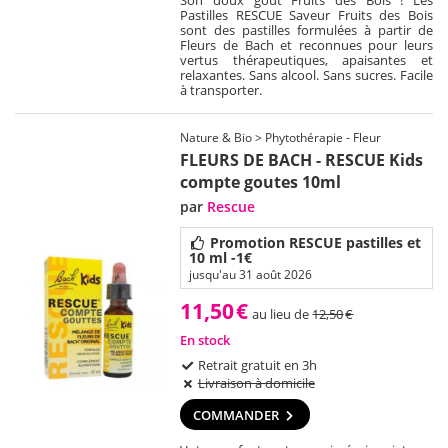
Son doux goût Fruits des Bois ! Les
Pastilles RESCUE Saveur Fruits des Bois
sont des pastilles formulées à partir de
Fleurs de Bach et reconnues pour leurs
vertus thérapeutiques, apaisantes et
relaxantes. Sans alcool. Sans sucres. Facile
à transporter.
Nature & Bio > Phytothérapie - Fleur
FLEURS DE BACH - RESCUE Kids
compte goutes 10ml
par
Rescue
Promotion RESCUE pastilles et
10 ml -1€
jusqu'au 31 août 2026
11,50
€
au lieu de
12,50
€
En stock
Retrait gratuit en 3h
Livraison à domicile
COMMANDER