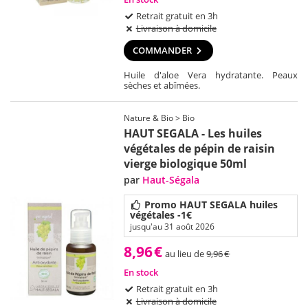
Retrait gratuit en 3h
Livraison à domicile
COMMANDER
Huile d'aloe Vera hydratante. Peaux
sèches et abîmées.
Nature & Bio > Bio
HAUT SEGALA - Les huiles
végétales de pépin de raisin
vierge biologique 50ml
par
Haut-Ségala
Promo HAUT SEGALA huiles
végétales -1€
jusqu'au 31 août 2026
8,96
€
au lieu de
9,96
€
En stock
Retrait gratuit en 3h
Livraison à domicile