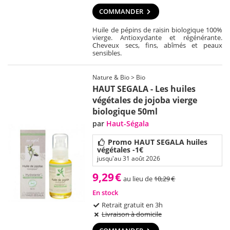
COMMANDER
Huile de pépins de raisin biologique 100%
vierge. Antioxydante et régénérante.
Cheveux secs, fins, abîmés et peaux
sensibles.
Nature & Bio > Bio
HAUT SEGALA - Les huiles
végétales de jojoba vierge
biologique 50ml
par
Haut-Ségala
Promo HAUT SEGALA huiles
végétales -1€
jusqu'au 31 août 2026
9,29
€
au lieu de
10,29
€
En stock
Retrait gratuit en 3h
Livraison à domicile