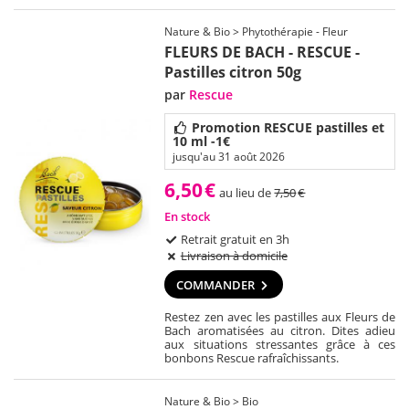
Nature & Bio > Phytothérapie - Fleur
FLEURS DE BACH - RESCUE -
Pastilles citron 50g
par
Rescue
Promotion RESCUE pastilles et
10 ml -1€
jusqu'au 31 août 2026
6,50
€
au lieu de
7,50
€
En stock
Retrait gratuit en 3h
Livraison à domicile
COMMANDER
Restez zen avec les pastilles aux Fleurs de
Bach aromatisées au citron. Dites adieu
aux situations stressantes grâce à ces
bonbons Rescue rafraîchissants.
Nature & Bio > Bio