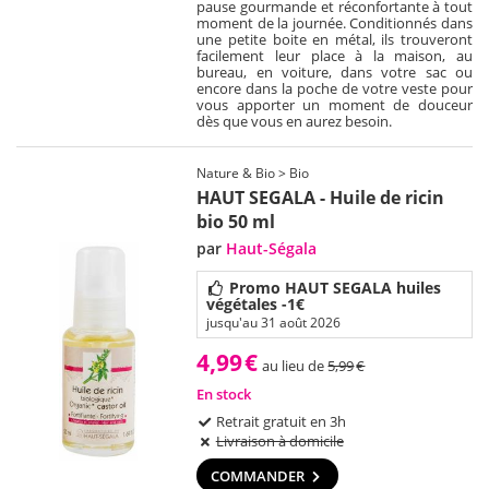
pause gourmande et réconfortante à tout
moment de la journée. Conditionnés dans
une petite boite en métal, ils trouveront
facilement leur place à la maison, au
bureau, en voiture, dans votre sac ou
encore dans la poche de votre veste pour
vous apporter un moment de douceur
dès que vous en aurez besoin.
Nature & Bio > Bio
HAUT SEGALA - Huile de ricin
bio 50 ml
par
Haut-Ségala
Promo HAUT SEGALA huiles
végétales -1€
jusqu'au 31 août 2026
4,99
€
au lieu de
5,99
€
En stock
Retrait gratuit en 3h
Livraison à domicile
COMMANDER