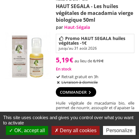
HAUT SEGALA - Les huiles
végétales de macadamia vierge
biologique 50ml
par
Haut-Ségala
Promo HAUT SEGALA huiles
végétales -1€
jusqu'au 31 août 2026
5,19
€
au lieu de
6,19
€
En stock
Retrait gratuit en 3h
Livraison à domicile
COMMANDER
Huile végétale de macadamia bio, elle
permet de nourrir, assouplir et d'apaiser la
peau.
This site uses cookies and gives you control over what you want
to activate
Résultats 1 à 30 (sur un total de 1153 articles)
OK, accept all
Deny all cookies
Personalize