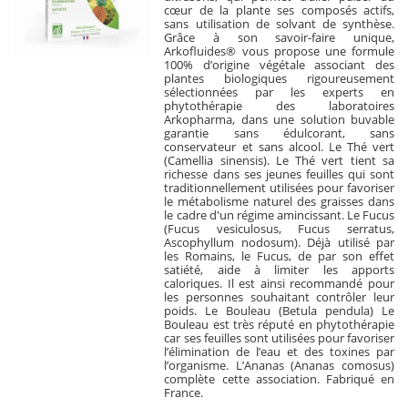
cœur de la plante ses composés actifs,
sans utilisation de solvant de synthèse.
Grâce à son savoir-faire unique,
Arkofluides® vous propose une formule
100% d’origine végétale associant des
plantes biologiques rigoureusement
sélectionnées par les experts en
phytothérapie des laboratoires
Arkopharma, dans une solution buvable
garantie sans édulcorant, sans
conservateur et sans alcool. Le Thé vert
(Camellia sinensis). Le Thé vert tient sa
richesse dans ses jeunes feuilles qui sont
traditionnellement utilisées pour favoriser
le métabolisme naturel des graisses dans
le cadre d'un régime amincissant. Le Fucus
(Fucus vesiculosus, Fucus serratus,
Ascophyllum nodosum). Déjà utilisé par
les Romains, le Fucus, de par son effet
satiété, aide à limiter les apports
caloriques. Il est ainsi recommandé pour
les personnes souhaitant contrôler leur
poids. Le Bouleau (Betula pendula) Le
Bouleau est très réputé en phytothérapie
car ses feuilles sont utilisées pour favoriser
l’élimination de l’eau et des toxines par
l’organisme. L’Ananas (Ananas comosus)
complète cette association. Fabriqué en
France.