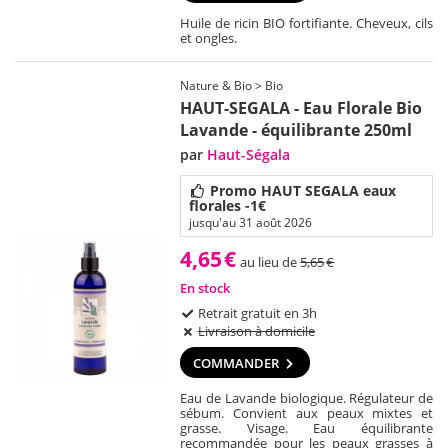
Huile de ricin BIO fortifiante. Cheveux, cils
et ongles.
Nature & Bio > Bio
HAUT-SEGALA - Eau Florale Bio
Lavande - équilibrante 250ml
par
Haut-Ségala
Promo HAUT SEGALA eaux
florales -1€
jusqu'au 31 août 2026
4,65
€
au lieu de
5,65
€
En stock
Retrait gratuit en 3h
Livraison à domicile
COMMANDER
Eau de Lavande biologique. Régulateur de
sébum. Convient aux peaux mixtes et
grasse. Visage. Eau équilibrante
recommandée pour les peaux grasses à