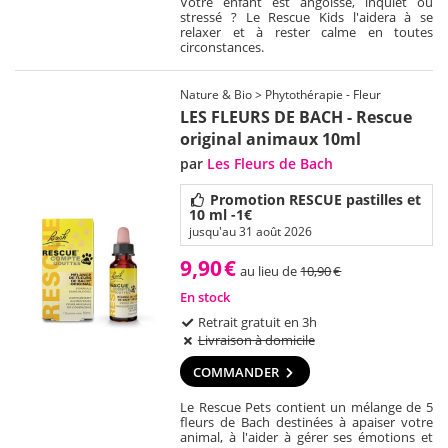
Votre enfant est angoissé, inquiet ou
stressé ? Le Rescue Kids l'aidera à se
relaxer et à rester calme en toutes
circonstances.
Nature & Bio > Phytothérapie - Fleur
LES FLEURS DE BACH - Rescue
original animaux 10ml
par
Les Fleurs de Bach
Promotion RESCUE pastilles et
10 ml -1€
jusqu'au 31 août 2026
9,90
€
au lieu de
10,90
€
En stock
Retrait gratuit en 3h
Livraison à domicile
COMMANDER
Le Rescue Pets contient un mélange de 5
fleurs de Bach destinées à apaiser votre
animal, à l'aider à gérer ses émotions et