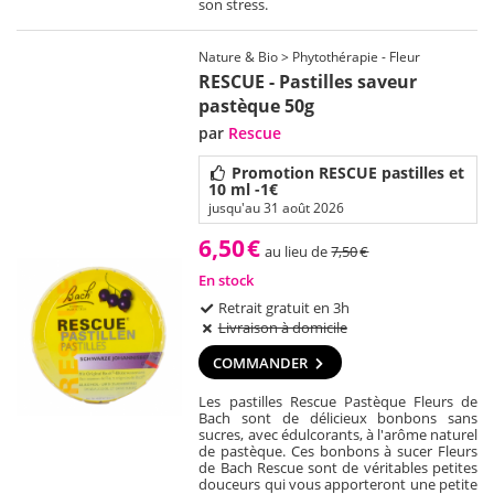
son stress.
Nature & Bio > Phytothérapie - Fleur
RESCUE - Pastilles saveur
pastèque 50g
par
Rescue
Promotion RESCUE pastilles et
10 ml -1€
jusqu'au 31 août 2026
6,50
€
au lieu de
7,50
€
En stock
Retrait gratuit en 3h
Livraison à domicile
COMMANDER
Les pastilles Rescue Pastèque Fleurs de
Bach sont de délicieux bonbons sans
sucres, avec édulcorants, à l'arôme naturel
de pastèque. Ces bonbons à sucer Fleurs
de Bach Rescue sont de véritables petites
douceurs qui vous apporteront une petite