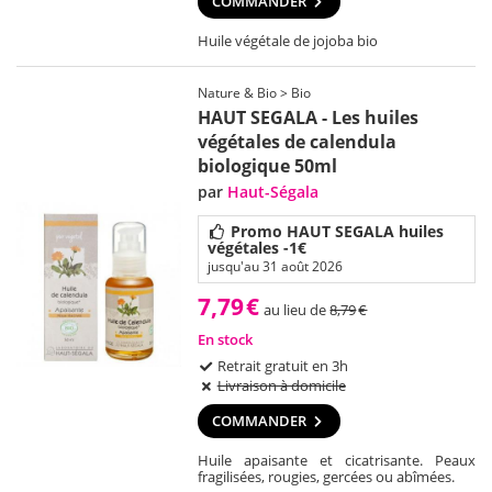
COMMANDER
Huile végétale de jojoba bio
Nature & Bio > Bio
HAUT SEGALA - Les huiles
végétales de calendula
biologique 50ml
par
Haut-Ségala
Promo HAUT SEGALA huiles
végétales -1€
jusqu'au 31 août 2026
7,79
€
au lieu de
8,79
€
En stock
Retrait gratuit en 3h
Livraison à domicile
COMMANDER
Huile apaisante et cicatrisante. Peaux
fragilisées, rougies, gercées ou abîmées.