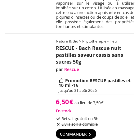
vaporiser sur le visage ou à utiliser
imbibée sur un coton. Utilisée en massage
cette eau a une action apaisante en cas de
piqûres d'insectes ou de coups de soleil et
elle possède également des propriétés
tonifiantes et stimulantes.
Nature & Bio > Phytothérapie - Fleur
RESCUE - Bach Rescue nuit
pastilles saveur cassis sans
sucres 50g
par
Rescue
Promotion RESCUE pastilles et
10 ml -1€
jusqu'au 31 août 2026
6,50
€
au lieu de
7,50
€
En stock
Retrait gratuit en 3h
Livraison à domicile
COMMANDER