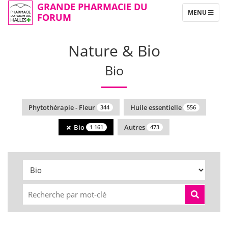
GRANDE PHARMACIE DU
TOGGLE
MENU
FORUM
NAVIGATION
Nature & Bio
Bio
Phytothérapie - Fleur
Huile essentielle
344
556
Bio
Autres
1 161
473