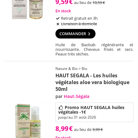
9,59
€
au lieu de
10,59
€
En stock
Retrait gratuit en 3h
Livraison à domicile
COMMANDER
Huile de Baobab régénérante et
nourrissante. Cheveux frisés et secs.
Peaux très sèches.
Nature & Bio > Bio
HAUT SEGALA - Les huiles
végétales aloe vera biologique
50ml
par
Haut-Ségala
Promo HAUT SEGALA huiles
végétales -1€
jusqu'au 31 août 2026
8,99
€
au lieu de
9,99
€
En stock