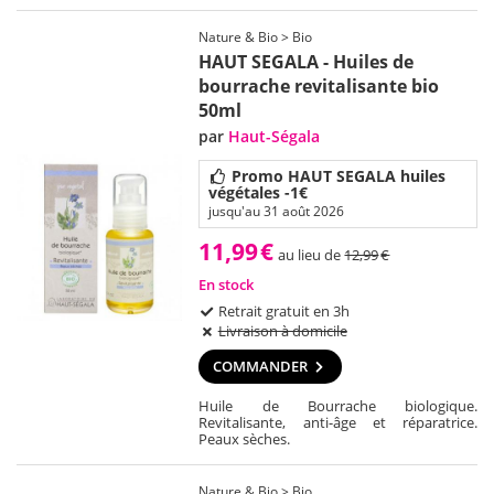
Nature & Bio > Bio
HAUT SEGALA - Huiles de
bourrache revitalisante bio
50ml
par
Haut-Ségala
Promo HAUT SEGALA huiles
végétales -1€
jusqu'au 31 août 2026
11,99
€
au lieu de
12,99
€
En stock
Retrait gratuit en 3h
Livraison à domicile
COMMANDER
Huile de Bourrache biologique.
Revitalisante, anti-âge et réparatrice.
Peaux sèches.
Nature & Bio > Bio