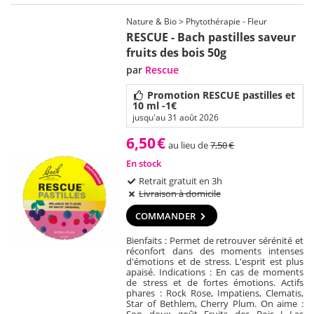
Nature & Bio > Phytothérapie - Fleur
RESCUE - Bach pastilles saveur
fruits des bois 50g
par
Rescue
Promotion RESCUE pastilles et
10 ml -1€
jusqu'au 31 août 2026
6,50
€
au lieu de
7,50
€
En stock
Retrait gratuit en 3h
Livraison à domicile
COMMANDER
Bienfaits : Permet de retrouver sérénité et
réconfort dans des moments intenses
d'émotions et de stress. L'esprit est plus
apaisé. Indications : En cas de moments
de stress et de fortes émotions. Actifs
phares : Rock Rose, Impatiens, Clematis,
Star of Bethlem, Cherry Plum. On aime :