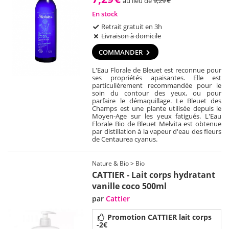
au lieu de
9,29
€
En stock
Retrait gratuit en 3h
Livraison à domicile
COMMANDER
L'Eau Florale de Bleuet est reconnue pour
ses propriétés apaisantes. Elle est
particulièrement recommandée pour le
soin du contour des yeux, ou pour
parfaire le démaquillage. Le Bleuet des
Champs est une plante utilisée depuis le
Moyen-Age sur les yeux fatigués. L'Eau
Florale Bio de Bleuet Melvita est obtenue
par distillation à la vapeur d'eau des fleurs
de Centaurea cyanus.
Nature & Bio > Bio
CATTIER - Lait corps hydratant
vanille coco 500ml
par
Cattier
Promotion CATTIER lait corps
-2€