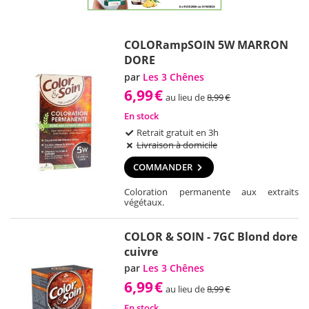
COLORampSOIN 5W MARRON
DORE
par
Les 3 Chênes
6,99
€
au lieu de
8,99
€
En stock
Retrait gratuit en 3h
Livraison à domicile
COMMANDER
Coloration permanente aux extraits
végétaux.
COLOR & SOIN - 7GC Blond dore
cuivre
par
Les 3 Chênes
6,99
€
au lieu de
8,99
€
En stock