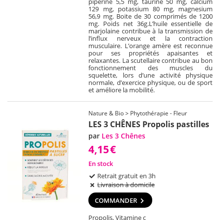
piperine 5,5 mg, taurine 50 mg, calcium
129 mg, potassium 80 mg, magnesium
56,9 mg. Boite de 30 comprimés de 1200
mg. Poids net 36g.L’huile essentielle de
marjolaine contribue à la transmission de
l’influx nerveux et la contraction
musculaire. L’orange amère est reconnue
pour ses propriétés apaisantes et
relaxantes. La scutellaire contribue au bon
fonctionnement des muscles du
squelette, lors d’une activité physique
normale, d’exercice physique, ou de sport
et améliore la mobilité.
Nature & Bio > Phytothérapie - Fleur
LES 3 CHÊNES Propolis pastilles
par
Les 3 Chênes
4,15
€
En stock
Retrait gratuit en 3h
Livraison à domicile
COMMANDER
Propolis, Vitamine c