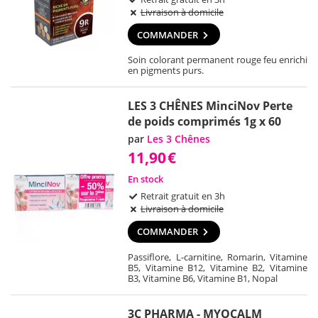
Livraison à domicile
COMMANDER
Soin colorant permanent rouge feu enrichi
en pigments purs.
LES 3 CHÊNES MinciNov Perte
de poids comprimés 1g x 60
par
Les 3 Chênes
11,90
€
En stock
Retrait gratuit en 3h
Livraison à domicile
COMMANDER
Passiflore, L-carnitine, Romarin, Vitamine
B5, Vitamine B12, Vitamine B2, Vitamine
B3, Vitamine B6, Vitamine B1, Nopal
3C PHARMA - MYOCALM