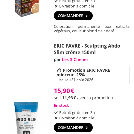
Retrait gratuit en 3h
Livraison à domicile
COMMANDER
Coloration permanente aux extraits
végétaux, couleur blond clair doré.
ERIC FAVRE - Sculpting Abdo
Slim crème 150ml
par
Les 3 Chênes
Promotion ERIC FAVRE
minceur -25%
jusqu'au 31 août 2026
15,90
€
soit
11,93
€
avec la promotion
En stock
Retrait gratuit en 3h
Livraison à domicile
COMMANDER