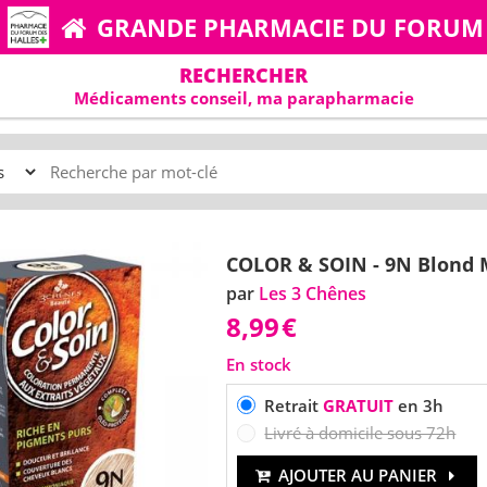
GRANDE PHARMACIE DU FORUM
RECHERCHER
Médicaments conseil, ma parapharmacie
COLOR & SOIN - 9N Blond 
par
Les 3 Chênes
8,99
€
En stock
Retrait
GRATUIT
en 3h
Livré à domicile sous 72h
AJOUTER AU PANIER