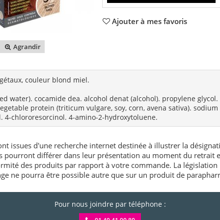
Ajouter à mes favoris
Agrandir
gétaux, couleur blond miel.
ied water). cocamide dea. alcohol denat (alcohol). propylene glycol
vegetable protein (triticum vulgare, soy, corn, avena sativa). sodiu
. 4-chlororesorcinol. 4-amino-2-hydroxytoluene.
nt issues d'une recherche internet destinée à illustrer la désignat
és pourront différer dans leur présentation au moment du retrait
rmité des produits par rapport à votre commande. La législation 
e ne pourra être possible autre que sur un produit de paraphar
Pour nous joindre par téléphone :