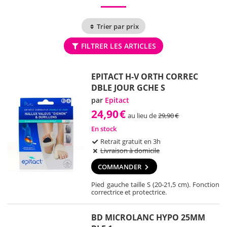
Trier par prix
FILTRER LES ARTICLES
EPITACT H-V ORTH CORREC
DBLE JOUR GCHE S
par
Epitact
24,90
€
au lieu de
29,90
€
En stock
Retrait gratuit en 3h
Livraison à domicile
COMMANDER
Pied gauche taille S (20-21,5 cm). Fonction
correctrice et protectrice.
BD MICROLANC HYPO 25MM