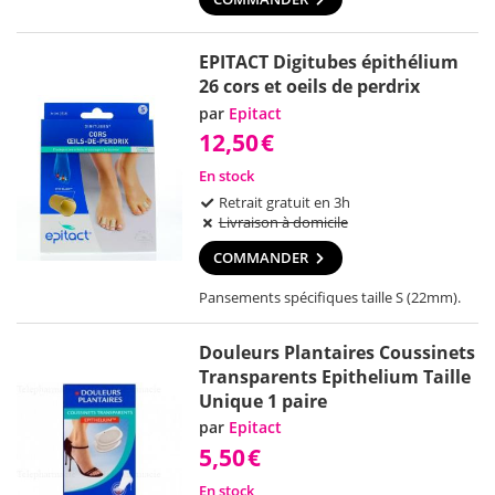
EPITACT Digitubes épithélium
26 cors et oeils de perdrix
par
Epitact
12,50
€
En stock
Retrait gratuit en 3h
Livraison à domicile
COMMANDER
Pansements spécifiques taille S (22mm).
Douleurs Plantaires Coussinets
Transparents Epithelium Taille
Unique 1 paire
par
Epitact
5,50
€
En stock