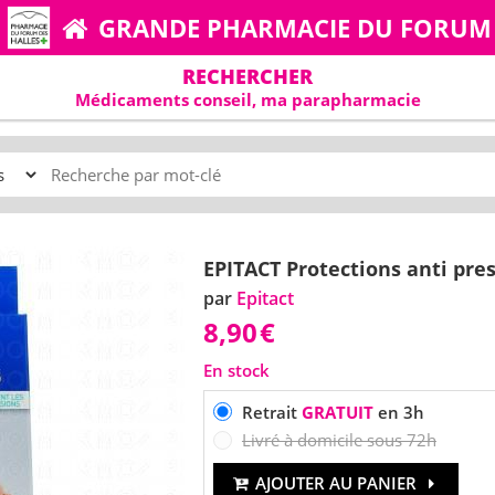
GRANDE PHARMACIE DU FORUM
RECHERCHER
Médicaments conseil, ma parapharmacie
EPITACT Protections anti pres
par
Epitact
8,90
€
En stock
Retrait
GRATUIT
en 3h
Livré à domicile sous 72h
AJOUTER AU PANIER