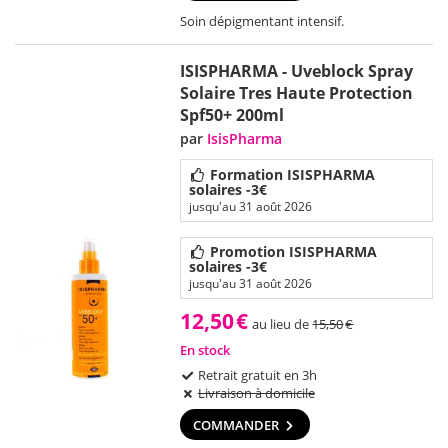
Soin dépigmentant intensif.
ISISPHARMA - Uveblock Spray
Solaire Tres Haute Protection
Spf50+ 200ml
par
IsisPharma
Formation ISISPHARMA
solaires -3€
jusqu'au 31 août 2026
Promotion ISISPHARMA
solaires -3€
jusqu'au 31 août 2026
12,50
€
au lieu de
15,50
€
En stock
Retrait gratuit en 3h
Livraison à domicile
COMMANDER