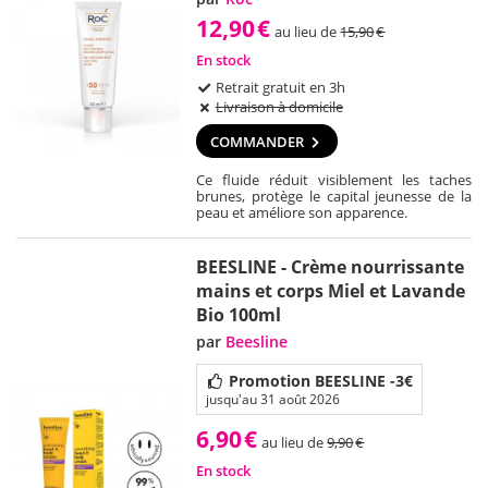
12,90
€
au lieu de
15,90
€
En stock
Retrait gratuit en 3h
Livraison à domicile
COMMANDER
Ce fluide réduit visiblement les taches
brunes, protège le capital jeunesse de la
peau et améliore son apparence.
BEESLINE - Crème nourrissante
mains et corps Miel et Lavande
Bio 100ml
par
Beesline
Promotion BEESLINE -3€
jusqu'au 31 août 2026
6,90
€
au lieu de
9,90
€
En stock