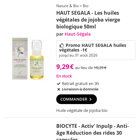
Nature & Bio > Bio
HAUT SEGALA - Les huiles
végétales de jojoba vierge
biologique 50ml
par
Haut-Ségala
Promo HAUT SEGALA huiles
végétales -1€
jusqu'au 31 août 2026
9,29
€
au lieu de
10,29
€
En stock
Retrait gratuit en 3h
Livraison à domicile
COMMANDER
Huile végétale de jojoba bio
BIOCYTE - Activ' Inpulp - Anti-
âge Réduction des rides 30
capsules