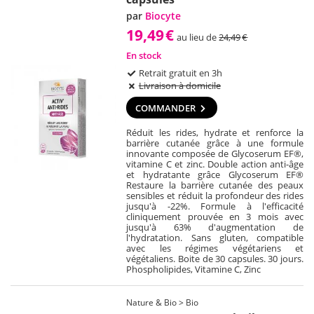
par
Biocyte
19,49
€
au lieu de
24,49
€
En stock
Retrait gratuit en 3h
Livraison à domicile
COMMANDER
Réduit les rides, hydrate et renforce la
barrière cutanée grâce à une formule
innovante composée de Glycoserum EF®,
vitamine C et zinc. Double action anti-âge
et hydratante grâce Glycoserum EF®
Restaure la barrière cutanée des peaux
sensibles et réduit la profondeur des rides
jusqu'à -22%. Formule à l'efficacité
cliniquement prouvée en 3 mois avec
jusqu'à 63% d'augmentation de
l'hydratation. Sans gluten, compatible
avec les régimes végétariens et
végétaliens. Boite de 30 capsules. 30 jours.
Phospholipides, Vitamine C, Zinc
Nature & Bio > Bio