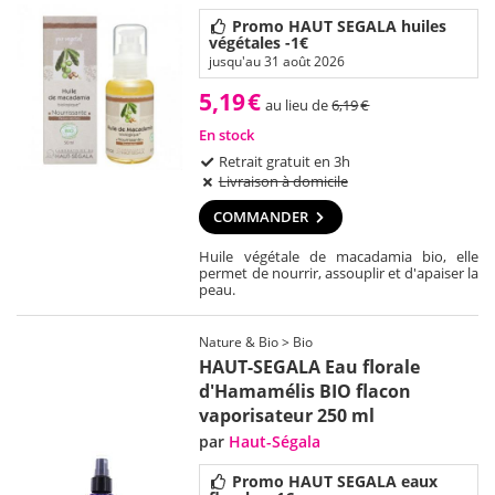
Promo HAUT SEGALA huiles
végétales -1€
jusqu'au 31 août 2026
5,19
€
au lieu de
6,19
€
En stock
Retrait gratuit en 3h
Livraison à domicile
COMMANDER
Huile végétale de macadamia bio, elle
permet de nourrir, assouplir et d'apaiser la
peau.
Nature & Bio > Bio
HAUT-SEGALA Eau florale
d'Hamamélis BIO flacon
vaporisateur 250 ml
par
Haut-Ségala
Promo HAUT SEGALA eaux