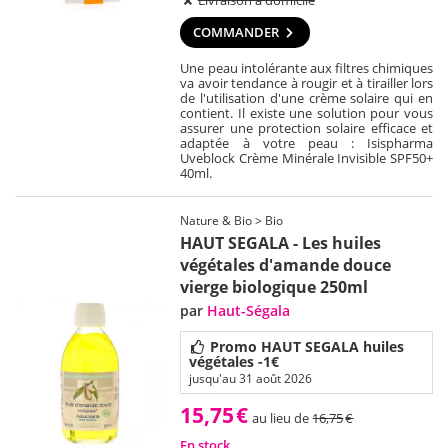
Livraison à domicile
COMMANDER
Une peau intolérante aux filtres chimiques
va avoir tendance à rougir et à tirailler lors
de l'utilisation d'une crème solaire qui en
contient. Il existe une solution pour vous
assurer une protection solaire efficace et
adaptée à votre peau : Isispharma
Uveblock Crème Minérale Invisible SPF50+
40ml.
Nature & Bio > Bio
HAUT SEGALA - Les huiles
végétales d'amande douce
vierge biologique 250ml
par
Haut-Ségala
Promo HAUT SEGALA huiles
végétales -1€
jusqu'au 31 août 2026
15,75
€
au lieu de
16,75
€
En stock