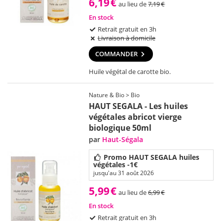
6,19
€
au lieu de
7,19
€
En stock
Retrait gratuit en 3h
Livraison à domicile
COMMANDER
Huile végétal de carotte bio.
Nature & Bio > Bio
HAUT SEGALA - Les huiles
végétales abricot vierge
biologique 50ml
par
Haut-Ségala
Promo HAUT SEGALA huiles
végétales -1€
jusqu'au 31 août 2026
5,99
€
au lieu de
6,99
€
En stock
Retrait gratuit en 3h