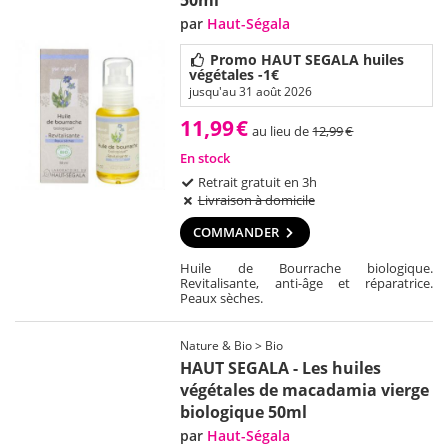
par
Haut-Ségala
Promo HAUT SEGALA huiles
végétales -1€
jusqu'au 31 août 2026
11,99
€
au lieu de
12,99
€
En stock
Retrait gratuit en 3h
Livraison à domicile
COMMANDER
Huile de Bourrache biologique.
Revitalisante, anti-âge et réparatrice.
Peaux sèches.
Nature & Bio > Bio
HAUT SEGALA - Les huiles
végétales de macadamia vierge
biologique 50ml
par
Haut-Ségala