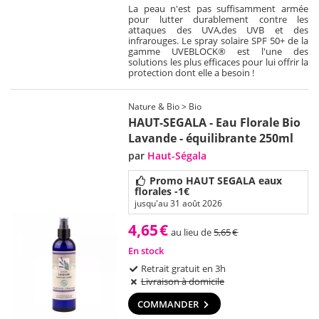
La peau n'est pas suffisamment armée
pour lutter durablement contre les
attaques des UVA,des UVB et des
infrarouges. Le spray solaire SPF 50+ de la
gamme UVEBLOCK® est l'une des
solutions les plus efficaces pour lui offrir la
protection dont elle a besoin !
Nature & Bio > Bio
HAUT-SEGALA - Eau Florale Bio
Lavande - équilibrante 250ml
par
Haut-Ségala
Promo HAUT SEGALA eaux
florales -1€
jusqu'au 31 août 2026
4,65
€
au lieu de
5,65
€
En stock
Retrait gratuit en 3h
Livraison à domicile
COMMANDER