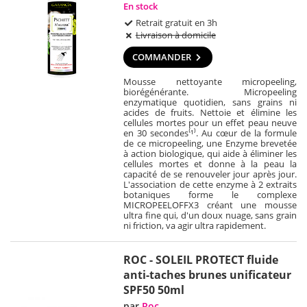
En stock
Retrait gratuit en 3h
Livraison à domicile
COMMANDER
Mousse nettoyante micropeeling,
biorégénérante. Micropeeling
enzymatique quotidien, sans grains ni
acides de fruits. Nettoie et élimine les
cellules mortes pour un effet peau neuve
en 30 secondes⁽¹⁾. Au cœur de la formule
de ce micropeeling, une Enzyme brevetée
à action biologique, qui aide à éliminer les
cellules mortes et donne à la peau la
capacité de se renouveler jour après jour.
L'association de cette enzyme à 2 extraits
botaniques forme le complexe
MICROPEELOFFX3 créant une mousse
ultra fine qui, d'un doux nuage, sans grain
ni friction, va agir ultra rapidement.
ROC - SOLEIL PROTECT fluide
anti-taches brunes unificateur
SPF50 50ml
par
Roc