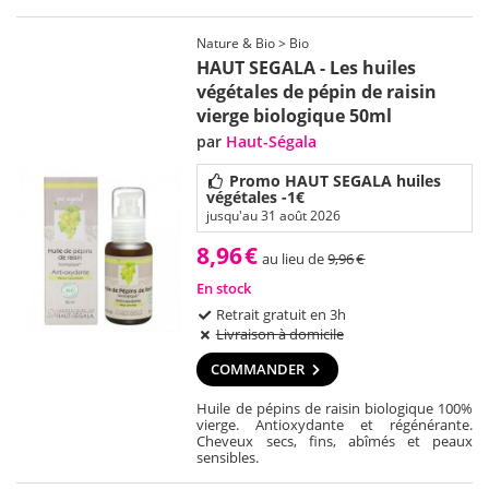
Nature & Bio > Bio
HAUT SEGALA - Les huiles
végétales de pépin de raisin
vierge biologique 50ml
par
Haut-Ségala
Promo HAUT SEGALA huiles
végétales -1€
jusqu'au 31 août 2026
8,96
€
au lieu de
9,96
€
En stock
Retrait gratuit en 3h
Livraison à domicile
COMMANDER
Huile de pépins de raisin biologique 100%
vierge. Antioxydante et régénérante.
Cheveux secs, fins, abîmés et peaux
sensibles.