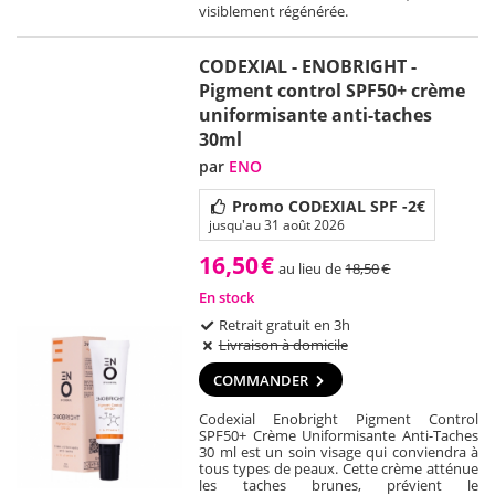
visiblement régénérée.
CODEXIAL - ENOBRIGHT -
Pigment control SPF50+ crème
uniformisante anti-taches
30ml
par
ENO
Promo CODEXIAL SPF -2€
jusqu'au 31 août 2026
16,50
€
au lieu de
18,50
€
En stock
Retrait gratuit en 3h
Livraison à domicile
COMMANDER
Codexial Enobright Pigment Control
SPF50+ Crème Uniformisante Anti-Taches
30 ml est un soin visage qui conviendra à
tous types de peaux. Cette crème atténue
les taches brunes, prévient le