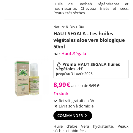
Huile de Baobab régénérante et
nourrissante. Cheveux frisés et secs.
Peaux très sèches.
Nature & Bio > Bio
HAUT SEGALA - Les huiles
végétales aloe vera biologique
50ml
par
Haut-Ségala
Promo HAUT SEGALA huiles
végétales -1€
jusqu'au 31 août 2026
8,99
€
au lieu de
9,99
€
En stock
Retrait gratuit en 3h
Livraison à domicile
COMMANDER
Huile d'aloe Vera hydratante. Peaux
sèches et abîmées.