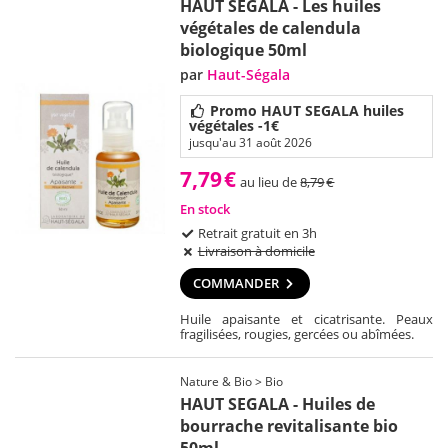
HAUT SEGALA - Les huiles
végétales de calendula
biologique 50ml
par
Haut-Ségala
Promo HAUT SEGALA huiles
végétales -1€
jusqu'au 31 août 2026
7,79
€
au lieu de
8,79
€
En stock
Retrait gratuit en 3h
Livraison à domicile
COMMANDER
Huile apaisante et cicatrisante. Peaux
fragilisées, rougies, gercées ou abîmées.
Nature & Bio > Bio
HAUT SEGALA - Huiles de
bourrache revitalisante bio
50ml