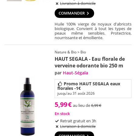
Livraison à domicile
COMMANDER
Huile 100% vierge de noyaux d'abricots
biologique. Convient à tout les types de
peaux même sensibles. Protectrice,
nourrissante et émolliente.
Nature & Bio > Bio
HAUT SEGALA - Eau florale de
verveine odorante bio 250 m
par
Haut-Ségala
Promo HAUT SEGALA eaux
florales -1€
jusqu'au 31 août 2026
5,99
€
au lieu de
6,99
€
En stock
Retrait gratuit en 3h
Livraison à domicile