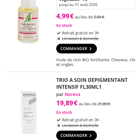
jusqu'au 31 août 2026
4,99
€
au lieu de
5,99
€
En stock
Retrait gratuit en 3h
Livraison à domicile
COMMANDER
Huile de ricin BIO fortifiante. Cheveux, cils
et ongles.
TRIO A SOIN DEPIGMENTANT
INTENSIF FL30ML1
par
Noreva
19,89
€
au lieu de
21,89
€
En stock
Retrait gratuit en 3h
Livraison à domicile
COMMANDER