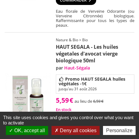
COMMANDER
Eau florale de Verveine Odorante (ou
Verveine Citronnée) biologique.
Raffermissante pour tous les types de
peaux.
Nature & Bio > Bio
HAUT SEGALA - Les huiles
végetales d'avocat vierge
biologique 50ml
par
Haut-Ségala
Promo HAUT SEGALA huiles
végétales -1€
jusqu'au 31 août 2026
5,59
€
au lieu de
6,59
€
En stock
Retrait gratuit en 3h
This site uses cookies and gives you control over what you want
Livraison à domicile
to activate
OK, accept all
Deny all cookies
Personalize
COMMANDER