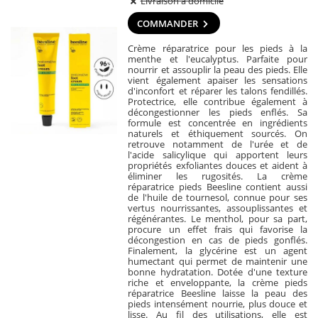
Livraison à domicile
COMMANDER
Crème réparatrice pour les pieds à la
menthe et l'eucalyptus. Parfaite pour
nourrir et assouplir la peau des pieds. Elle
vient également apaiser les sensations
d'inconfort et réparer les talons fendillés.
Protectrice, elle contribue également à
décongestionner les pieds enflés. Sa
formule est concentrée en ingrédients
naturels et éthiquement sourcés. On
retrouve notamment de l'urée et de
l'acide salicylique qui apportent leurs
propriétés exfoliantes douces et aident à
éliminer les rugosités. La crème
réparatrice pieds Beesline contient aussi
de l'huile de tournesol, connue pour ses
vertus nourrissantes, assouplissantes et
régénérantes. Le menthol, pour sa part,
procure un effet frais qui favorise la
décongestion en cas de pieds gonflés.
Finalement, la glycérine est un agent
humectant qui permet de maintenir une
bonne hydratation. Dotée d'une texture
riche et enveloppante, la crème pieds
réparatrice Beesline laisse la peau des
pieds intensément nourrie, plus douce et
lisse. Au fil des utilisations, elle est