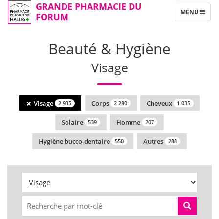
GRANDE PHARMACIE DU
TOGGLE
MENU
FORUM
NAVIGATION
Beauté & Hygiène
Visage
Visage
Corps
Cheveux
2 935
2 280
1 035
Solaire
Homme
539
207
Hygiène bucco-dentaire
Autres
550
288