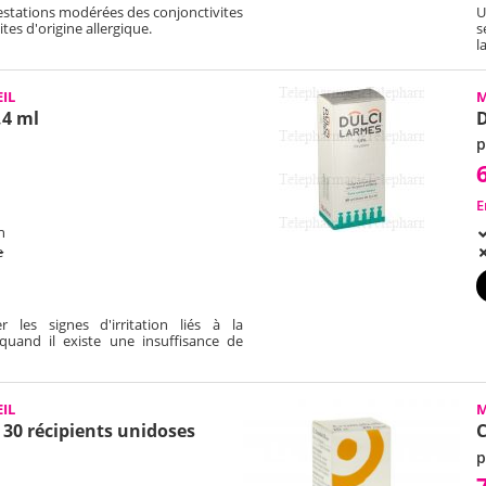
stations modérées des conjonctivites
U
tes d'origine allergique.
s
l
IL
M
,4 ml
p
E
h
e
r les signes d'irritation liés à la
(quand il existe une insuffisance de
IL
M
 30 récipients unidoses
p