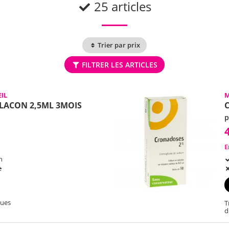
25 articles
Trier par prix
FILTRER LES ARTICLES
IL
M
FLACON 2,5ML 3MOIS
C
p
E
h
e
ques
T
d