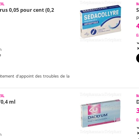
IL
M
us 0,05 pour cent (0,2
p
E
h
e
tement d'appoint des troubles de la
IL
M
/0,4 ml
E
h