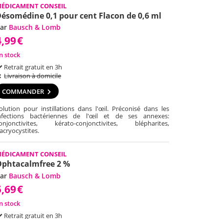
ÉDICAMENT CONSEIL
ésomédine 0,1 pour cent Flacon de 0,6 ml
ar
Bausch & Lomb
4,99
€
n stock
Retrait gratuit en 3h
Livraison à domicile
COMMANDER
olution pour instillations dans l'œil. Préconisé dans les
nfections bactériennes de l'œil et de ses annexes:
onjonctivites, kérato-conjonctivites, blépharites,
acryocystites.
ÉDICAMENT CONSEIL
phtacalmfree 2 %
ar
Bausch & Lomb
5,69
€
n stock
Retrait gratuit en 3h