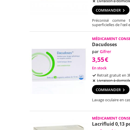
Livraison à domicil
COMMANDER
Préconisé comme tr
superficielles de l'œil
MÉDICAMENT CONSE
Dacudoses
par
Gifrer
3,55
€
En stock
Retrait gratuit en 3
Livraison à domicil
COMMANDER
Lavage oculaire en cas 
MÉDICAMENT CONSE
Lacrifluid 0,13 