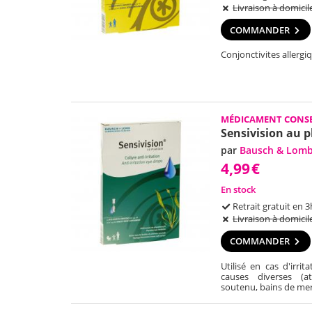
Livraison à domicil
COMMANDER
Conjonctivites allergi
MÉDICAMENT CONSE
Sensivision au p
par
Bausch & Lom
4,99
€
En stock
Retrait gratuit en 3
Livraison à domicil
COMMANDER
Utilisé en cas d'irri
causes diverses (a
soutenu, bains de mer 