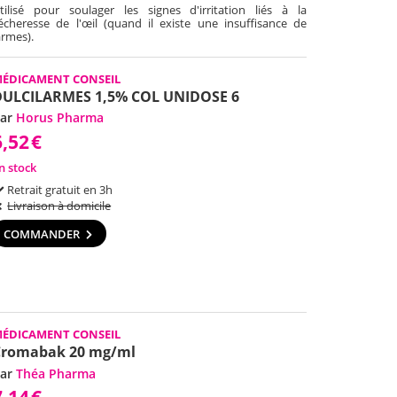
tilisé pour soulager les signes d'irritation liés à la
écheresse de l'œil (quand il existe une insuffisance de
armes).
ÉDICAMENT CONSEIL
DULCILARMES 1,5% COL UNIDOSE 6
ar
Horus Pharma
6,52
€
n stock
Retrait gratuit en 3h
Livraison à domicile
COMMANDER
ÉDICAMENT CONSEIL
Cromabak 20 mg/ml
ar
Théa Pharma