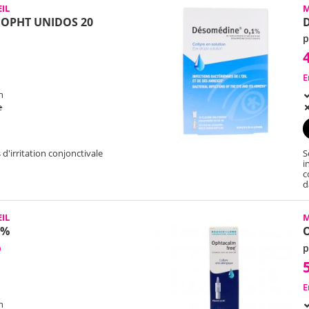
IL
M
V OPHT UNIDOS 20
D
p
E
h
e
 d'irritation conjonctivale
S
i
c
d
IL
M
 %
O
b
p
E
h