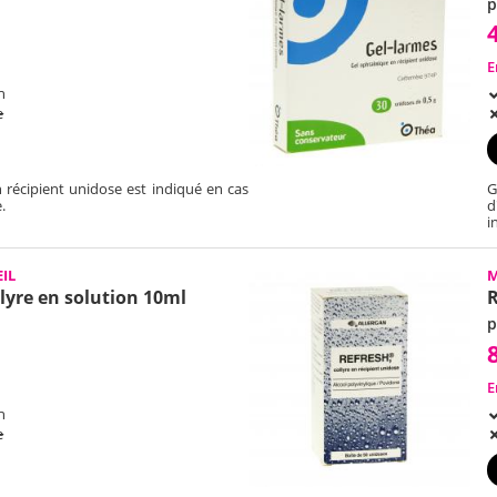
p
E
h
e
n récipient unidose est indiqué en cas
G
.
d
i
IL
M
lyre en solution 10ml
R
p
E
h
e