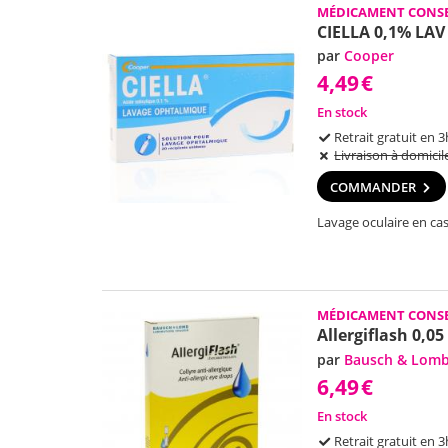
MÉDICAMENT CONSE
CIELLA 0,1% LA
par
Cooper
4,49
€
En stock
Retrait gratuit en 3
Livraison à domicil
COMMANDER
Lavage oculaire en cas
MÉDICAMENT CONSE
Allergiflash 0,05
par
Bausch & Lom
6,49
€
En stock
Retrait gratuit en 3