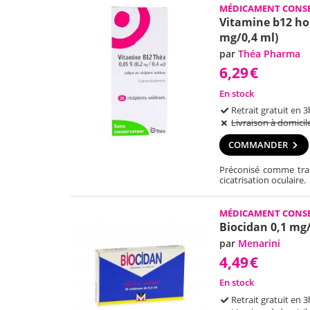
MÉDICAMENT CONSE
Vitamine b12 hor
mg/0,4 ml)
par
Théa Pharma
6,29
€
En stock
Retrait gratuit en 3
Livraison à domicil
COMMANDER
Préconisé comme trai
cicatrisation oculaire.
MÉDICAMENT CONSE
Biocidan 0,1 mg
par
Menarini
4,49
€
En stock
Retrait gratuit en 3