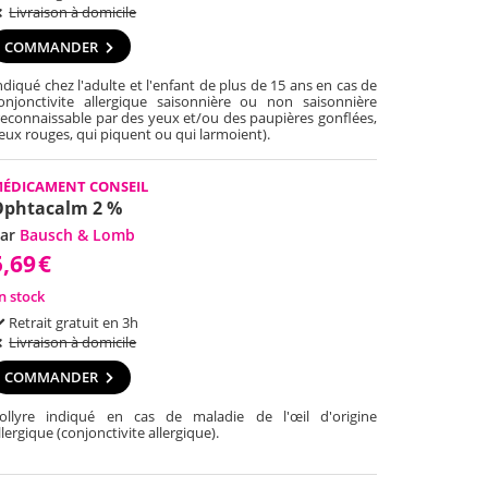
Livraison à domicile
COMMANDER
ndiqué chez l'adulte et l'enfant de plus de 15 ans en cas de
onjonctivite allergique saisonnière ou non saisonnière
reconnaissable par des yeux et/ou des paupières gonflées,
eux rouges, qui piquent ou qui larmoient).
ÉDICAMENT CONSEIL
Ophtacalm 2 %
ar
Bausch & Lomb
5,69
€
n stock
Retrait gratuit en 3h
Livraison à domicile
COMMANDER
ollyre indiqué en cas de maladie de l'œil d'origine
llergique (conjonctivite allergique).