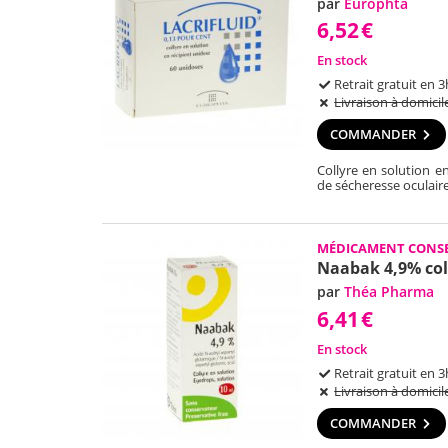
par
Europhta
6,52
€
En stock
Retrait gratuit en 3
Livraison à domicil
COMMANDER
Collyre en solution e
de sécheresse oculaire
MÉDICAMENT CONSE
Naabak 4,9% col
par
Théa Pharma
6,41
€
En stock
Retrait gratuit en 3
Livraison à domicil
COMMANDER