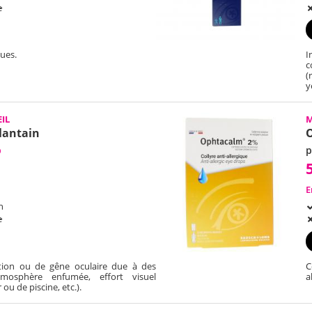
e
ques.
I
c
(
y
IL
M
lantain
b
p
E
h
e
tation ou de gêne oculaire due à des
C
tmosphère enfumée, effort visuel
a
ou de piscine, etc.).