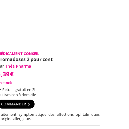
ÉDICAMENT CONSEIL
romadoses 2 pour cent
ar
Théa Pharma
4,39
€
n stock
Retrait gratuit en 3h
Livraison à domicile
COMMANDER
raitement symptomatique des affections ophtalmiques
'origine allergique.