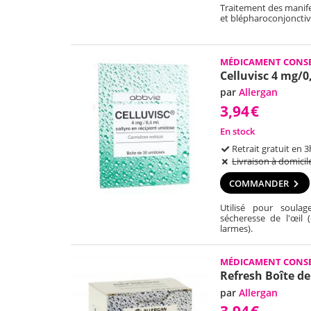
Traitement des manife
et blépharoconjonctivi
MÉDICAMENT CONSE
Celluvisc 4 mg/0
par
Allergan
3,94
€
En stock
Retrait gratuit en 3
Livraison à domicil
COMMANDER
Utilisé pour soulage
sécheresse de l'œil 
larmes).
MÉDICAMENT CONSE
Refresh Boîte de
par
Allergan