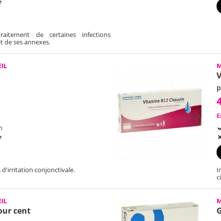
e
aitement de certaines infections
 et de ses annexes.
IL
M
V
p
E
h
e
d'irritation conjonctivale.
I
c
IL
M
pour cent
G