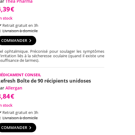
ar
Théa Pharma
4,39
€
n stock
Retrait gratuit en 3h
Livraison à domicile
COMMANDER
el ophtalmique. Préconisé pour soulager les symptômes
'irritation liés à la sécheresse oculaire (quand il existe une
nsuffisance de larmes).
ÉDICAMENT CONSEIL
efresh Boîte de 90 récipients unidoses
ar
Allergan
8,84
€
n stock
Retrait gratuit en 3h
Livraison à domicile
COMMANDER