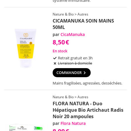
système immunitaire.
Nature & Bio > Autres
CICAMANUKA SOIN MAINS
50ML
par
CicaManuka
8,50
€
En stock
Retrait gratuit en 3h
Livraison à domicile
COMMANDER
Mains fragilisées, agressées, desséchées.
Nature & Bio > Autres
FLORA NATURA - Duo
Hépatique Bio Artichaut Radis
Noir 20 ampoules
par
Flora Natura