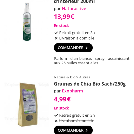
d'intérieur 200ml
par
Naturactive
13,99
€
En stock
Retrait gratuit en 3h
Livraison à domicile
COMMANDER
Parfum d'ambiance, spray assainissant
aux 25 huiles essentielles.
Nature & Bio > Autres
Graines de Chia Bio Sach/250g
par
Exopharm
4,99
€
En stock
Retrait gratuit en 3h
Livraison à domicile
COMMANDER