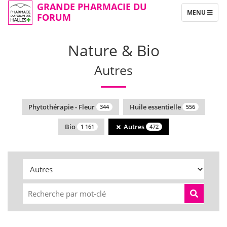
GRANDE PHARMACIE DU
TOGGLE
MENU
FORUM
NAVIGATION
Nature & Bio
Autres
Phytothérapie - Fleur
Huile essentielle
344
556
Bio
Autres
1 161
472