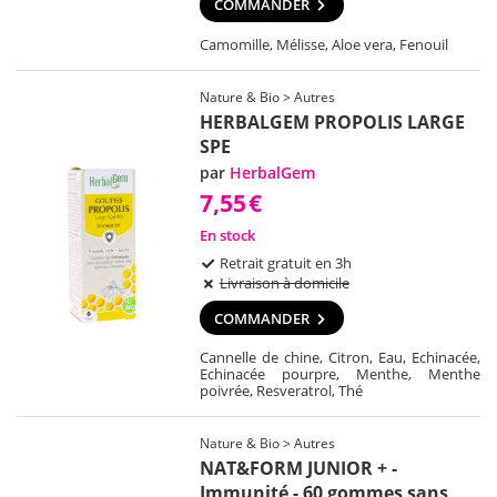
COMMANDER
Camomille, Mélisse, Aloe vera, Fenouil
Nature & Bio > Autres
HERBALGEM PROPOLIS LARGE
SPE
par
HerbalGem
7,55
€
En stock
Retrait gratuit en 3h
Livraison à domicile
COMMANDER
Cannelle de chine, Citron, Eau, Echinacée,
Echinacée pourpre, Menthe, Menthe
poivrée, Resveratrol, Thé
Nature & Bio > Autres
NAT&FORM JUNIOR + -
Immunité - 60 gommes sans