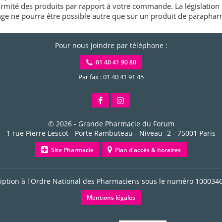
rmité des produits par rapport à votre commande. La législation 
e ne pourra être possible autre que sur un produit de paraphar
Pour nous joindre par téléphone :
01 40 41 90 80
Par fax : 01 40 41 91 45
© 2026 -
Grande Pharmacie du Forum
1 rue Pierre Lescot - Porte Rambuteau - Niveau -2
-
75001
Paris
Site Pharmacie
Plan d'accès & horaires
ription à l'Ordre National des Pharmaciens sous le numéro
100034
Mentions légales