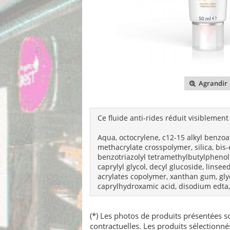
Agrandir
Ce fluide anti-rides réduit visiblement
Aqua, octocrylene, c12-15 alkyl benzoa
methacrylate crosspolymer, silica, bis
benzotriazolyl tetramethylbutylphenol 
caprylyl glycol, decyl glucoside, lins
acrylates copolymer, xanthan gum, gly
caprylhydroxamic acid, disodium edta
(*) Les photos de produits présentées so
contractuelles. Les produits sélectionn