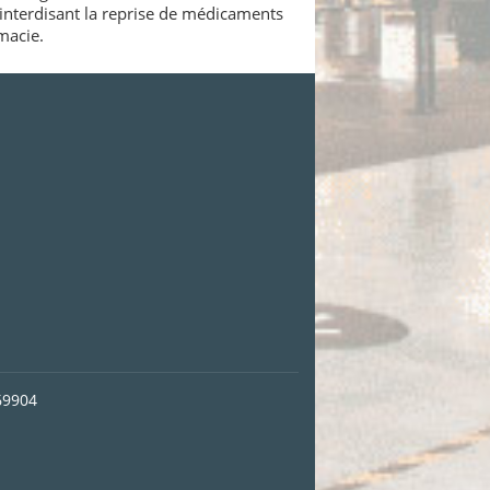
interdisant la reprise de médicaments
macie.
69904