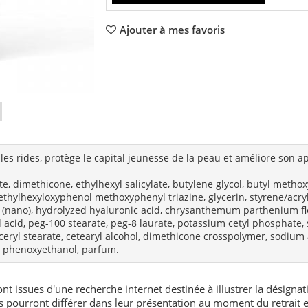
Ajouter à mes favoris
 les rides, protège le capital jeunesse de la peau et améliore son 
te, dimethicone, ethylhexyl salicylate, butylene glycol, butyl met
-ethylhexyloxyphenol methoxyphenyl triazine, glycerin, styrene/acr
(nano), hydrolyzed hyaluronic acid, chrysanthemum parthenium flow
eed acid, peg-100 stearate, peg-8 laurate, potassium cetyl phosphat
ceryl stearate, cetearyl alcohol, dimethicone crosspolymer, sodium
, phenoxyethanol, parfum.
nt issues d'une recherche internet destinée à illustrer la désignat
és pourront différer dans leur présentation au moment du retrait