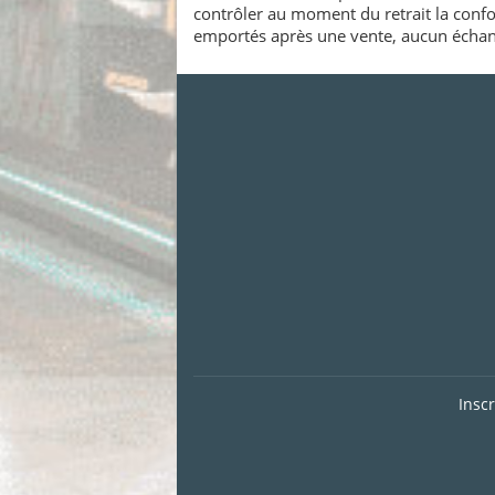
contrôler au moment du retrait la confo
emportés après une vente, aucun échang
Insc