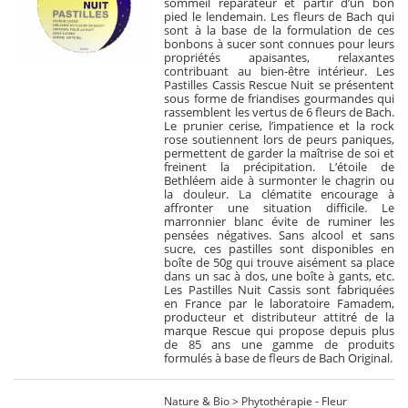
sommeil réparateur et partir d’un bon
pied le lendemain. Les fleurs de Bach qui
sont à la base de la formulation de ces
bonbons à sucer sont connues pour leurs
propriétés apaisantes, relaxantes
contribuant au bien-être intérieur. Les
Pastilles Cassis Rescue Nuit se présentent
sous forme de friandises gourmandes qui
rassemblent les vertus de 6 fleurs de Bach.
Le prunier cerise, l’impatience et la rock
rose soutiennent lors de peurs paniques,
permettent de garder la maîtrise de soi et
freinent la précipitation. L’étoile de
Bethléem aide à surmonter le chagrin ou
la douleur. La clématite encourage à
affronter une situation difficile. Le
marronnier blanc évite de ruminer les
pensées négatives. Sans alcool et sans
sucre, ces pastilles sont disponibles en
boîte de 50g qui trouve aisément sa place
dans un sac à dos, une boîte à gants, etc.
Les Pastilles Nuit Cassis sont fabriquées
en France par le laboratoire Famadem,
producteur et distributeur attitré de la
marque Rescue qui propose depuis plus
de 85 ans une gamme de produits
formulés à base de fleurs de Bach Original.
Nature & Bio > Phytothérapie - Fleur