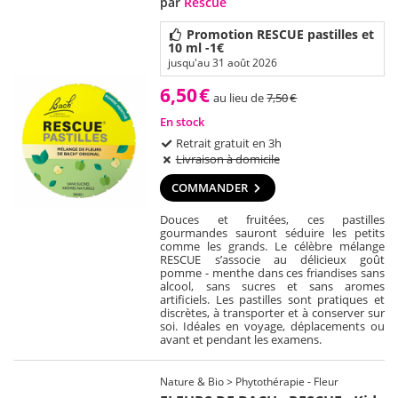
par
Rescue
Promotion RESCUE pastilles et
10 ml -1€
jusqu'au 31 août 2026
6,50
€
au lieu de
7,50
€
En stock
Retrait gratuit en 3h
Livraison à domicile
COMMANDER
Douces et fruitées, ces pastilles
gourmandes sauront séduire les petits
comme les grands. Le célèbre mélange
RESCUE s’associe au délicieux goût
pomme - menthe dans ces friandises sans
alcool, sans sucres et sans aromes
artificiels. Les pastilles sont pratiques et
discrètes, à transporter et à conserver sur
soi. Idéales en voyage, déplacements ou
avant et pendant les examens.
Nature & Bio > Phytothérapie - Fleur