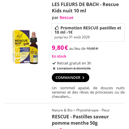
LES FLEURS DE BACH - Rescue
Kids nuit 10 ml
par
Rescue
Promotion RESCUE pastilles et
10 ml -1€
jusqu'au 31 août 2026
9,80
€
au lieu de
10,80
€
En stock
Retrait gratuit en 3h
Livraison à domicile
COMMANDER
Un sommeil apaisé, de douces nuits
sereines et des rêves de princesses ou de
chevaliers...
Nature & Bio > Phytothérapie - Fleur
RESCUE - Pastilles saveur
pomme menthe 50g