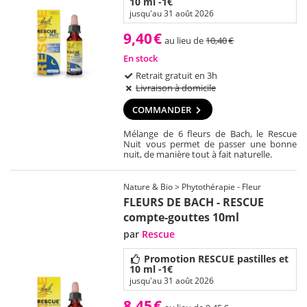
10 ml -1€
jusqu'au 31 août 2026
9,40
€
au lieu de
10,40
€
En stock
Retrait gratuit en 3h
Livraison à domicile
COMMANDER
Mélange de 6 fleurs de Bach, le Rescue
Nuit vous permet de passer une bonne
nuit, de manière tout à fait naturelle.
Nature & Bio > Phytothérapie - Fleur
FLEURS DE BACH - RESCUE
compte-gouttes 10ml
par
Rescue
Promotion RESCUE pastilles et
10 ml -1€
jusqu'au 31 août 2026
8,45
€