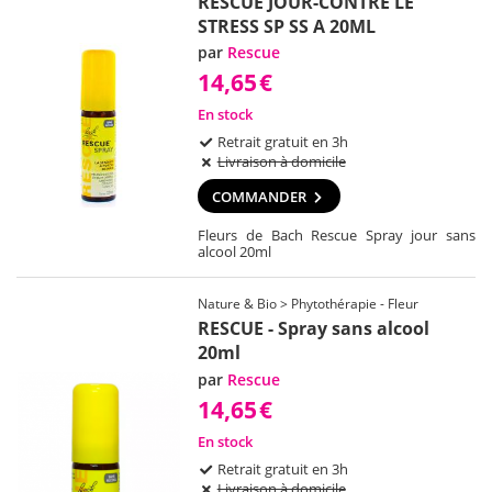
RESCUE JOUR-CONTRE LE
STRESS SP SS A 20ML
par
Rescue
14,65
€
En stock
Retrait gratuit en 3h
Livraison à domicile
COMMANDER
Fleurs de Bach Rescue Spray jour sans
alcool 20ml
Nature & Bio > Phytothérapie - Fleur
RESCUE - Spray sans alcool
20ml
par
Rescue
14,65
€
En stock
Retrait gratuit en 3h
Livraison à domicile