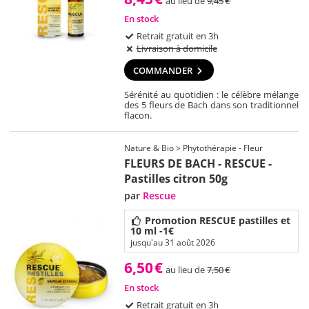
au lieu de
9,45
€
En stock
Retrait gratuit en 3h
Livraison à domicile
COMMANDER
Sérénité au quotidien : le célèbre mélange
des 5 fleurs de Bach dans son traditionnel
flacon.
Nature & Bio > Phytothérapie - Fleur
FLEURS DE BACH - RESCUE -
Pastilles citron 50g
par
Rescue
Promotion RESCUE pastilles et
10 ml -1€
jusqu'au 31 août 2026
6,50
€
au lieu de
7,50
€
En stock
Retrait gratuit en 3h