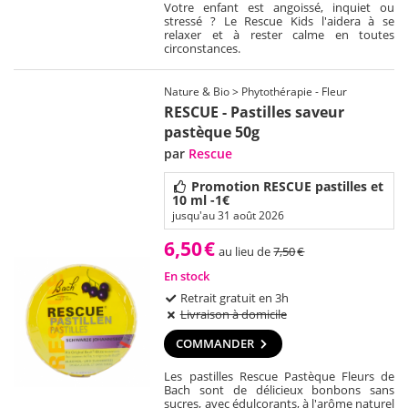
Votre enfant est angoissé, inquiet ou
stressé ? Le Rescue Kids l'aidera à se
relaxer et à rester calme en toutes
circonstances.
Nature & Bio > Phytothérapie - Fleur
RESCUE - Pastilles saveur
pastèque 50g
par
Rescue
Promotion RESCUE pastilles et
10 ml -1€
jusqu'au 31 août 2026
6,50
€
au lieu de
7,50
€
En stock
Retrait gratuit en 3h
Livraison à domicile
COMMANDER
Les pastilles Rescue Pastèque Fleurs de
Bach sont de délicieux bonbons sans
sucres, avec édulcorants, à l'arôme naturel