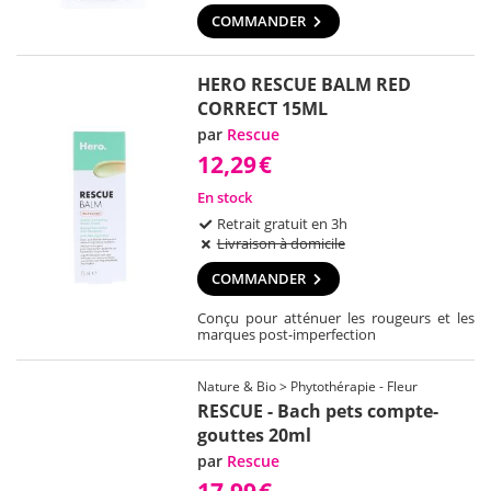
COMMANDER
HERO RESCUE BALM RED
CORRECT 15ML
par
Rescue
12,29
€
En stock
Retrait gratuit en 3h
Livraison à domicile
COMMANDER
Conçu pour atténuer les rougeurs et les
marques post-imperfection
Nature & Bio > Phytothérapie - Fleur
RESCUE - Bach pets compte-
gouttes 20ml
par
Rescue
17,99
€