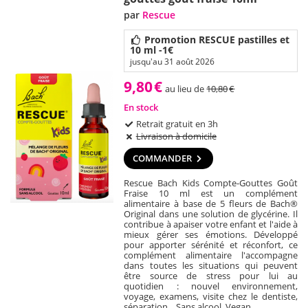
par
Rescue
Promotion RESCUE pastilles et
10 ml -1€
jusqu'au 31 août 2026
9,80
€
au lieu de
10,80
€
En stock
Retrait gratuit en 3h
Livraison à domicile
COMMANDER
Rescue Bach Kids Compte-Gouttes Goût
Fraise 10 ml est un complément
alimentaire à base de 5 fleurs de Bach®
Original dans une solution de glycérine. Il
contribue à apaiser votre enfant et l'aide à
mieux gérer ses émotions. Développé
pour apporter sérénité et réconfort, ce
complément alimentaire l'accompagne
dans toutes les situations qui peuvent
être source de stress pour lui au
quotidien : nouvel environnement,
voyage, examens, visite chez le dentiste,
séparation... Sans alcool. Vegan.