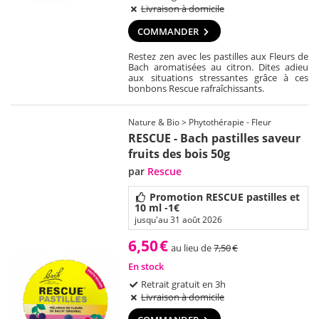
Livraison à domicile
COMMANDER
Restez zen avec les pastilles aux Fleurs de
Bach aromatisées au citron. Dites adieu
aux situations stressantes grâce à ces
bonbons Rescue rafraîchissants.
Nature & Bio > Phytothérapie - Fleur
RESCUE - Bach pastilles saveur
fruits des bois 50g
par
Rescue
Promotion RESCUE pastilles et
10 ml -1€
jusqu'au 31 août 2026
6,50
€
au lieu de
7,50
€
En stock
Retrait gratuit en 3h
Livraison à domicile