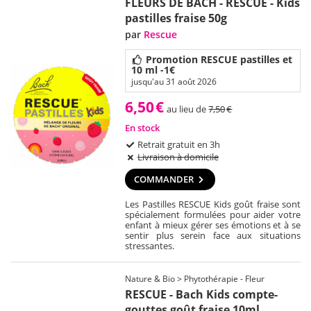
FLEURS DE BACH - RESCUE - Kids
pastilles fraise 50g
par
Rescue
Promotion RESCUE pastilles et
10 ml -1€
jusqu'au 31 août 2026
6,50
€
au lieu de
7,50
€
En stock
Retrait gratuit en 3h
Livraison à domicile
COMMANDER
Les Pastilles RESCUE Kids goût fraise sont
spécialement formulées pour aider votre
enfant à mieux gérer ses émotions et à se
sentir plus serein face aux situations
stressantes.
Nature & Bio > Phytothérapie - Fleur
RESCUE - Bach Kids compte-
gouttes goût fraise 10ml