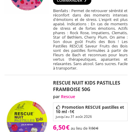
COMMANDER
Bienfaits : Permet de retrouver sérénité et
réconfort dans des moments intenses
d'émotions et de stress. L'esprit est plus
apaisé. Indications : En cas de moments
de stress et de fortes émotions. Actifs
phares : Rock Rose, Impatiens, Clematis,
Star of Bethlem, Cherry Plum. On aime :
Son doux goût Fruits des Bois ! Les
Pastilles RESCUE Saveur Fruits des Bois
sont des pastilles formulées à partir de
Fleurs de Bach et reconnues pour leurs
vertus thérapeutiques, apaisantes et
relaxantes. Sans alcool. Sans sucres. Facile
à transporter.
RESCUE NUIT KIDS PASTILLES
FRAMBOISE 50G
par
Rescue
Promotion RESCUE pastilles et
10 ml -1€
jusqu'au 31 août 2026
6,50
€
au lieu de
7,50
€