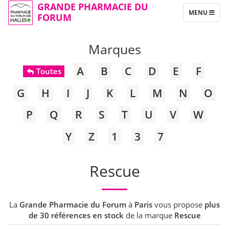
GRANDE PHARMACIE DU
TOGGLE
MENU
FORUM
NAVIGATION
Marques
A
B
C
D
E
F
Toutes
G
H
I
J
K
L
M
N
O
P
Q
R
S
T
U
V
W
Y
Z
1
3
7
Rescue
La
Grande Pharmacie du Forum
à
Paris
vous propose
plus
de 30 références en stock
de la marque
Rescue