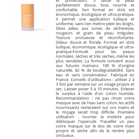
et protecteurs. Il laisse la peau
parfaitement douce, lisse, nourrie et
confortable. Son format en stick est
économique, écologique et ultra-pratique.
Il permet une application ludique et
uniforme, sans s’en mettre plein les doigts.
Dites adieu aux zones de sécheresse,
rougeurs et grain de peau irrégulier.
Texture onctueuse et réconfortante.
Odeur douce et florale. Format en stick
ludique, économique, écologique et ultra-
pratique.Formulé pour les peaux
normales, sèches et très sèches, même les
plus sensibles. La formule convient aussi
aux futures mamans. 100 % d'origine
naturelle. 82 % de biodégradabilité. Sans
eau et sans conservateur. Fabriqué en
France. Conseils d'utilisations : utiliser 2 à
3 fois par semaine sur un visage propre et
sec. Laisser poser 5 à 10 minutes. Enlever
le surplus à l'aide d'un coton humide.
Recommandation : ne pas rincer votre
masque avec de l'eau sans coton, les actifs
nourrissants resteraient sur vos mains et
le rinçage serait trop difficile. Première
utilisation : tourner la molette pour
débloquer l'opercule. Travailler un peu
votre masque sur le dos de votre main
propre et sèche afin de le rendre plus
onctueux.