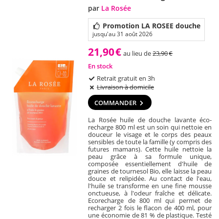
par
La Rosée
Promotion LA ROSEE douche
jusqu'au 31 août 2026
21,90
€
au lieu de
23,90
€
En stock
Retrait gratuit en 3h
Livraison à domicile
COMMANDER
La Rosée huile de douche lavante éco-
recharge 800 ml est un soin qui nettoie en
douceur le visage et le corps des peaux
sensibles de toute la famille (y compris des
futures mamans). Cette huile nettoie la
peau grâce à sa formule unique,
composée essentiellement d'huile de
graines de tournesol Bio, elle laisse la peau
douce et relipidée. Au contact de l'eau,
l'huile se transforme en une fine mousse
onctueuse, à l'odeur fraîche et délicate.
Ecorecharge de 800 ml qui permet de
recharger 2 fois le flacon de 400 ml, pour
une économie de 81 % de plastique. Testé