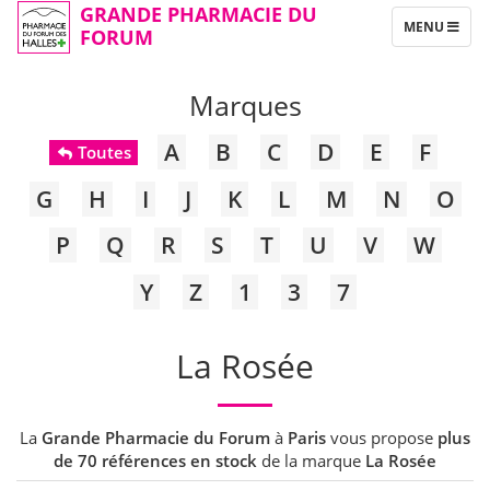
GRANDE PHARMACIE DU
TOGGLE
MENU
FORUM
NAVIGATION
Marques
A
B
C
D
E
F
Toutes
G
H
I
J
K
L
M
N
O
P
Q
R
S
T
U
V
W
Y
Z
1
3
7
La Rosée
La
Grande Pharmacie du Forum
à
Paris
vous propose
plus
de 70 références en stock
de la marque
La Rosée