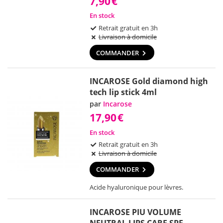
7,90
€
En stock
Retrait gratuit en 3h
Livraison à domicile
COMMANDER
INCAROSE Gold diamond high
tech lip stick 4ml
par
Incarose
17,90
€
En stock
Retrait gratuit en 3h
Livraison à domicile
COMMANDER
Acide hyaluronique pour lèvres.
INCAROSE PIU VOLUME
NEUTRAL LIPS CARE SPF