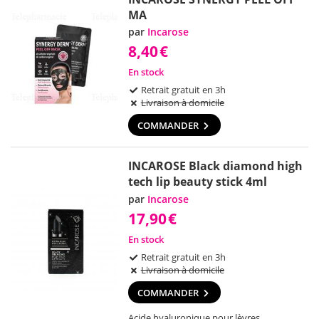
MA
par
Incarose
8,40
€
En stock
Retrait gratuit en 3h
Livraison à domicile
COMMANDER
INCAROSE Black diamond high
tech lip beauty stick 4ml
par
Incarose
17,90
€
En stock
Retrait gratuit en 3h
Livraison à domicile
COMMANDER
Acide hyaluronique pour lèvres.