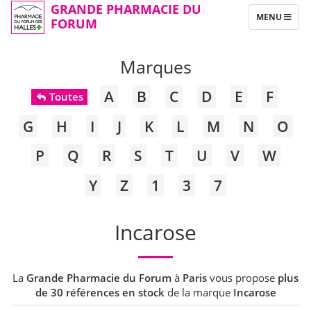
GRANDE PHARMACIE DU
TOGGLE
MENU
FORUM
NAVIGATION
Marques
A
B
C
D
E
F
Toutes
G
H
I
J
K
L
M
N
O
P
Q
R
S
T
U
V
W
Y
Z
1
3
7
Incarose
La
Grande Pharmacie du Forum
à
Paris
vous propose
plus
de 30 références en stock
de la marque
Incarose