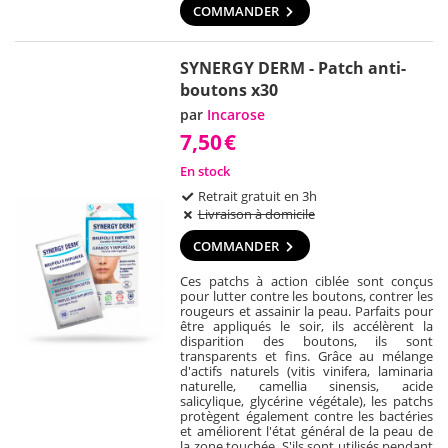
COMMANDER
SYNERGY DERM - Patch anti-
boutons x30
par
Incarose
7,50
€
En stock
Retrait gratuit en 3h
Livraison à domicile
COMMANDER
Ces patchs à action ciblée sont conçus
pour lutter contre les boutons, contrer les
rougeurs et assainir la peau. Parfaits pour
être appliqués le soir, ils accélèrent la
disparition des boutons, ils sont
transparents et fins. Grâce au mélange
d'actifs naturels (vitis vinifera, laminaria
naturelle, camellia sinensis, acide
salicylique, glycérine végétale), les patchs
protègent également contre les bactéries
et améliorent l'état général de la peau de
la zone touchée. S'ils sont utilisés pendant