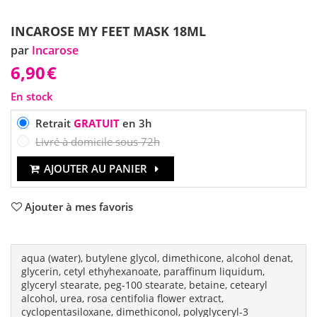
INCAROSE MY FEET MASK 18ML
par
Incarose
6,90
€
En stock
Retrait
GRATUIT
en 3h
Livré à domicile sous 72h
AJOUTER AU PANIER
Ajouter à mes favoris
aqua (water), butylene glycol, dimethicone, alcohol denat,
glycerin, cetyl ethyhexanoate, paraffinum liquidum,
glyceryl stearate, peg-100 stearate, betaine, cetearyl
alcohol, urea, rosa centifolia flower extract,
cyclopentasiloxane, dimethiconol, polyglyceryl-3