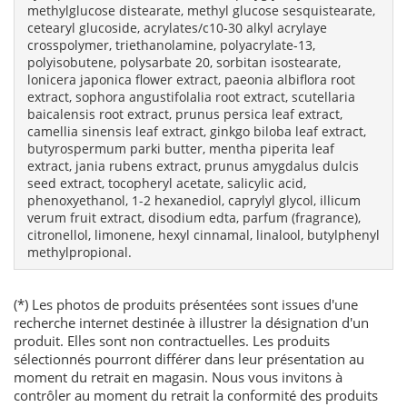
methylglucose distearate, methyl glucose sesquistearate,
cetearyl glucoside, acrylates/c10-30 alkyl acrylaye
crosspolymer, triethanolamine, polyacrylate-13,
polyisobutene, polysarbate 20, sorbitan isostearate,
lonicera japonica flower extract, paeonia albiflora root
extract, sophora angustifolalia root extract, scutellaria
baicalensis root extract, prunus persica leaf extract,
camellia sinensis leaf extract, ginkgo biloba leaf extract,
butyrospermum parki butter, mentha piperita leaf
extract, jania rubens extract, prunus amygdalus dulcis
seed extract, tocopheryl acetate, salicylic acid,
phenoxyethanol, 1-2 hexanediol, caprylyl glycol, illicum
verum fruit extract, disodium edta, parfum (fragrance),
citronellol, limonene, hexyl cinnamal, linalool, butylphenyl
methylpropional.
(*) Les photos de produits présentées sont issues d'une
recherche internet destinée à illustrer la désignation d'un
produit. Elles sont non contractuelles. Les produits
sélectionnés pourront différer dans leur présentation au
moment du retrait en magasin. Nous vous invitons à
contrôler au moment du retrait la conformité des produits