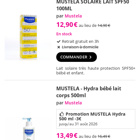
MUSTELA SOLAIRE LAIT SPF50
100ML
par
Mustela
12,90
€
au lieu de
14,90
€
En stock
Retrait gratuit en 3h
Livraison à domicile
COMMANDER
Lait solaire très haute protection SPF50+
bébé et enfant.
MUSTELA - Hydra bébé lait
corps 500ml
par
Mustela
Promotion MUSTELA Hydra
500 ml -3€
jusqu'au 31 août 2026
13,49
€
au lieu de
16,49
€