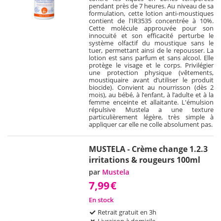
pendant près de 7 heures. Au niveau de sa
formulation, cette lotion anti-moustiques
contient de l'IR3535 concentrée à 10%.
Cette molécule approuvée pour son
innocuité et son efficacité perturbe le
système olfactif du moustique sans le
tuer, permettant ainsi de le repousser. La
lotion est sans parfum et sans alcool. Elle
protège le visage et le corps. Privilégier
une protection physique (vêtements,
moustiquaire avant d’utiliser le produit
biocide). Convient au nourrisson (dès 2
mois), au bébé, à l’enfant, à l’adulte et à la
femme enceinte et allaitante. L'émulsion
répulsive Mustela a une texture
particulièrement légère, très simple à
appliquer car elle ne colle absolument pas.
MUSTELA - Crème change 1.2.3
irritations & rougeurs 100ml
par
Mustela
7,99
€
En stock
Retrait gratuit en 3h
Livraison à domicile