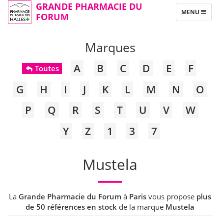
GRANDE PHARMACIE DU
TOGGLE
MENU
FORUM
NAVIGATION
Marques
A
B
C
D
E
F
Toutes
G
H
I
J
K
L
M
N
O
P
Q
R
S
T
U
V
W
Y
Z
1
3
7
Mustela
La
Grande Pharmacie du Forum
à
Paris
vous propose
plus
de 50 références en stock
de la marque
Mustela