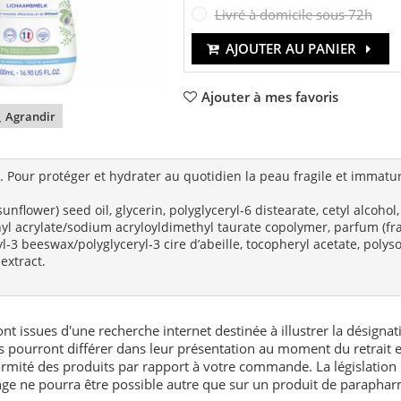
Livré à domicile sous 72h
AJOUTER AU PANIER
Ajouter à mes favoris
Agrandir
. Pour protéger et hydrater au quotidien la peau fragile et immatu
flower) seed oil, glycerin, polyglyceryl-6 distearate, cetyl alcohol,
yl acrylate/sodium acryloyldimethyl taurate copolymer, parfum (fragr
-3 beeswax/polyglyceryl-3 cire d’abeille, tocopheryl acetate, polysor
extract.
nt issues d'une recherche internet destinée à illustrer la désignat
és pourront différer dans leur présentation au moment du retrait
rmité des produits par rapport à votre commande. La législation 
e ne pourra être possible autre que sur un produit de paraphar