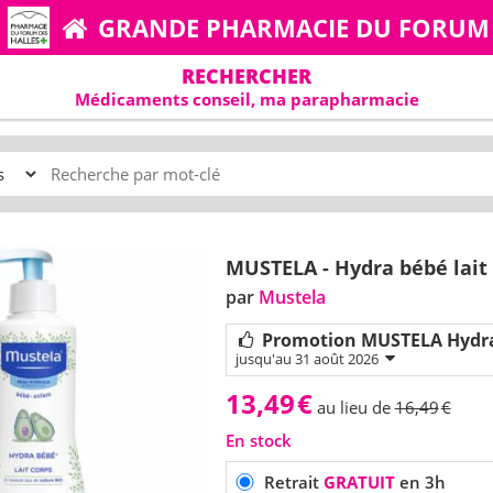
GRANDE PHARMACIE DU FORUM
RECHERCHER
Médicaments conseil, ma parapharmacie
MUSTELA - Hydra bébé lait
par
Mustela
Promotion MUSTELA Hydra
jusqu'au 31 août 2026
13,49
€
au lieu de
16,49
€
En stock
Retrait
GRATUIT
en 3h