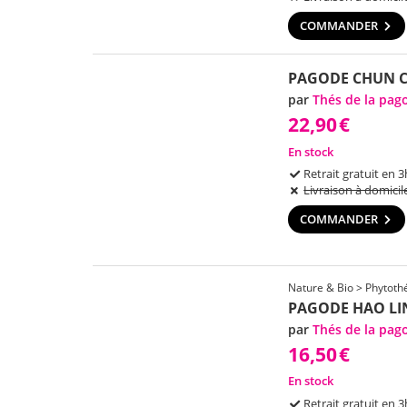
COMMANDER
PAGODE CHUN C
par
Thés de la pag
22,90
€
En stock
Retrait gratuit en 3
Livraison à domicil
COMMANDER
Nature & Bio > Phytothé
PAGODE HAO LI
par
Thés de la pag
16,50
€
En stock
Retrait gratuit en 3