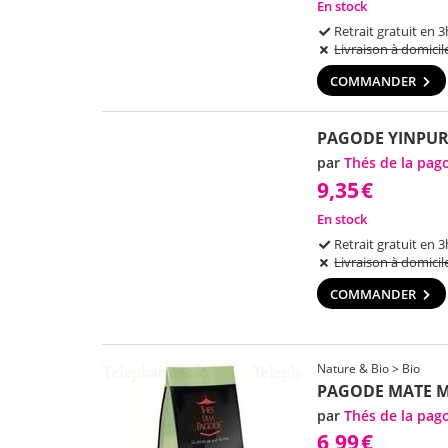
En stock
Retrait gratuit en 3
Livraison à domicil
COMMANDER
PAGODE YINPUR
par
Thés de la pag
9,35
€
En stock
Retrait gratuit en 3
Livraison à domicil
COMMANDER
Nature & Bio > Bio
PAGODE MATE M
par
Thés de la pag
6,99
€