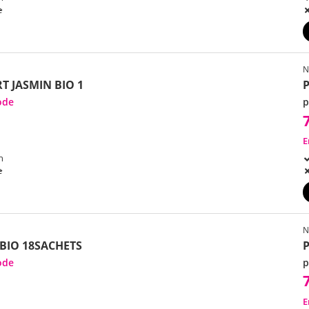
e
N
T JASMIN BIO 1
ode
p
E
h
e
N
BIO 18SACHETS
ode
p
E