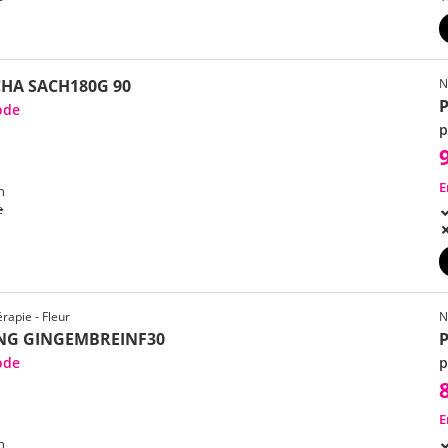
HA SACH180G 90
N
ode
p
E
h
e
rapie - Fleur
N
NG GINGEMBREINF30
ode
p
E
h