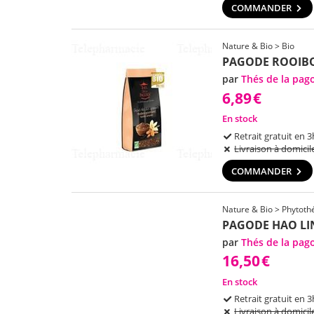
COMMANDER
Nature & Bio > Bio
PAGODE ROOIB
par
Thés de la pag
6,89
€
En stock
Retrait gratuit en 3
Livraison à domicil
COMMANDER
Nature & Bio > Phytothé
PAGODE HAO LI
par
Thés de la pag
16,50
€
En stock
Retrait gratuit en 3
Livraison à domicil