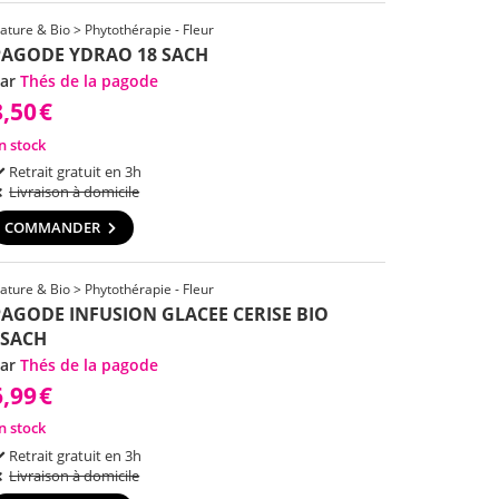
ature & Bio > Phytothérapie - Fleur
PAGODE YDRAO 18 SACH
ar
Thés de la pagode
8,50
€
n stock
Retrait gratuit en 3h
Livraison à domicile
COMMANDER
ature & Bio > Phytothérapie - Fleur
PAGODE INFUSION GLACEE CERISE BIO
6SACH
ar
Thés de la pagode
6,99
€
n stock
Retrait gratuit en 3h
Livraison à domicile