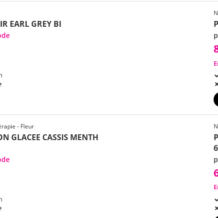
N
R EARL GREY BI
ode
p
E
h
e
rapie - Fleur
N
ON GLACEE CASSIS MENTH
ode
p
E
h
e