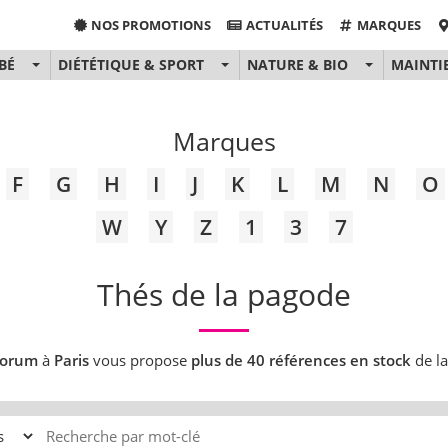
NOS PROMOTIONS
ACTUALITÉS
MARQUES
BÉ
DIÉTÉTIQUE & SPORT
NATURE & BIO
MAINTI
Marques
F
G
H
I
J
K
L
M
N
O
W
Y
Z
1
3
7
Thés de la pagode
Forum
à
Paris
vous propose
plus de 40 références en stock
de l