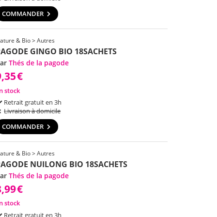
COMMANDER
ature & Bio > Autres
PAGODE GINGO BIO 18SACHETS
ar
Thés de la pagode
9,35
€
n stock
Retrait gratuit en 3h
Livraison à domicile
COMMANDER
ature & Bio > Autres
PAGODE NUILONG BIO 18SACHETS
ar
Thés de la pagode
8,99
€
n stock
Retrait gratuit en 3h