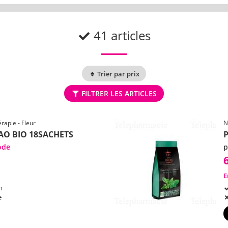
41 articles
Trier par prix
FILTRER LES ARTICLES
rapie - Fleur
N
AO BIO 18SACHETS
ode
p
E
h
e