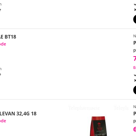
h
e
E BT18
N
P
ode
p
E
h
e
N
EVAN 32,4G 18
ode
p