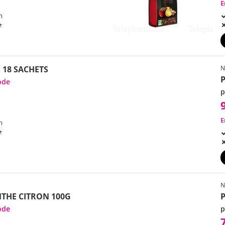
E
h
e
 18 SACHETS
N
ode
p
E
h
e
N
THE CITRON 100G
P
ode
p