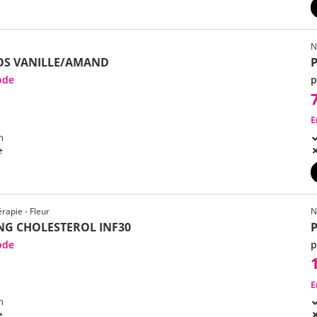
N
OS VANILLE/AMAND
ode
p
E
h
e
rapie - Fleur
N
NG CHOLESTEROL INF30
ode
p
E
h
e