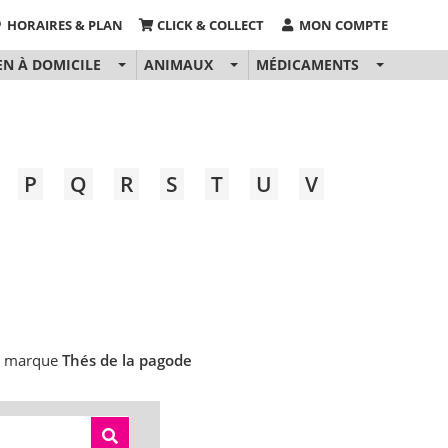
HORAIRES & PLAN
CLICK & COLLECT
MON COMPTE
EN À DOMICILE
ANIMAUX
MÉDICAMENTS
P
Q
R
S
T
U
V
a marque
Thés de la pagode