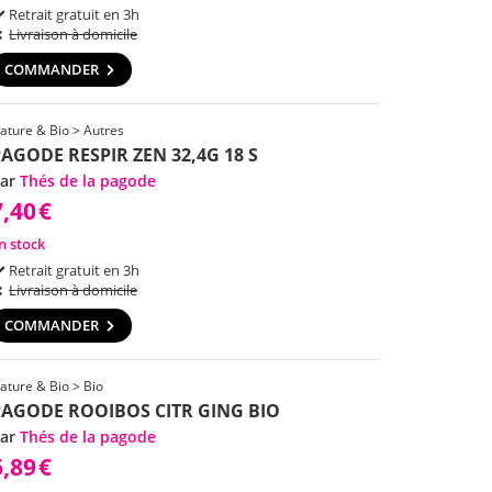
Retrait gratuit en 3h
Livraison à domicile
COMMANDER
ature & Bio > Autres
AGODE RESPIR ZEN 32,4G 18 S
ar
Thés de la pagode
7,40
€
n stock
Retrait gratuit en 3h
Livraison à domicile
COMMANDER
ature & Bio > Bio
PAGODE ROOIBOS CITR GING BIO
ar
Thés de la pagode
6,89
€