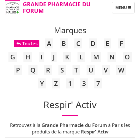
GRANDE PHARMACIE DU
TOGGLE
MENU
FORUM
NAVIGATION
Marques
A
B
C
D
E
F
Toutes
G
H
I
J
K
L
M
N
O
P
Q
R
S
T
U
V
W
Y
Z
1
3
7
Respir' Activ
Retrouvez à la
Grande Pharmacie du Forum
à
Paris
les
produits de la marque
Respir' Activ