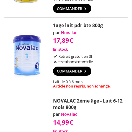
COMMANDER
1age lait pdr bte 800g
par
Novalac
17,89
€
En stock
Retrait gratuit en 3h
Livraison à domicile
COMMANDER
Lait de 0 à 6 mois
Article non repris, non échangé.
NOVALAC 2ème âge - Lait 6-12
mois 800g
par
Novalac
14,99
€
En stock