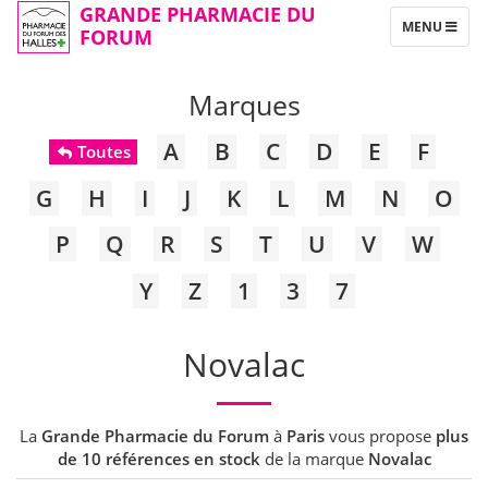
GRANDE PHARMACIE DU
TOGGLE
MENU
FORUM
NAVIGATION
Marques
A
B
C
D
E
F
Toutes
G
H
I
J
K
L
M
N
O
P
Q
R
S
T
U
V
W
Y
Z
1
3
7
Novalac
La
Grande Pharmacie du Forum
à
Paris
vous propose
plus
de 10 références en stock
de la marque
Novalac