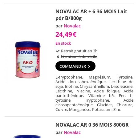
NOVALAC AR + 6-36 MOIS Lait
pdr B/800g
par
Novalac
24,49
€
En stock
Retrait gratuit en 3h
Livraison à domicile
COMMANDER
L-tryptophane, Magnésium, Tyrosine,
Acide docosahexaénoïque, Lecithine de
soja, Biotine, Chrysanthellum, L-isoleucine,
Lécithine, Niacine, Acide folique, Acide
pantothénique, Vitamine b5, Fer, L-
tyrosine, Tryptophane, Acide
eicosapentaénoïque, Glucides, Chlorure,
Cuivre, Manganèse, Potassium, Zinc
NOVALAC AR 0 36 MOIS 800GR
par
Novalac