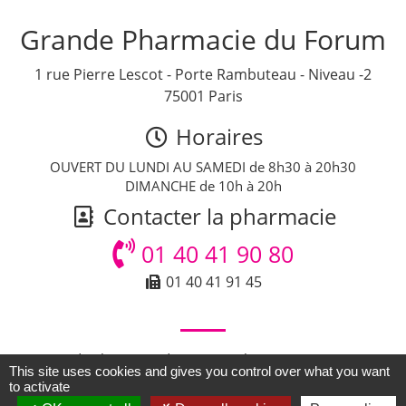
Grande Pharmacie du Forum
1 rue Pierre Lescot - Porte Rambuteau - Niveau -2
75001 Paris
Horaires
OUVERT DU LUNDI AU SAMEDI de 8h30 à 20h30
DIMANCHE de 10h à 20h
Contacter la pharmacie
01 40 41 90 80
01 40 41 91 45
© Grande Pharmacie du Forum - Pharmacie Paris - Tous
This site uses cookies and gives you control over what you want
droits réservés -
Accueil
-
Mentions légales
to activate
Grande Pharmacie du Forum à Paris (75) - Ile-de-France