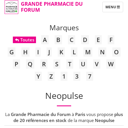
GRANDE PHARMACIE DU
TOGGLE
MENU
FORUM
NAVIGATION
Marques
A
B
C
D
E
F
Toutes
G
H
I
J
K
L
M
N
O
P
Q
R
S
T
U
V
W
Y
Z
1
3
7
Neopulse
La
Grande Pharmacie du Forum
à
Paris
vous propose
plus
de 20 références en stock
de la marque
Neopulse