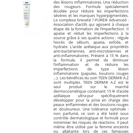
des lésions inflammatoires. Une réduction
des rougeurs. Formule spécialement
étudiée pour réduire les imperfections
sévères et les marques hyperpigmentées.
Le complexe breveté ?-PURE® Advanced :
Association d’actifs qui agissent à chaque
étape de la formation de l’imperfection. Il
apaise et réduit les imperfections à la
source grâce à ses quatre actions : régule
l’excès de sébum, apaise, exfolie, et
hydrate. L’acide azélaïque aux propriétés
anti-bactériennes, anti-microbiennes et
anti-inflammatoires. Présent à 15 % dans
la formule, il permet de diminuer
l’inflammation et de réduire les
imperfections de type lésion
inflammatoire (papules, boutons rouges
…). Les bénéfices du soin TEEN DERM® A.Z
sont multiples. TEEN DERM® A.Z est le
seul produit sur le marché
dermocosmétique contenant 15 % d’acide
azélaïque ultra-pur spécifiquement
développer pour la prise en charge des
peaux enflammées et des boutons rouges
et douloureux. Une tolérance optimale :
non parfumé, ce soin a été testé sous
contrôle dermatologique et formulé pour
minimiser les risques de réactions. Il peut
même être utilisé par la femme enceinte
ou allaitante lors de ces fameuses