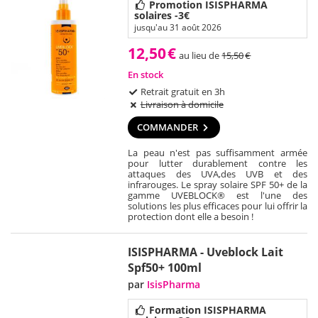
Promotion ISISPHARMA
solaires -3€
jusqu'au 31 août 2026
12,50
€
au lieu de
15,50
€
En stock
Retrait gratuit en 3h
Livraison à domicile
COMMANDER
La peau n'est pas suffisamment armée
pour lutter durablement contre les
attaques des UVA,des UVB et des
infrarouges. Le spray solaire SPF 50+ de la
gamme UVEBLOCK® est l'une des
solutions les plus efficaces pour lui offrir la
protection dont elle a besoin !
ISISPHARMA - Uveblock Lait
Spf50+ 100ml
par
IsisPharma
Formation ISISPHARMA