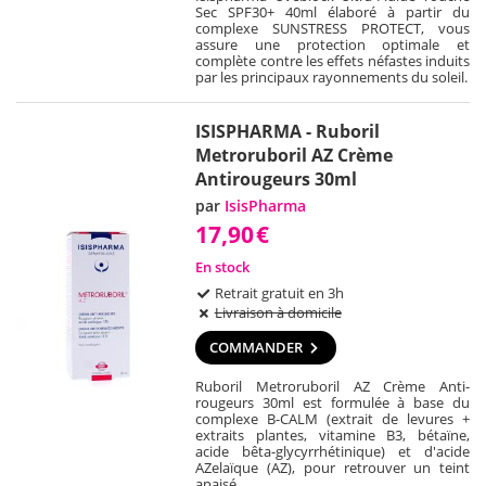
Sec SPF30+ 40ml élaboré à partir du
complexe SUNSTRESS PROTECT, vous
assure une protection optimale et
complète contre les effets néfastes induits
par les principaux rayonnements du soleil.
ISISPHARMA - Ruboril
Metroruboril AZ Crème
Antirougeurs 30ml
par
IsisPharma
17,90
€
En stock
Retrait gratuit en 3h
Livraison à domicile
COMMANDER
Ruboril Metroruboril AZ Crème Anti-
rougeurs 30ml est formulée à base du
complexe B-CALM (extrait de levures +
extraits plantes, vitamine B3, bétaïne,
acide bêta-glycyrrhétinique) et d'acide
AZelaïque (AZ), pour retrouver un teint
apaisé.