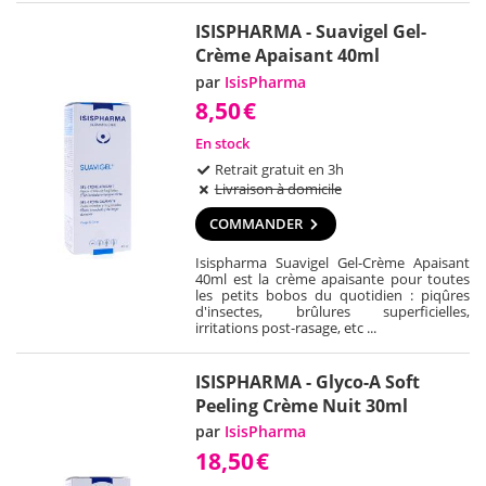
ISISPHARMA - Suavigel Gel-
Crème Apaisant 40ml
par
IsisPharma
8,50
€
En stock
Retrait gratuit en 3h
Livraison à domicile
COMMANDER
Isispharma Suavigel Gel-Crème Apaisant
40ml est la crème apaisante pour toutes
les petits bobos du quotidien : piqûres
d'insectes, brûlures superficielles,
irritations post-rasage, etc ...
ISISPHARMA - Glyco-A Soft
Peeling Crème Nuit 30ml
par
IsisPharma
18,50
€