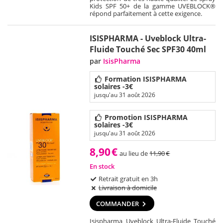
Kids SPF 50+ de la gamme UVEBLOCK®
répond parfaitement à cette exigence.
ISISPHARMA - Uveblock Ultra-
Fluide Touché Sec SPF30 40ml
par
IsisPharma
Formation ISISPHARMA
solaires -3€
jusqu'au 31 août 2026
Promotion ISISPHARMA
solaires -3€
jusqu'au 31 août 2026
8,90
€
au lieu de
11,90
€
En stock
Retrait gratuit en 3h
Livraison à domicile
COMMANDER
Isispharma Uveblock Ultra-Fluide Touché