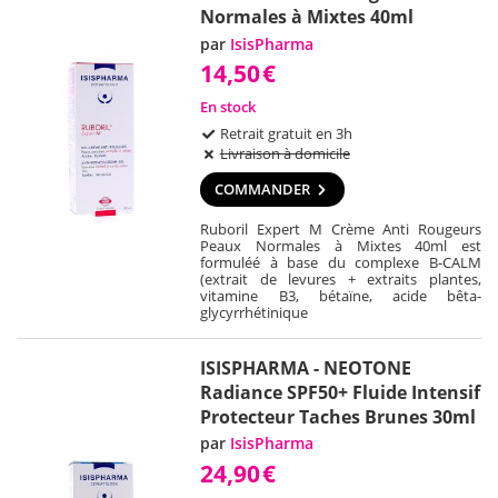
Normales à Mixtes 40ml
par
IsisPharma
14,50
€
En stock
Retrait gratuit en 3h
Livraison à domicile
COMMANDER
Ruboril Expert M Crème Anti Rougeurs
Peaux Normales à Mixtes 40ml est
formuléé à base du complexe B-CALM
(extrait de levures + extraits plantes,
vitamine B3, bétaïne, acide bêta-
glycyrrhétinique
ISISPHARMA - NEOTONE
Radiance SPF50+ Fluide Intensif
Protecteur Taches Brunes 30ml
par
IsisPharma
24,90
€