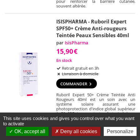
pour renforcer la barrière cutanée,
souvent altérée.
ISISPHARMA - Ruboril Expert
SPF50+ Crème Anti-rougeurs
Teintée Peaux Sensibles 40ml
par
IsisPharma
15,90
€
En stock
Retrait gratuit en 3h
Livraison à domicile
COMMANDER
Ruboril Expert 50+ Crème Teintée Anti
Rougeurs 40ml est un soin avec un
système solaire assurant une
photoprotection d'indice global supérieur
à 50 SPF (sun protector factor), à base
d'extrait de levures, d'extraits plantes, de
This site uses cookies and gives you control over what you want
glycérine, pour retrouver un teint unifié et
to activate
matifié.
OK, accept all
Deny all cookies
Personalize