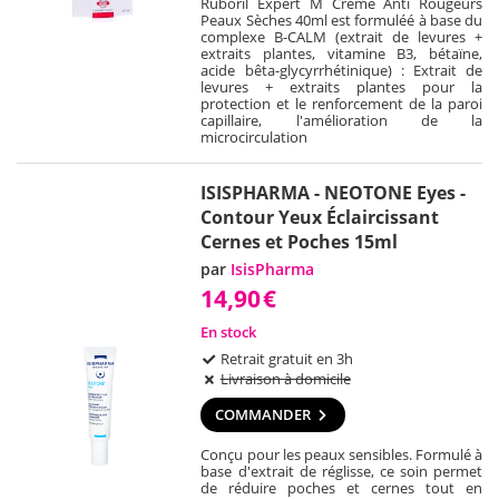
Ruboril Expert M Crème Anti Rougeurs
Peaux Sèches 40ml est formuléé à base du
complexe B-CALM (extrait de levures +
extraits plantes, vitamine B3, bétaïne,
acide bêta-glycyrrhétinique) : Extrait de
levures + extraits plantes pour la
protection et le renforcement de la paroi
capillaire, l'amélioration de la
microcirculation
ISISPHARMA - NEOTONE Eyes -
Contour Yeux Éclaircissant
Cernes et Poches 15ml
par
IsisPharma
14,90
€
En stock
Retrait gratuit en 3h
Livraison à domicile
COMMANDER
Conçu pour les peaux sensibles. Formulé à
base d'extrait de réglisse, ce soin permet
de réduire poches et cernes tout en