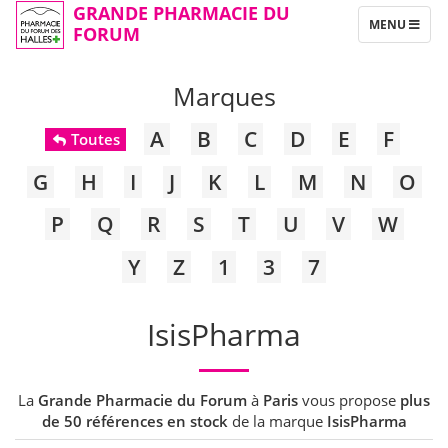
GRANDE PHARMACIE DU
TOGGLE
MENU
FORUM
NAVIGATION
Marques
A
B
C
D
E
F
Toutes
G
H
I
J
K
L
M
N
O
P
Q
R
S
T
U
V
W
Y
Z
1
3
7
IsisPharma
La
Grande Pharmacie du Forum
à
Paris
vous propose
plus
de 50 références en stock
de la marque
IsisPharma