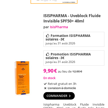
ISISPHARMA - Uveblock Fluide
Invisible SPF50+ 40ml
par
IsisPharma
Formation ISISPHARMA
solaires -3€
jusqu'au 31 août 2026
Promotion ISISPHARMA
solaires -3€
jusqu'au 31 août 2026
9,90
€
au lieu de
12,90
€
En stock
Retrait gratuit en 3h
Livraison à domicile
COMMANDER
Isispharma Uveblock Fluide Invisible
SPF50+ 40ml est un fluide très haute