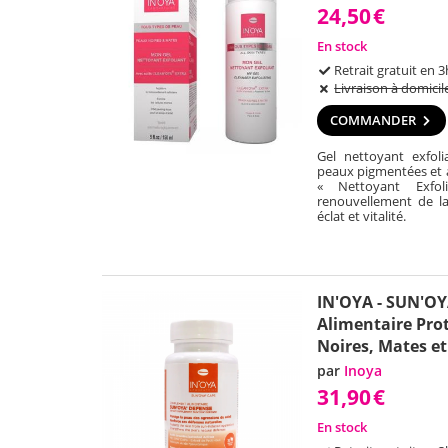
24,50
€
En stock
Retrait gratuit en 3
Livraison à domicil
COMMANDER
Gel nettoyant exfol
peaux pigmentées et 
« Nettoyant Exfo
renouvellement de l
éclat et vitalité.
IN'OYA - SUN'OY
Alimentaire Prot
Noires, Mates et
par
Inoya
31,90
€
En stock