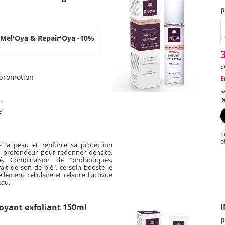
p
el'Oya & Repair'Oya -10%
6
s
 promotion
E
h
e
S
e
e la peau et renforce sa protection
n profondeur pour redonner densité,
té. Combinaison de "probiotiques,
rait de son de blé", ce soin booste le
ement cellulaire et relance l'activité
eau.
toyant exfoliant 150ml
I
p