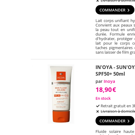
Livraison à domicil
COMMANDER
Lait corps unifiant h
Convient aux peaux se
la peau tout en unifi
durée. Formule enri
d'hydrater, protéger 
lait pour le corps 
taches pigmentaires
sans laisser de film gr
IN'OYA - SUN'OYA
SPF50+ 50ml
par
Inoya
18,90
€
En stock
Retrait gratuit en 3
Livraison à domicil
COMMANDER
Fluide solaire haut