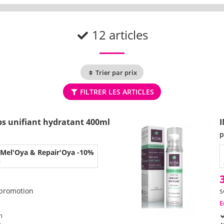
12 articles
Trier par prix
FILTRER LES ARTICLES
ps unifiant hydratant 400ml
I
p
el'Oya & Repair'Oya -10%
6
 promotion
s
E
h