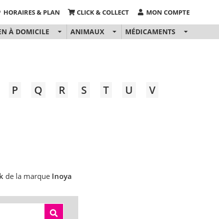
HORAIRES & PLAN
CLICK & COLLECT
MON COMPTE
EN À DOMICILE
ANIMAUX
MÉDICAMENTS
P
Q
R
S
T
U
V
k
de la marque
Inoya