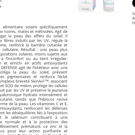
h
e
S
é
t
alimentaire solaire spécifiquement
x noires, mates et métissées. Agit de
éger la peau des effets du soleil. Il
x libres induits par les UV, régule la
ne, renforce la barrière cutanée et
n cellulaire. Résultat : une peau plus
xpositions solaires, moins sujette aux
à l’inconfort ou au teint irrégulier.
et enrichi en actifs antioxydants
DEFENSE agit de l’intérieur avec une
rotège la peau du soleil, prévient
hes pigmentaires et renforce l’éclat
complexe breveté SkinAx²™, associant
 et SOD de melon, protège les cellules
uit par les UV et préserve la jeunesse
hyaluronique hydrate intensément et
cutané, tandis que l’hibiscus ravive
forme de la peau. Les vitamines C et E,
antioxydants, renforcent les défenses
t les déséquilibres liés à l’exposition
 et le sélénium contribuent à une
ée normale et à la protection des
eillissement prématuré. Le zinc et la
us pour leur action purifiante et