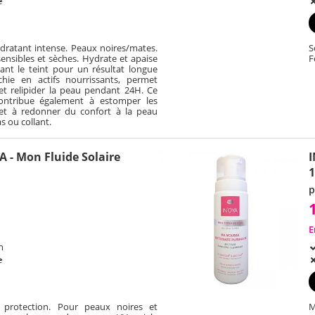
e
ydratant intense. Peaux noires/mates.
S
nsibles et sèches. Hydrate et apaise
F
ant le teint pour un résultat longue
chie en actifs nourrissants, permet
et relipider la peau pendant 24H. Ce
contribue également à estomper les
 et à redonner du confort à la peau
as ou collant.
 - Mon Fluide Solaire
I
p
E
h
e
e protection. Pour peaux noires et
M