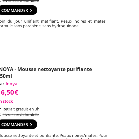
Livraison à domicile
COMMANDER
oin du jour unifiant matifiant. Peaux noires et mates..
ormule sans parabène, sans hydroquinone.
NOYA - Mousse nettoyante purifiante
150ml
ar
Inoya
16,50
€
n stock
Retrait gratuit en 3h
Livraison à domicile
COMMANDER
ousse nettoyante et purifiante. Peaux noires/mates. Pour