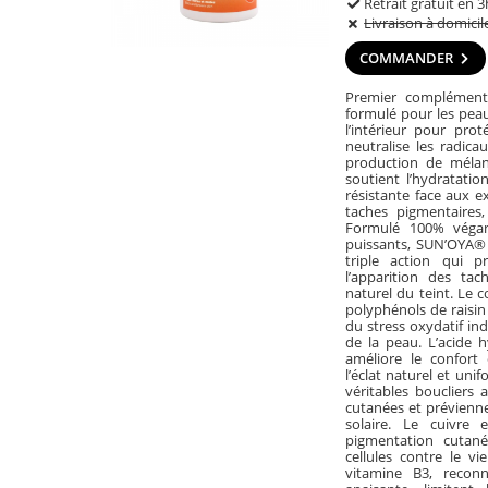
Retrait gratuit en 3
Livraison à domicil
COMMANDER
Premier complément 
formulé pour les peau
l’intérieur pour prot
neutralise les radicau
production de mélani
soutient l’hydratatio
résistante face aux e
taches pigmentaires, 
Formulé 100% végan 
puissants, SUN’OYA® 
triple action qui p
l’apparition des tac
naturel du teint. Le 
polyphénols de raisin
du stress oxydatif ind
de la peau. L’acide 
améliore le confort 
l’éclat naturel et uni
véritables boucliers 
cutanées et préviennen
solaire. Le cuivre
pigmentation cutan
cellules contre le vi
vitamine B3, reconn