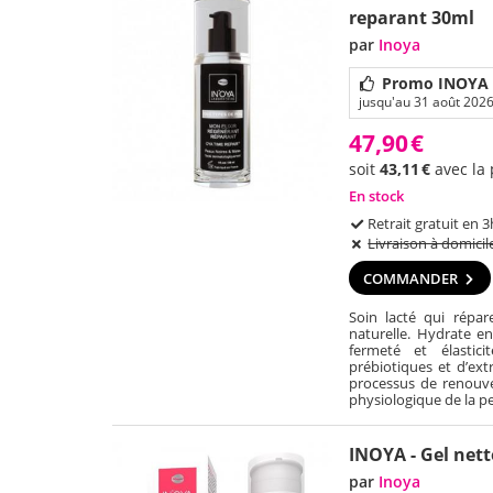
reparant 30ml
par
Inoya
Promo INOYA M
jusqu'au 31 août 202
47,90
€
soit
43,11
€
avec la
En stock
Retrait gratuit en 3
Livraison à domicil
COMMANDER
Soin lacté qui répar
naturelle. Hydrate e
fermeté et élastici
prébiotiques et d’ext
processus de renouvell
physiologique de la p
INOYA - Gel net
par
Inoya