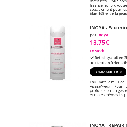
métissées. Pour pré
fragilise et provoqu
spécialement pour les 
blanchâtre sur la peau
INOYA - Eau mice
par
Inoya
13,75
€
En stock
Retrait gratuit en 3
Livraison à domicil
COMMANDER
Eau micellaire. Peau
Visage/yeux. Pour 
profonds en un geste,
et mates mêmes les pl
INOYA - REPAIR 