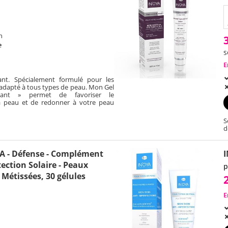
h
e
s
E
iant. Spécialement formulé pour les
adapté à tous types de peau. Mon Gel
liant » permet de favoriser le
a peau et de redonner à votre peau
S
d
A - Défense - Complément
I
ection Solaire - Peaux
p
 Métissées, 30 gélules
E