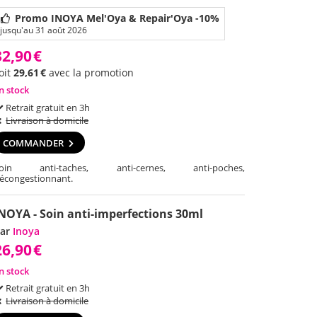
Promo INOYA Mel'Oya & Repair'Oya -10%
jusqu'au 31 août 2026
32,90
€
oit
29,61
€
avec la promotion
n stock
Retrait gratuit en 3h
Livraison à domicile
COMMANDER
oin anti-taches, anti-cernes, anti-poches,
écongestionnant.
NOYA - Soin anti-imperfections 30ml
ar
Inoya
26,90
€
n stock
Retrait gratuit en 3h
Livraison à domicile