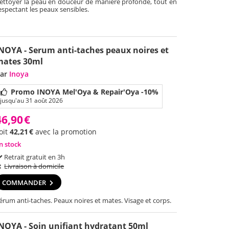
ettoyer la peau en douceur de manière profonde, tout en
espectant les peaux sensibles.
NOYA - Serum anti-taches peaux noires et
mates 30ml
ar
Inoya
Promo INOYA Mel'Oya & Repair'Oya -10%
jusqu'au 31 août 2026
46,90
€
oit
42,21
€
avec la promotion
n stock
Retrait gratuit en 3h
Livraison à domicile
COMMANDER
érum anti-taches. Peaux noires et mates. Visage et corps.
NOYA - Soin unifiant hydratant 50ml