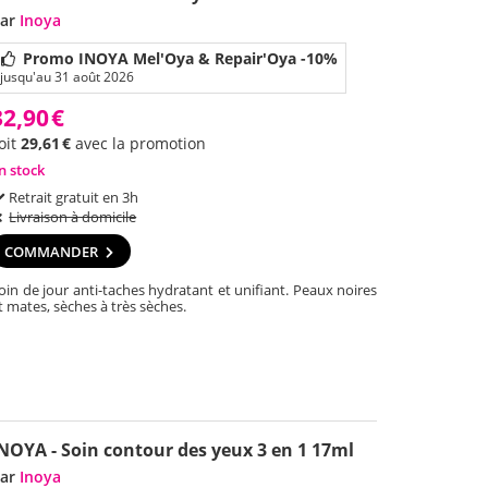
ar
Inoya
Promo INOYA Mel'Oya & Repair'Oya -10%
jusqu'au 31 août 2026
32,90
€
oit
29,61
€
avec la promotion
n stock
Retrait gratuit en 3h
Livraison à domicile
COMMANDER
oin de jour anti-taches hydratant et unifiant. Peaux noires
t mates, sèches à très sèches.
NOYA - Soin contour des yeux 3 en 1 17ml
ar
Inoya