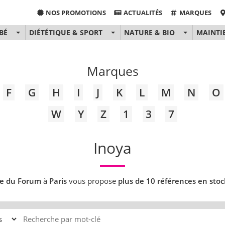
NOS PROMOTIONS
ACTUALITÉS
MARQUES
BÉ
DIÉTÉTIQUE & SPORT
NATURE & BIO
MAINTI
Marques
F
G
H
I
J
K
L
M
N
O
W
Y
Z
1
3
7
Inoya
e du Forum
à
Paris
vous propose
plus de 10 références en stoc