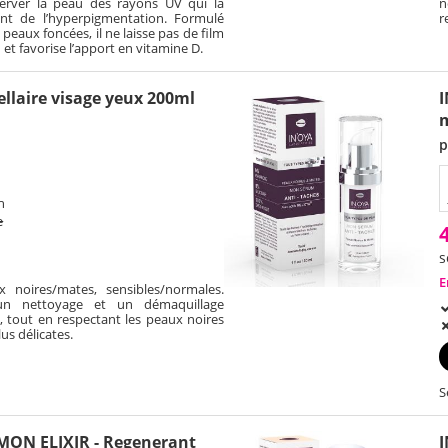
server la peau des rayons UV qui la
n
ent de l’hyperpigmentation. Formulé
r
peaux foncées, il ne laisse pas de film
 et favorise l’apport en vitamine D.
llaire visage yeux 200ml
I
p
h
e
s
E
x noires/mates, sensibles/normales.
un nettoyage et un démaquillage
 tout en respectant les peaux noires
us délicates.
S
MON ELIXIR - Regenerant
I