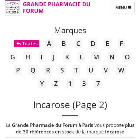
GRANDE PHARMACIE DU
TOGGLE
MENU
FORUM
NAVIGATION
Marques
A
B
C
D
E
F
Toutes
G
H
I
J
K
L
M
N
O
P
Q
R
S
T
U
V
W
Y
Z
1
3
7
Incarose (Page 2)
La
Grande Pharmacie du Forum
à
Paris
vous propose
plus
de 30 références en stock
de la marque
Incarose