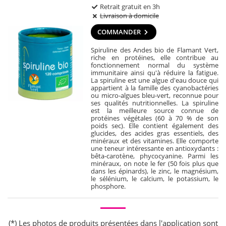
Retrait gratuit en 3h
Livraison à domicile
COMMANDER
Spiruline des Andes bio de Flamant Vert,
riche en protéines, elle contribue au
fonctionnement normal du système
immunitaire ainsi qu'à réduire la fatigue.
La spiruline est une algue d'eau douce qui
appartient à la famille des cyanobactéries
ou micro-algues bleu-vert, reconnue pour
ses qualités nutritionnelles. La spiruline
est la meilleure source connue de
protéines végétales (60 à 70 % de son
poids sec). Elle contient également des
glucides, des acides gras essentiels, des
minéraux et des vitamines. Elle comporte
une teneur intéressante en antioxydants :
bêta-carotène, phycocyanine. Parmi les
minéraux, on note le fer (50 fois plus que
dans les épinards), le zinc, le magnésium,
le sélénium, le calcium, le potassium, le
phosphore.
(*) Les photos de produits présentées dans l'application sont