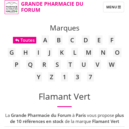
GRANDE PHARMACIE DU
TOGGLE
MENU
FORUM
NAVIGATION
Marques
A
B
C
D
E
F
Toutes
G
H
I
J
K
L
M
N
O
P
Q
R
S
T
U
V
W
Y
Z
1
3
7
Flamant Vert
La
Grande Pharmacie du Forum
à
Paris
vous propose
plus
de 10 références en stock
de la marque
Flamant Vert