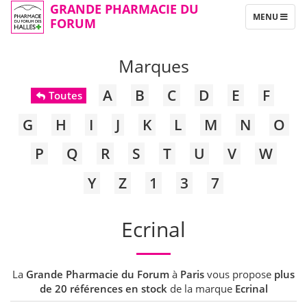
GRANDE PHARMACIE DU
TOGGLE
MENU
FORUM
NAVIGATION
Marques
A
B
C
D
E
F
Toutes
G
H
I
J
K
L
M
N
O
P
Q
R
S
T
U
V
W
Y
Z
1
3
7
Ecrinal
La
Grande Pharmacie du Forum
à
Paris
vous propose
plus
de 20 références en stock
de la marque
Ecrinal