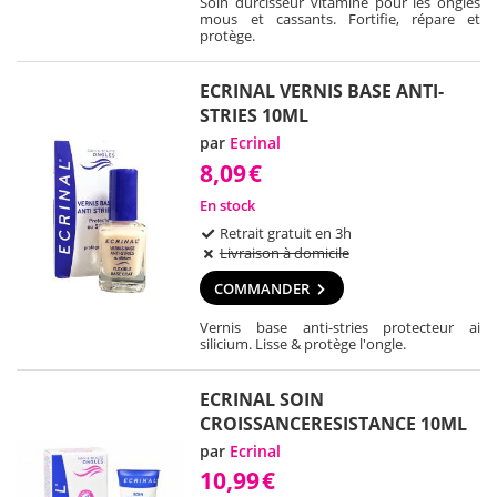
Soin durcisseur vitaminé pour les ongles
mous et cassants. Fortifie, répare et
protège.
ECRINAL VERNIS BASE ANTI-
STRIES 10ML
par
Ecrinal
8,09
€
En stock
Retrait gratuit en 3h
Livraison à domicile
COMMANDER
Vernis base anti-stries protecteur ai
silicium. Lisse & protège l'ongle.
ECRINAL SOIN
CROISSANCERESISTANCE 10ML
par
Ecrinal
10,99
€