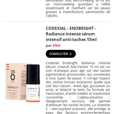
Rénovateur Nuit Micro-Peeling 30 ml est
un micro-peeling quotidien à l'effet
assainissant et matifiant sur les peaux
grasses à imperfections persistantes de
l'adulte.
CODEXIAL - ENOBRIGHT -
Radiance intense sérum
intensif anti-taches 15ml
par
ENO
CONSULTER
Codexial Enobright Radiance Intense
Sérum Intensif Anti-Taches 15 ml est un
soin d'attaque pour agir sur des taches
pigmentaires prononcées, qui conviendra
à tous types de peaux. Il corrige l'aspect
des taches brunes existantes quelle que
soit leur nature : soleil, âge, grossesse ou
acné, et éclaircit le teint. Sa formule est
l'association d'actifs inédite et hautement
concentrée : L'alpha-arbutine :
dépigmentant reconnu, elle permet
d'atténuer les taches brunes. La vitamine
C : anti-oxydant puissant, elle protège la
peau des facteurs environnementaux