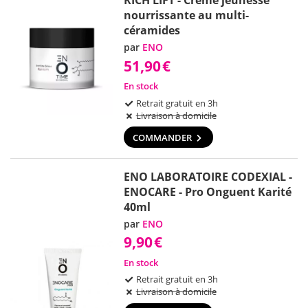
RICH LIFT - Crème jeunesse
nourrissante au multi-
céramides
par
ENO
51,90
€
En stock
Retrait gratuit en 3h
Livraison à domicile
COMMANDER
ENO LABORATOIRE CODEXIAL -
ENOCARE - Pro Onguent Karité
40ml
par
ENO
9,90
€
En stock
Retrait gratuit en 3h
Livraison à domicile