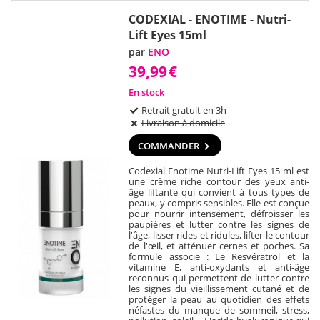
CODEXIAL - ENOTIME - Nutri-
Lift Eyes 15ml
par
ENO
39,99
€
En stock
Retrait gratuit en 3h
Livraison à domicile
COMMANDER
Codexial Enotime Nutri-Lift Eyes 15 ml est
une crème riche contour des yeux anti-
âge liftante qui convient à tous types de
peaux, y compris sensibles. Elle est conçue
pour nourrir intensément, défroisser les
paupières et lutter contre les signes de
l'âge, lisser rides et ridules, lifter le contour
de l'œil, et atténuer cernes et poches. Sa
formule associe : Le Resvératrol et la
vitamine E, anti-oxydants et anti-âge
reconnus qui permettent de lutter contre
les signes du vieillissement cutané et de
protéger la peau au quotidien des effets
néfastes du manque de sommeil, stress,