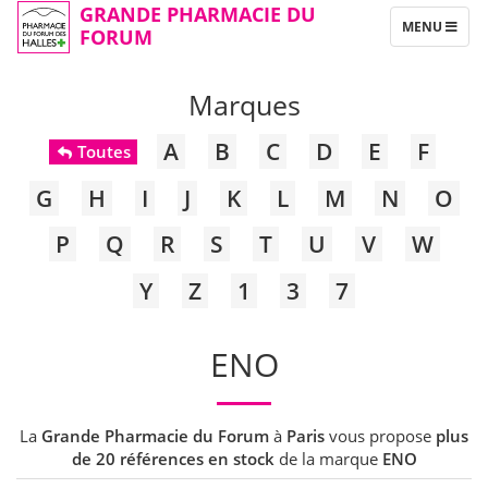
GRANDE PHARMACIE DU
TOGGLE
MENU
FORUM
NAVIGATION
Marques
A
B
C
D
E
F
Toutes
G
H
I
J
K
L
M
N
O
P
Q
R
S
T
U
V
W
Y
Z
1
3
7
ENO
La
Grande Pharmacie du Forum
à
Paris
vous propose
plus
de 20 références en stock
de la marque
ENO