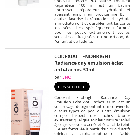
Codexial Enocare Pro Baume Émollient
Réparateur 100 ml est un baume
nourrissant réparateur, hydratant et
apaisant enrichi en provitamine B5. Il
apaise, favorise la réparation et hydrate
immédiatement et durablement les zones
localisées. Il est spécifiquement formulé
pour les peaux extrêmement sèches,
sensibles et fragilisées du nourrisson, de
l'enfant et de l'adulte.
CODEXIAL - ENOBRIGHT -
Radiance day émulsion éclat
anti-taches 30ml
par
ENO
CONSULTER
Codexial Enobright Radiance Day
Émulsion Éclat Anti-Taches 30 ml est un
soin visage dépigmentant qui conviendra
à tous types de peaux. Cette émulsion
corrige l'aspect des taches brunes
existantes quel que soit leur nature : soleil,
âge, grossesse ou acné, et éclaircit le teint.
Elle est formulée à partir d'un trio d'actifs
original : L'alpha-arbutine et l'acide