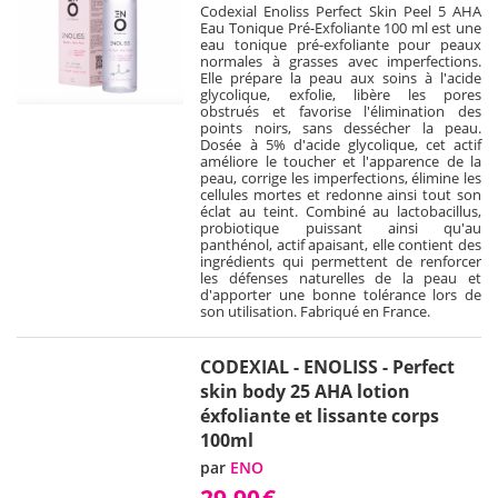
Codexial Enoliss Perfect Skin Peel 5 AHA
Eau Tonique Pré-Exfoliante 100 ml est une
eau tonique pré-exfoliante pour peaux
normales à grasses avec imperfections.
Elle prépare la peau aux soins à l'acide
glycolique, exfolie, libère les pores
obstrués et favorise l'élimination des
points noirs, sans dessécher la peau.
Dosée à 5% d'acide glycolique, cet actif
améliore le toucher et l'apparence de la
peau, corrige les imperfections, élimine les
cellules mortes et redonne ainsi tout son
éclat au teint. Combiné au lactobacillus,
probiotique puissant ainsi qu'au
panthénol, actif apaisant, elle contient des
ingrédients qui permettent de renforcer
les défenses naturelles de la peau et
d'apporter une bonne tolérance lors de
son utilisation. Fabriqué en France.
CODEXIAL - ENOLISS - Perfect
skin body 25 AHA lotion
éxfoliante et lissante corps
100ml
par
ENO
29,90
€