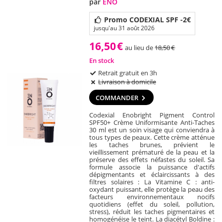
par
ENO
Promo CODEXIAL SPF -2€
jusqu'au 31 août 2026
16,50
€
au lieu de
18,50
€
En stock
Retrait gratuit en 3h
Livraison à domicile
COMMANDER
Codexial Enobright Pigment Control
SPF50+ Crème Uniformisante Anti-Taches
30 ml est un soin visage qui conviendra à
tous types de peaux. Cette crème atténue
les taches brunes, prévient le
vieillissement prématuré de la peau et la
préserve des effets néfastes du soleil. Sa
formule associe la puissance d'actifs
dépigmentants et éclaircissants à des
filtres solaires : La Vitamine C : anti-
oxydant puissant, elle protège la peau des
facteurs environnementaux nocifs
quotidiens (effet du soleil, pollution,
stress), réduit les taches pigmentaires et
homogénéise le teint. La diacétyl Boldine :