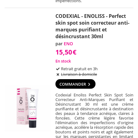
imperfections.
CODEXIAL - ENOLISS - Perfect
skin spot soin correcteur anti-
marques purifiant et
désincrustant 30ml
par
ENO
15,50
€
En stock
Retrait gratuit en 3h
Livraison à domicile
COMMANDER
Codexial Enoliss Perfect Skin Spot Soin
Correcteur Anti-Marques Purifiant et
Désincrustant 30 ml est une crème
purifiante et désincrustante à destination
des peaux à tendance acnéique, claires à
foncées. Cette crème légère favorise
l'élimination des imperfections d'origine
acnéique, accélère la résorption rapide des
boutons et points noirs et agit également
sur les marques persistantes en limitant