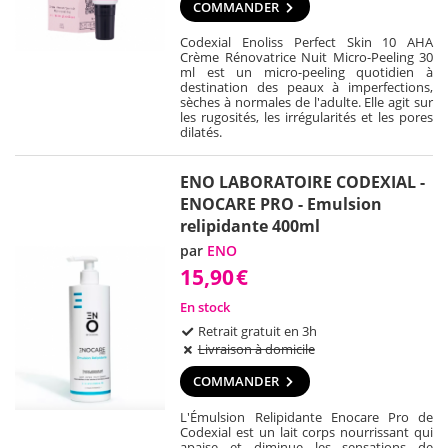
COMMANDER
Codexial Enoliss Perfect Skin 10 AHA
Crème Rénovatrice Nuit Micro-Peeling 30
ml est un micro-peeling quotidien à
destination des peaux à imperfections,
sèches à normales de l'adulte. Elle agit sur
les rugosités, les irrégularités et les pores
dilatés.
ENO LABORATOIRE CODEXIAL -
ENOCARE PRO - Emulsion
relipidante 400ml
par
ENO
15,90
€
En stock
Retrait gratuit en 3h
Livraison à domicile
COMMANDER
L'Émulsion Relipidante Enocare Pro de
Codexial est un lait corps nourrissant qui
apaise et diminue les sensations de