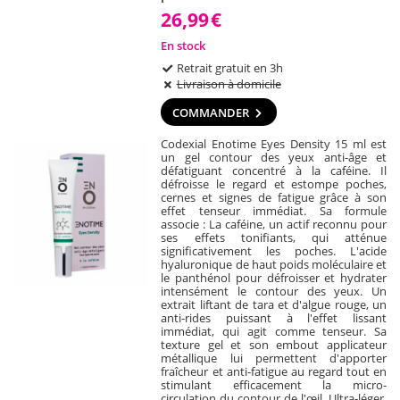
26,99
€
En stock
Retrait gratuit en 3h
Livraison à domicile
COMMANDER
Codexial Enotime Eyes Density 15 ml est
un gel contour des yeux anti-âge et
défatiguant concentré à la caféine. Il
défroisse le regard et estompe poches,
cernes et signes de fatigue grâce à son
effet tenseur immédiat. Sa formule
associe : La caféine, un actif reconnu pour
ses effets tonifiants, qui atténue
significativement les poches. L'acide
hyaluronique de haut poids moléculaire et
le panthénol pour défroisser et hydrater
intensément le contour des yeux. Un
extrait liftant de tara et d'algue rouge, un
anti-rides puissant à l'effet lissant
immédiat, qui agit comme tenseur. Sa
texture gel et son embout applicateur
métallique lui permettent d'apporter
fraîcheur et anti-fatigue au regard tout en
stimulant efficacement la micro-
circulation du contour de l'œil. Ultra-léger,