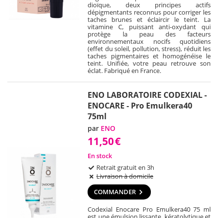
dioïque, deux principes actifs
dépigmentants reconnus pour corriger les
taches brunes et éclaircir le teint. La
vitamine C, puissant anti-oxydant qui
protège la peau des facteurs
environnementaux nocifs quotidiens
(effet du soleil, pollution, stress), réduit les
taches pigmentaires et homogénéise le
teint. Unifiée, votre peau retrouve son
éclat. Fabriqué en France.
ENO LABORATOIRE CODEXIAL -
ENOCARE - Pro Emulkera40
75ml
par
ENO
11,50
€
En stock
Retrait gratuit en 3h
Livraison à domicile
COMMANDER
Codexial Enocare Pro Emulkera40 75 ml
est une émulsion lissante, kératolytique et