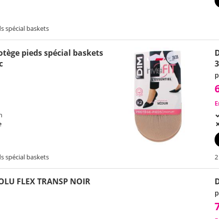
s spécial baskets
rotège pieds spécial baskets
D
c
3
p
E
h
e
s spécial baskets
2
OLU FLEX TRANSP NOIR
p