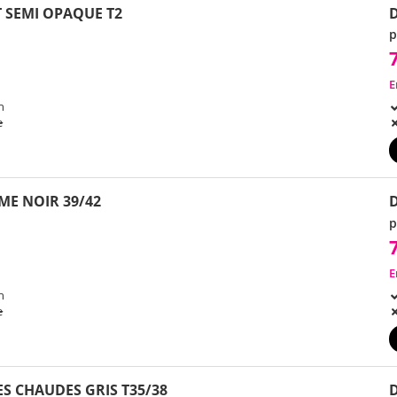
T SEMI OPAQUE T2
p
E
h
e
ME NOIR 39/42
D
p
E
h
e
S CHAUDES GRIS T35/38
D