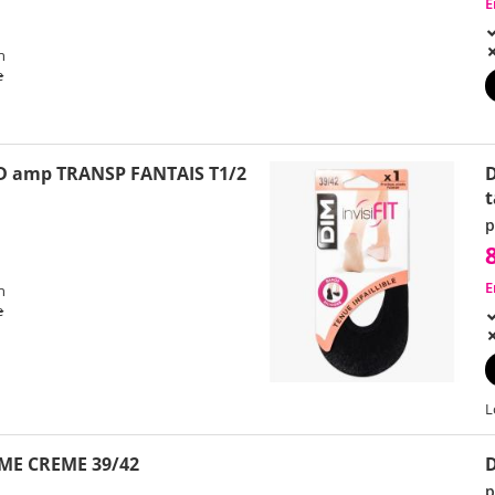
E
h
e
 amp TRANSP FANTAIS T1/2
D
t
p
E
h
e
L
ME CREME 39/42
p