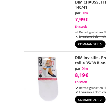
DIM CHAUSSETT
T40/41
par
Dim
7,99
€
En stock
Retrait gratuit en 3
Livraison à domicil
COMMANDER
DIM Invisifit - P
taille 35/38 Blan
par
Dim
8,19
€
En stock
Retrait gratuit en 3
Livraison à domicil
COMMANDER