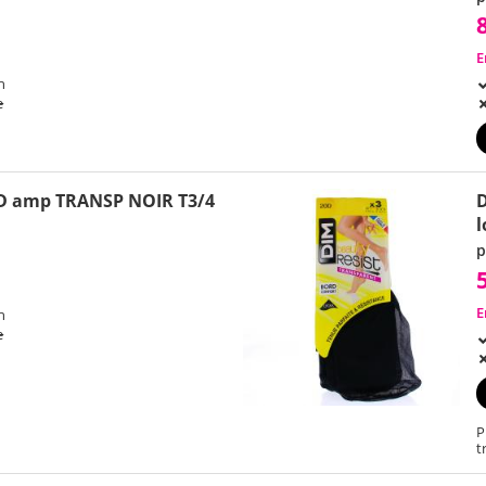
E
h
e
D amp TRANSP NOIR T3/4
D
l
p
E
h
e
P
t