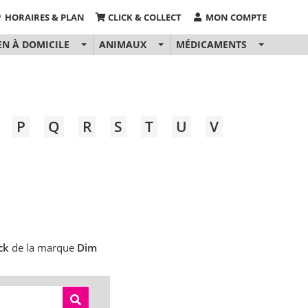
HORAIRES & PLAN
CLICK & COLLECT
MON COMPTE
EN À DOMICILE
ANIMAUX
MÉDICAMENTS
P
Q
R
S
T
U
V
ck
de la marque
Dim