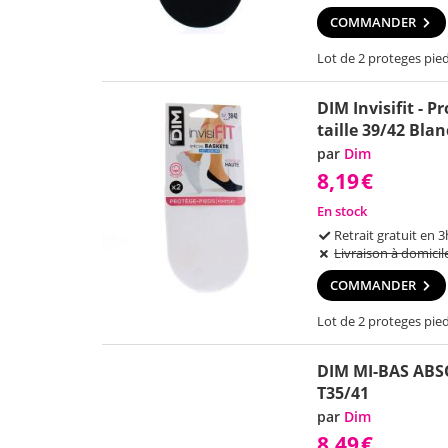
COMMANDER
Lot de 2 proteges pied
DIM Invisifit - P
taille 39/42 Blan
par
Dim
8,19
€
En stock
Retrait gratuit en 3
Livraison à domicil
COMMANDER
Lot de 2 proteges pied
DIM MI-BAS ABS
T35/41
par
Dim
8,49
€