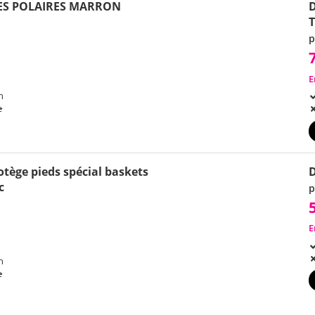
ES POLAIRES MARRON
T
p
E
h
e
rotège pieds spécial baskets
c
p
E
h
e