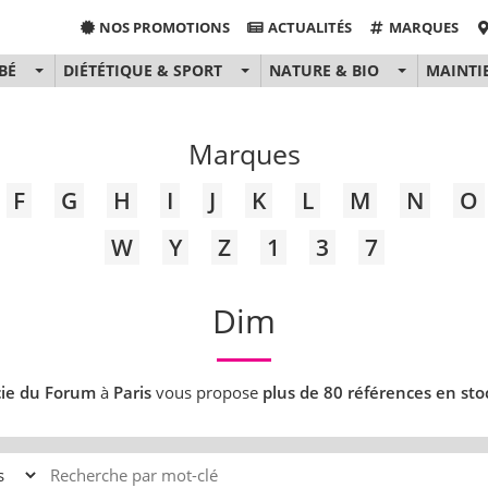
NOS PROMOTIONS
ACTUALITÉS
MARQUES
BÉ
DIÉTÉTIQUE & SPORT
NATURE & BIO
MAINTI
Marques
F
G
H
I
J
K
L
M
N
O
W
Y
Z
1
3
7
Dim
ie du Forum
à
Paris
vous propose
plus de 80 références en sto