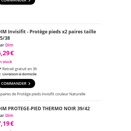
COMMANDER
IM Invisifit - Protège pieds x2 paires taille
5/38
ar
Dim
6,29
€
n stock
Retrait gratuit en 3h
Livraison à domicile
COMMANDER
 paires de Protège pieds invisifit couleur Naturelle
DIM PROTEGE-PIED THERMO NOIR 39/42
ar
Dim
7,19
€