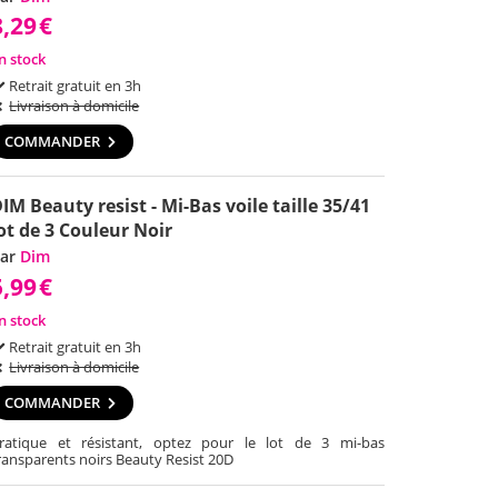
8,29
€
n stock
Retrait gratuit en 3h
Livraison à domicile
COMMANDER
IM Beauty resist - Mi-Bas voile taille 35/41
ot de 3 Couleur Noir
ar
Dim
5,99
€
n stock
Retrait gratuit en 3h
Livraison à domicile
COMMANDER
ratique et résistant, optez pour le lot de 3 mi-bas
ransparents noirs Beauty Resist 20D