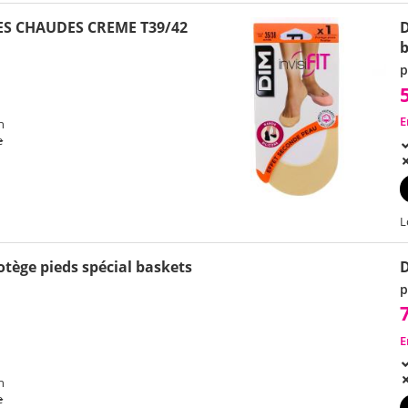
ES CHAUDES CREME T39/42
D
b
p
E
h
e
L
rotège pieds spécial baskets
p
E
h
e