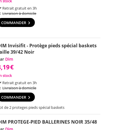
n stock
Retrait gratuit en 3h
Livraison à domicile
COMMANDER
IM Invisifit - Protège pieds spécial baskets
aille 39/42 Noir
ar
Dim
8,19
€
n stock
Retrait gratuit en 3h
Livraison à domicile
COMMANDER
ot de 2 proteges pieds spécial baskets
DIM PROTEGE-PIED BALLERINES NOIR 35/48
ar
Dim