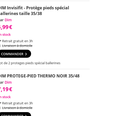
IM Invisifit - Protège pieds spécial
allerines taille 35/38
ar
Dim
5,99
€
n stock
Retrait gratuit en 3h
Livraison à domicile
COMMANDER
ot de 2 proteges pieds spécial ballerines
DIM PROTEGE-PIED THERMO NOIR 35/48
ar
Dim
7,19
€
n stock
Retrait gratuit en 3h
Livraison à domicile