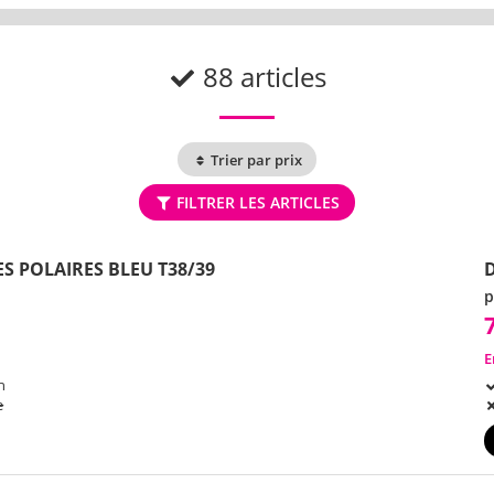
88 articles
Trier par prix
FILTRER LES ARTICLES
S POLAIRES BLEU T38/39
p
E
h
e