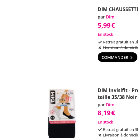
DIM CHAUSSETT
par
Dim
5,99
€
En stock
Retrait gratuit en 3
Livraison à domicil
COMMANDER
DIM Invisifit - P
taille 35/38 Noir
par
Dim
8,19
€
En stock
Retrait gratuit en 3
Livraison à domicil