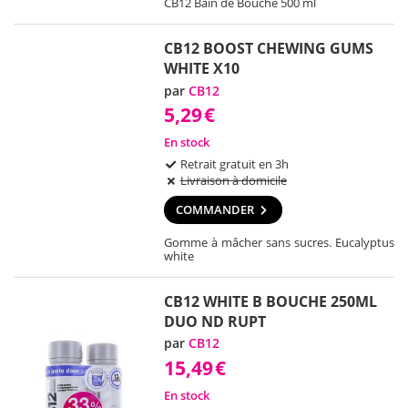
CB12 Bain de Bouche 500 ml
CB12 BOOST CHEWING GUMS
WHITE X10
par
CB12
5,29
€
En stock
Retrait gratuit en 3h
Livraison à domicile
COMMANDER
Gomme à mâcher sans sucres. Eucalyptus
white
CB12 WHITE B BOUCHE 250ML
DUO ND RUPT
par
CB12
15,49
€
En stock