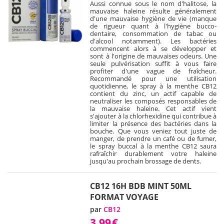
Aussi connue sous le nom d'halitose, la
mauvaise haleine résulte généralement
d'une mauvaise hygiène de vie (manque
de rigueur quant à l'hygiène bucco-
dentaire, consommation de tabac ou
d'alcool notamment). Les bactéries
commencent alors à se développer et
sont à l'origine de mauvaises odeurs. Une
seule pulvérisation suffit à vous faire
profiter d'une vague de fraîcheur.
Recommandé pour une utilisation
quotidienne, le spray à la menthe CB12
contient du zinc, un actif capable de
neutraliser les composés responsables de
la mauvaise haleine. Cet actif vient
s'ajouter à la chlorhexidine qui contribue à
limiter la présence des bactéries dans la
bouche. Que vous veniez tout juste de
manger, de prendre un café ou de fumer,
le spray buccal à la menthe CB12 saura
rafraîchir durablement votre haleine
jusqu'au prochain brossage de dents.
CB12 16H BDB MINT 50ML
FORMAT VOYAGE
par
CB12
3,99
€