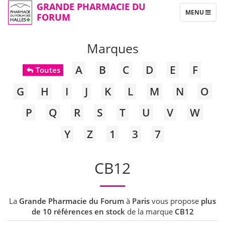
GRANDE PHARMACIE DU
TOGGLE
MENU
FORUM
NAVIGATION
Marques
A
B
C
D
E
F
Toutes
G
H
I
J
K
L
M
N
O
P
Q
R
S
T
U
V
W
Y
Z
1
3
7
CB12
La
Grande Pharmacie du Forum
à
Paris
vous propose
plus
de 10 références en stock
de la marque
CB12