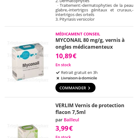
2. Dermatophyties
· Traitement:
-dermatophyties de la peau
glabre,
-intertrigos génitaux et cruraux,
-
intertrigos des orteils
3. Pityriasis versicolor
MÉDICAMENT CONSEIL
MYCONAIL 80 mg/g, vernis à
ongles médicamenteux
10,89
€
En stock
Retrait gratuit en 3h
Livraison à domicile
COMMANDER
VERLIM Vernis de protection
flacon 7,5ml
par
Bailleul
3,99
€
En stock