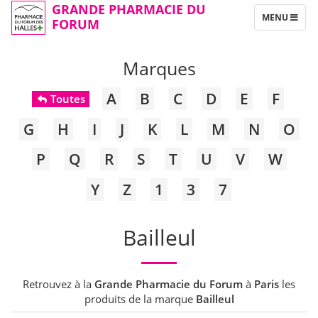
GRANDE PHARMACIE DU
TOGGLE
MENU
FORUM
NAVIGATION
Marques
A
B
C
D
E
F
Toutes
G
H
I
J
K
L
M
N
O
P
Q
R
S
T
U
V
W
Y
Z
1
3
7
Bailleul
Retrouvez à la
Grande Pharmacie du Forum
à
Paris
les
produits de la marque
Bailleul