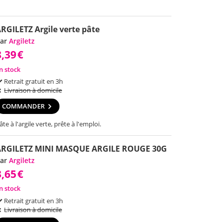
RGILETZ Argile verte pâte
ar
Argiletz
8,39
€
n stock
Retrait gratuit en 3h
Livraison à domicile
COMMANDER
âte à l'argile verte, prête à l'emploi.
ARGILETZ MINI MASQUE ARGILE ROUGE 30G
ar
Argiletz
3,65
€
n stock
Retrait gratuit en 3h
Livraison à domicile