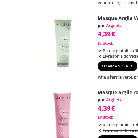
Poudre d'argile blanch
Masque Argile Ve
par
Argiletz
4,39
€
En stock
Retrait gratuit en 3
Livraison à domicil
COMMANDER
Pâte à l'argile verte, p
Masque argile ro
par
Argiletz
4,39
€
En stock
Retrait gratuit en 3
Livraison à domicil