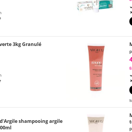
h
e
 verte 3kg Granulé
M
p
E
h
e
M
M
d'Argile shampooing argile
t
200ml
p