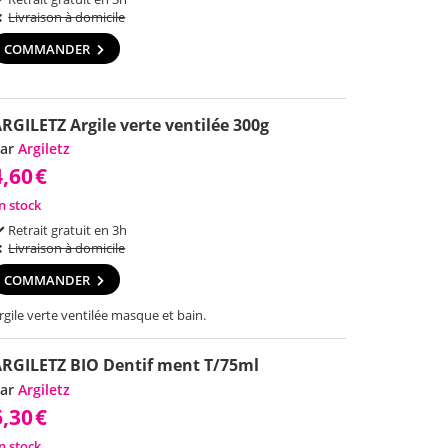
Livraison à domicile
COMMANDER
RGILETZ Argile verte ventilée 300g
ar
Argiletz
4,60
€
n stock
Retrait gratuit en 3h
Livraison à domicile
COMMANDER
rgile verte ventilée masque et bain.
RGILETZ BIO Dentif ment T/75ml
ar
Argiletz
6,30
€
n stock