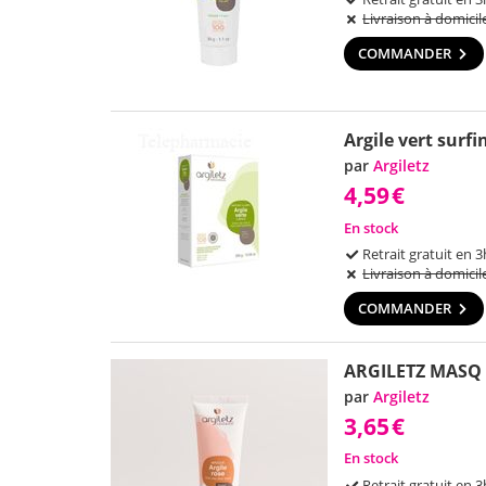
Livraison à domicil
COMMANDER
Argile vert surfi
par
Argiletz
4,59
€
En stock
Retrait gratuit en 3
Livraison à domicil
COMMANDER
ARGILETZ MASQ 
par
Argiletz
3,65
€
En stock
Retrait gratuit en 3