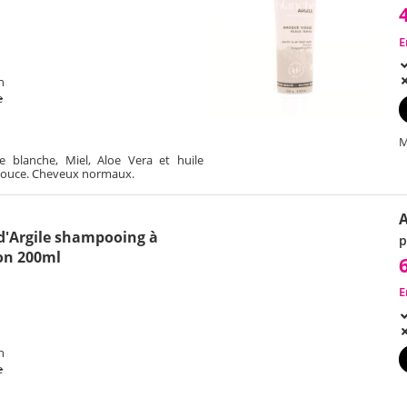
E
h
e
M
e blanche, Miel, Aloe Vera et huile
 douce. Cheveux normaux.
'Argile shampooing à
p
con 200ml
E
h
e