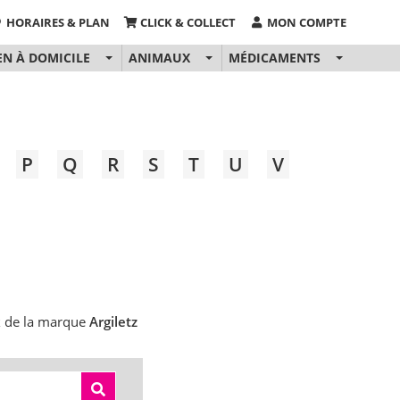
HORAIRES & PLAN
CLICK & COLLECT
MON COMPTE
EN À DOMICILE
ANIMAUX
MÉDICAMENTS
P
Q
R
S
T
U
V
k
de la marque
Argiletz