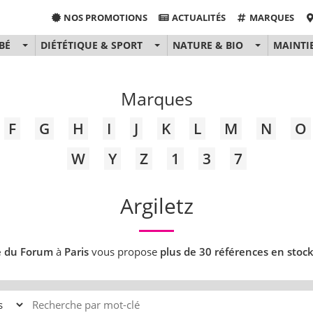
NOS PROMOTIONS
ACTUALITÉS
MARQUES
BÉ
DIÉTÉTIQUE & SPORT
NATURE & BIO
MAINTI
Marques
F
G
H
I
J
K
L
M
N
O
W
Y
Z
1
3
7
Argiletz
e du Forum
à
Paris
vous propose
plus de 30 références en stoc