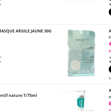
e
MASQUE ARGILE JAUNE 30G
A
p
E
h
e
A
A
ntif nature T/75ml
p
E