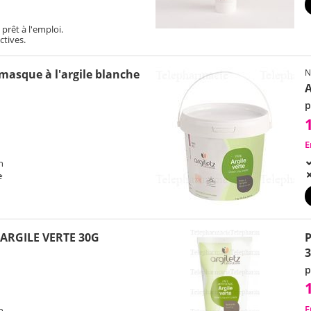
 prêt à l'emploi.
ctives.
masque à l'argile blanche
N
A
p
E
h
e
ARGILE VERTE 30G
P
3
p
E
h