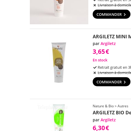
Livraison à domicil
COMMANDER
ARGILETZ MINI 
par
Argiletz
3,65
€
En stock
Retrait gratuit en 3
Livraison à domicil
COMMANDER
Nature & Bio > Autres
ARGILETZ BIO De
par
Argiletz
6,30
€