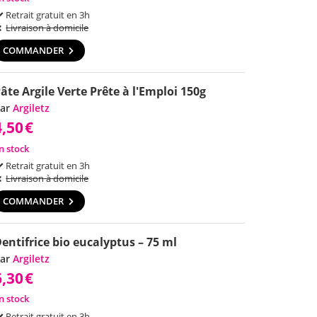
Retrait gratuit en 3h
Livraison à domicile
COMMANDER
âte Argile Verte Prête à l'Emploi 150g
ar
Argiletz
4,50
€
n stock
Retrait gratuit en 3h
Livraison à domicile
COMMANDER
entifrice bio eucalyptus – 75 ml
ar
Argiletz
6,30
€
n stock
Retrait gratuit en 3h