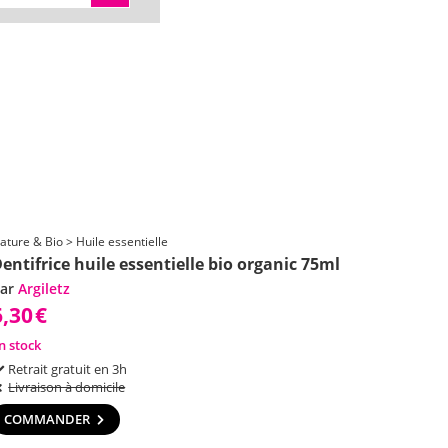
ature & Bio > Huile essentielle
entifrice huile essentielle bio organic 75ml
ar
Argiletz
6,30
€
n stock
Retrait gratuit en 3h
Livraison à domicile
COMMANDER