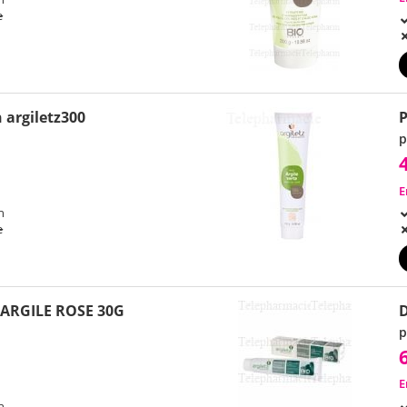
e
n argiletz300
P
p
E
h
e
ARGILE ROSE 30G
D
p
E
h