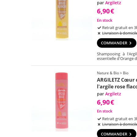
par
Argiletz
6,90
€
En stock
Retrait gratuit en 3
Livraison à domicil
COMMANDER
Shampooing à l'Argil
essentielle d'Orange
Nature & Bio > Bio
ARGILETZ Cœur d
l'argile rose fla
par
Argiletz
6,90
€
En stock
Retrait gratuit en 3
Livraison à domicil
COMMANDER