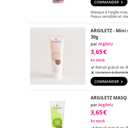
COMMANDER
Masque à l'argile rose,
Peaux sensibles et réa
ARGILETZ - Mini 
30g
par
Argiletz
3,65
€
En stock
Retrait gratuit en 3
Livraison à domicil
COMMANDER
ARGILETZ MASQ 
par
Argiletz
3,65
€
En stock
Retrait gratuit en 3