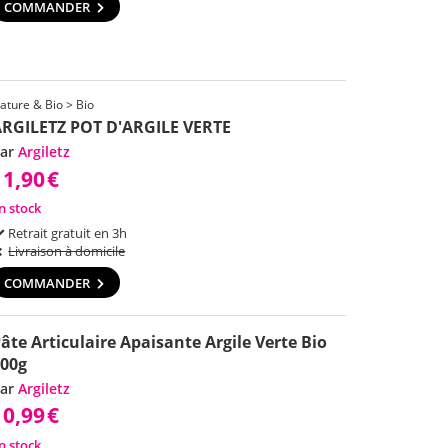
COMMANDER
ature & Bio > Bio
RGILETZ POT D'ARGILE VERTE
ar
Argiletz
11,90
€
n stock
Retrait gratuit en 3h
Livraison à domicile
COMMANDER
âte Articulaire Apaisante Argile Verte Bio
00g
ar
Argiletz
10,99
€
n stock