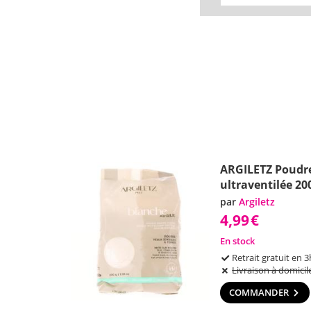
ARGILETZ Poudre
ultraventilée 20
par
Argiletz
4,99
€
En stock
Retrait gratuit en 3
Livraison à domicil
COMMANDER