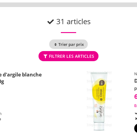
31 articles
Trier par prix
FILTRER LES ARTICLES
 d'argile blanche
N
D
0g
p
E
h
e