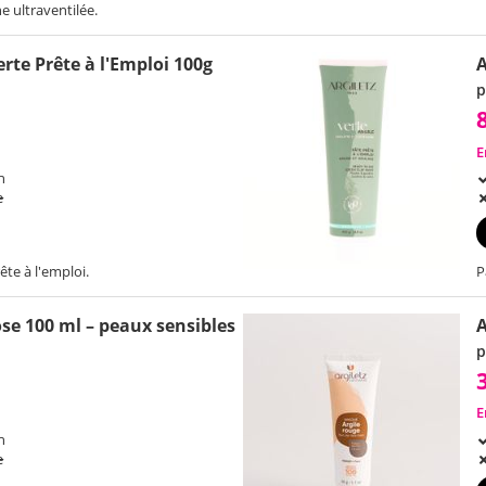
e ultraventilée.
rte Prête à l'Emploi 100g
A
p
E
h
e
rête à l'emploi.
P
se 100 ml – peaux sensibles
p
E
h
e