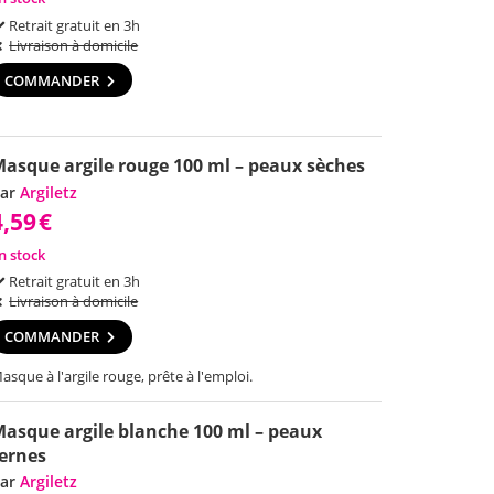
Retrait gratuit en 3h
Livraison à domicile
COMMANDER
asque argile rouge 100 ml – peaux sèches
ar
Argiletz
4,59
€
n stock
Retrait gratuit en 3h
Livraison à domicile
COMMANDER
asque à l'argile rouge, prête à l'emploi.
asque argile blanche 100 ml – peaux
ernes
ar
Argiletz