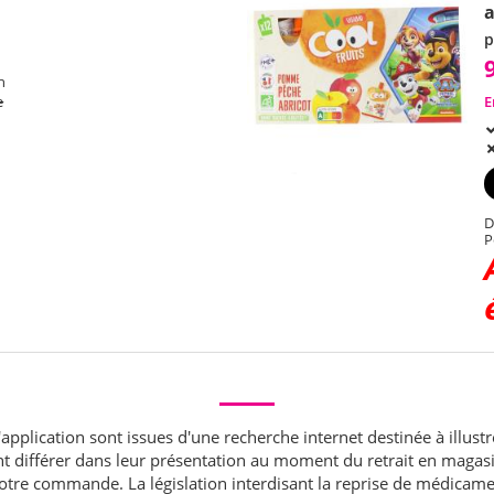
a
p
h
E
e
D
P
application sont issues d'une recherche internet destinée à illustr
ont différer dans leur présentation au moment du retrait en maga
 votre commande. La législation interdisant la reprise de médic