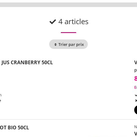
4 articles
Trier par prix
R JUS CRANBERRY 50CL
V
p
E
h
e
OT BIO 50CL
N