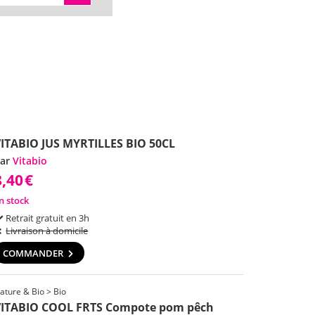
ITABIO JUS MYRTILLES BIO 50CL
ar
Vitabio
8,40
€
n stock
Retrait gratuit en 3h
Livraison à domicile
COMMANDER
ature & Bio > Bio
VITABIO COOL FRTS Compote pom pêch