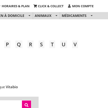
HORAIRES & PLAN
CLICK & COLLECT
MON COMPTE
EN À DOMICILE
ANIMAUX
MÉDICAMENTS
P
Q
R
S
T
U
V
rque
Vitabio