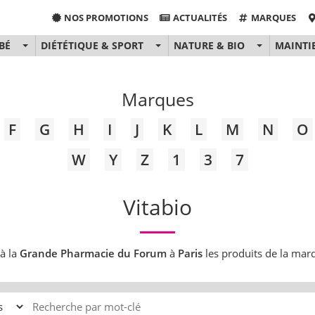
NOS PROMOTIONS
ACTUALITÉS
MARQUES
BÉ
DIÉTÉTIQUE & SPORT
NATURE & BIO
MAINTI
Marques
F
G
H
I
J
K
L
M
N
O
W
Y
Z
1
3
7
Vitabio
à la
Grande Pharmacie du Forum
à
Paris
les produits de la ma