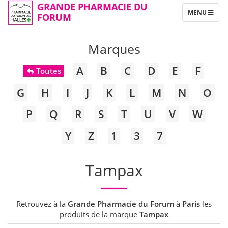
GRANDE PHARMACIE DU
TOGGLE
MENU
FORUM
NAVIGATION
Marques
A
B
C
D
E
F
Toutes
G
H
I
J
K
L
M
N
O
P
Q
R
S
T
U
V
W
Y
Z
1
3
7
Tampax
Retrouvez à la
Grande Pharmacie du Forum
à
Paris
les
produits de la marque
Tampax