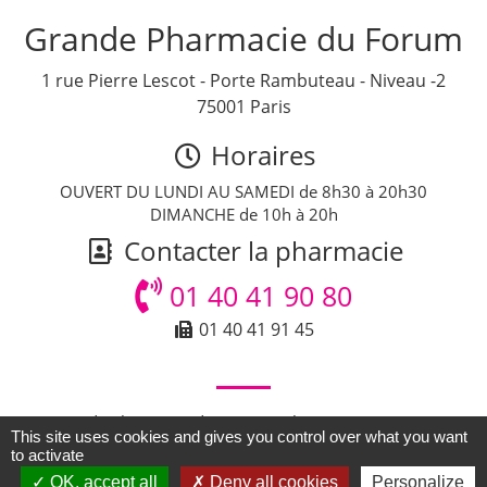
Grande Pharmacie du Forum
1 rue Pierre Lescot - Porte Rambuteau - Niveau -2
75001 Paris
Horaires
OUVERT DU LUNDI AU SAMEDI de 8h30 à 20h30
DIMANCHE de 10h à 20h
Contacter la pharmacie
01 40 41 90 80
01 40 41 91 45
© Grande Pharmacie du Forum - Pharmacie Paris - Tous
This site uses cookies and gives you control over what you want
droits réservés -
Accueil
-
Mentions légales
to activate
Grande Pharmacie du Forum à Paris (75) - Ile-de-France
OK, accept all
Deny all cookies
Personalize