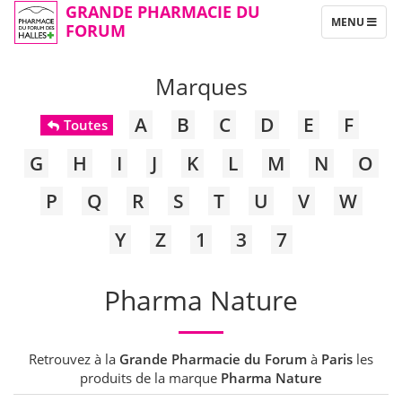
GRANDE PHARMACIE DU
TOGGLE
MENU
FORUM
NAVIGATION
Marques
A
B
C
D
E
F
Toutes
G
H
I
J
K
L
M
N
O
P
Q
R
S
T
U
V
W
Y
Z
1
3
7
Pharma Nature
Retrouvez à la
Grande Pharmacie du Forum
à
Paris
les
produits de la marque
Pharma Nature