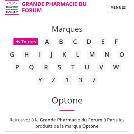
GRANDE PHARMACIE DU
TOGGLE
MENU
FORUM
NAVIGATION
Marques
A
B
C
D
E
F
Toutes
G
H
I
J
K
L
M
N
O
P
Q
R
S
T
U
V
W
Y
Z
1
3
7
Optone
Retrouvez à la
Grande Pharmacie du Forum
à
Paris
les
produits de la marque
Optone