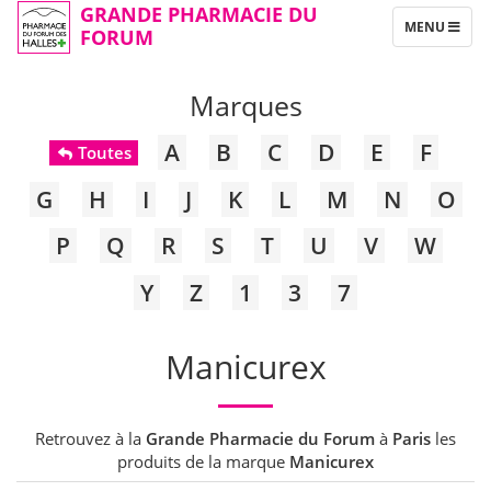
GRANDE PHARMACIE DU
TOGGLE
MENU
FORUM
NAVIGATION
Marques
A
B
C
D
E
F
Toutes
G
H
I
J
K
L
M
N
O
P
Q
R
S
T
U
V
W
Y
Z
1
3
7
Manicurex
Retrouvez à la
Grande Pharmacie du Forum
à
Paris
les
produits de la marque
Manicurex