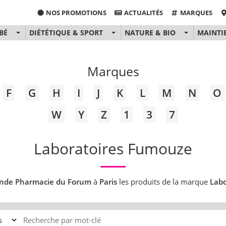
NOS PROMOTIONS
ACTUALITÉS
MARQUES
BÉ
DIÉTÉTIQUE & SPORT
NATURE & BIO
MAINTI
Marques
F
G
H
I
J
K
L
M
N
O
W
Y
Z
1
3
7
Laboratoires Fumouze
nde Pharmacie du Forum
à
Paris
les produits de la marque
Labo