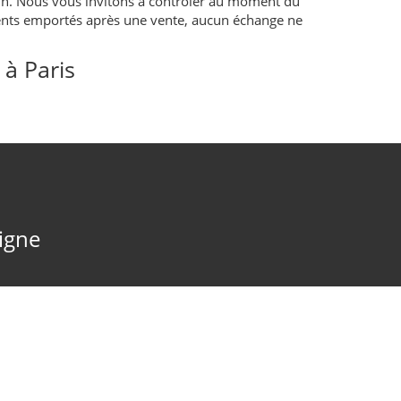
sin. Nous vous invitons à contrôler au moment du
aments emportés après une vente, aucun échange ne
à Paris
ligne