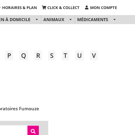
HORAIRES & PLAN
CLICK & COLLECT
MON COMPTE
EN À DOMICILE
ANIMAUX
MÉDICAMENTS
P
Q
R
S
T
U
V
ratoires Fumouze