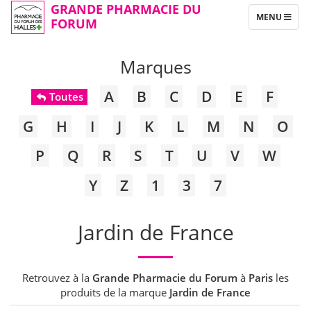
GRANDE PHARMACIE DU
TOGGLE
MENU
FORUM
NAVIGATION
Marques
A
B
C
D
E
F
Toutes
G
H
I
J
K
L
M
N
O
P
Q
R
S
T
U
V
W
Y
Z
1
3
7
Jardin de France
Retrouvez à la
Grande Pharmacie du Forum
à
Paris
les
produits de la marque
Jardin de France