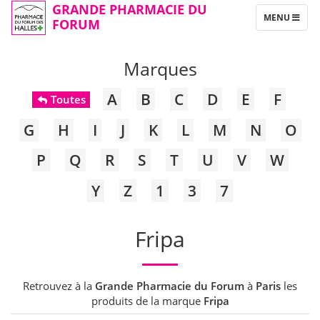
GRANDE PHARMACIE DU
TOGGLE
MENU
FORUM
NAVIGATION
Marques
A
B
C
D
E
F
Toutes
G
H
I
J
K
L
M
N
O
P
Q
R
S
T
U
V
W
Y
Z
1
3
7
Fripa
Retrouvez à la
Grande Pharmacie du Forum
à
Paris
les
produits de la marque
Fripa