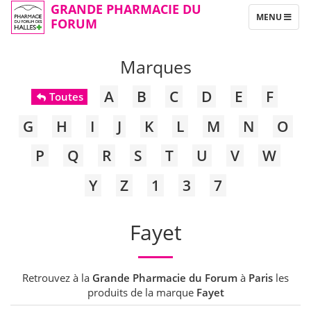
GRANDE PHARMACIE DU
TOGGLE
MENU
FORUM
NAVIGATION
Marques
A
B
C
D
E
F
Toutes
G
H
I
J
K
L
M
N
O
P
Q
R
S
T
U
V
W
Y
Z
1
3
7
Fayet
Retrouvez à la
Grande Pharmacie du Forum
à
Paris
les
produits de la marque
Fayet