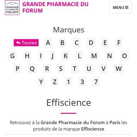
GRANDE PHARMACIE DU
TOGGLE
MENU
FORUM
NAVIGATION
Marques
A
B
C
D
E
F
Toutes
G
H
I
J
K
L
M
N
O
P
Q
R
S
T
U
V
W
Y
Z
1
3
7
Effiscience
Retrouvez à la
Grande Pharmacie du Forum
à
Paris
les
produits de la marque
Effiscience