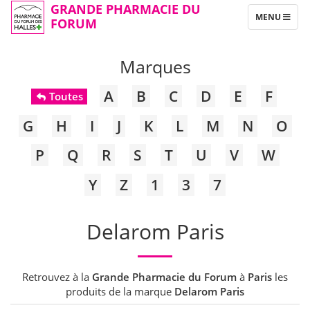
GRANDE PHARMACIE DU
TOGGLE
MENU
FORUM
NAVIGATION
Marques
A
B
C
D
E
F
Toutes
G
H
I
J
K
L
M
N
O
P
Q
R
S
T
U
V
W
Y
Z
1
3
7
Delarom Paris
Retrouvez à la
Grande Pharmacie du Forum
à
Paris
les
produits de la marque
Delarom Paris