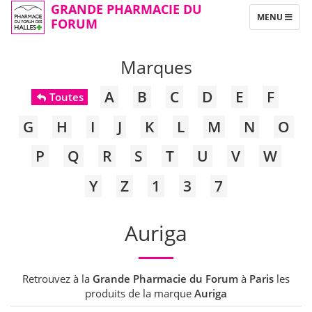
GRANDE PHARMACIE DU
TOGGLE
MENU
FORUM
NAVIGATION
Marques
A
B
C
D
E
F
Toutes
G
H
I
J
K
L
M
N
O
P
Q
R
S
T
U
V
W
Y
Z
1
3
7
Auriga
Retrouvez à la
Grande Pharmacie du Forum
à
Paris
les
produits de la marque
Auriga