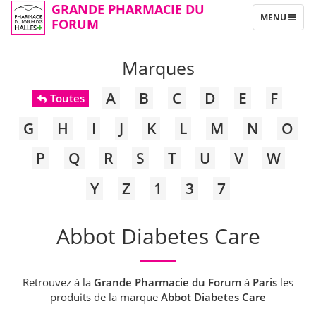
GRANDE PHARMACIE DU
TOGGLE
MENU
FORUM
NAVIGATION
Marques
A
B
C
D
E
F
Toutes
G
H
I
J
K
L
M
N
O
P
Q
R
S
T
U
V
W
Y
Z
1
3
7
Abbot Diabetes Care
Retrouvez à la
Grande Pharmacie du Forum
à
Paris
les
produits de la marque
Abbot Diabetes Care