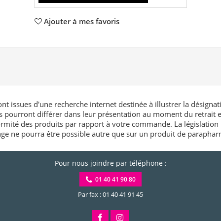
Ajouter à mes favoris
nt issues d'une recherche internet destinée à illustrer la désignat
és pourront différer dans leur présentation au moment du retrait
rmité des produits par rapport à votre commande. La législation 
e ne pourra être possible autre que sur un produit de paraphar
Pour nous joindre par téléphone :
01 40 41 90 80
Par fax : 01 40 41 91 45