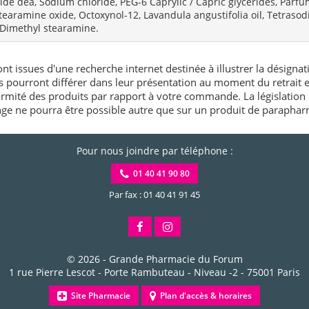
 dea, Sodium chloride, PEG-6 Caprylic / Capric glycerides, Parfum,
Stearamine oxide, Octoxynol-12, Lavandula angustifolia oil, Tetras
, Dimethyl stearamine.
nt issues d'une recherche internet destinée à illustrer la désignat
és pourront différer dans leur présentation au moment du retrait
rmité des produits par rapport à votre commande. La législation 
e ne pourra être possible autre que sur un produit de paraphar
Pour nous joindre par téléphone :
01 40 41 90 80
Par fax : 01 40 41 91 45
© 2026 -
Grande Pharmacie du Forum
1 rue Pierre Lescot - Porte Rambuteau - Niveau -2
-
75001
Paris
Site Pharmacie
Plan d'accès & horaires