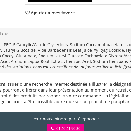
Ajouter à mes favoris
dane.
n, PEG-6 Caprylic/Capric Glycerides, Sodium Cocoamphoacetate, La
, Lauryl Glucoside, Aloe Barbadensis Leaf Juice, Xylitylglucoside,
Cocoyl Glutamate, Sodium Lauryl Glucose Carboxylate Styrene/Acry
 Acid, Arctium Lappa Root Extract, Benzoic Acid, Sodium Benzoate, 
 à des variations, nous vous conseillons de toujours vérifier la liste fig
nt issues d'une recherche internet destinée à illustrer la désignat
és pourront différer dans leur présentation au moment du retrait
rmité des produits par rapport à votre commande. La législation 
e ne pourra être possible autre que sur un produit de paraphar
Pour nous joindre par téléphone :
01 40 41 90 80