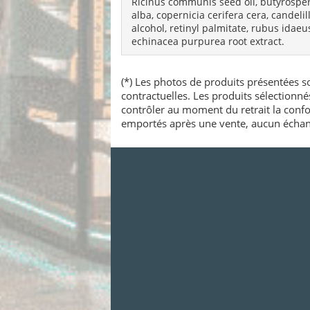
Ricinus communis seed oil, butyrosperm
alba, copernicia cerifera cera, candelil
alcohol, retinyl palmitate, rubus idaeus
echinacea purpurea root extract.
(*) Les photos de produits présentées so
contractuelles. Les produits sélectionn
contrôler au moment du retrait la confo
emportés après une vente, aucun échang