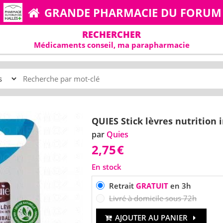
GRANDE PHARMACIE DU FORUM
RECHERCHER
Médicaments conseil, ma parapharmacie
QUIES Stick lèvres nutrition 
par
Quies
2,75
€
En stock
Retrait
GRATUIT
en 3h
Livré à domicile sous 72h
AJOUTER AU PANIER