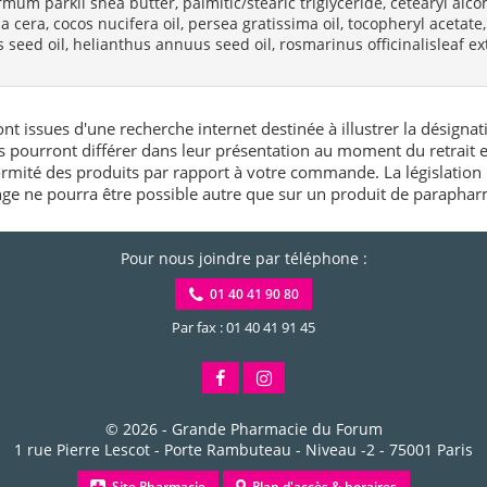
um parkii shea butter, palmitic/stearic triglyceride, cetearyl alco
la cera, cocos nucifera oil, persea gratissima oil, tocopheryl acetate
 seed oil, helianthus annuus seed oil, rosmarinus officinalisleaf ext
nt issues d'une recherche internet destinée à illustrer la désignat
és pourront différer dans leur présentation au moment du retrait
rmité des produits par rapport à votre commande. La législation 
e ne pourra être possible autre que sur un produit de paraphar
Pour nous joindre par téléphone :
01 40 41 90 80
Par fax : 01 40 41 91 45
© 2026 -
Grande Pharmacie du Forum
1 rue Pierre Lescot - Porte Rambuteau - Niveau -2
-
75001
Paris
Site Pharmacie
Plan d'accès & horaires