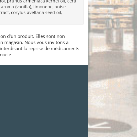
hol, prunus armeniaca kernel oil, cera
, aroma (vanilla), limonene, anise
ract, corylus avellana seed oil,
ion d'un produit. Elles sont non
 en magasin. Nous vous invitons à
interdisant la reprise de médicaments
macie.