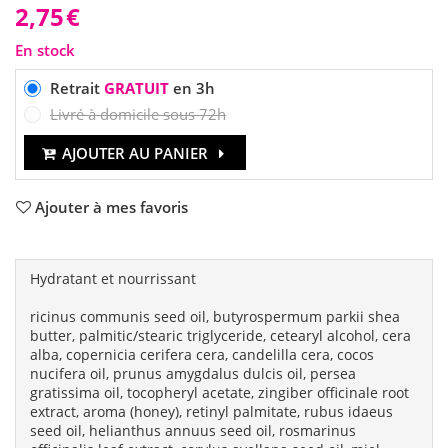
2,75
€
En stock
Retrait
GRATUIT
en 3h
Livré à domicile sous 72h
AJOUTER AU PANIER
Ajouter à mes favoris
Hydratant et nourrissant
ricinus communis seed oil, butyrospermum parkii shea
butter, palmitic/stearic triglyceride, cetearyl alcohol, cera
alba, copernicia cerifera cera, candelilla cera, cocos
nucifera oil, prunus amygdalus dulcis oil, persea
gratissima oil, tocopheryl acetate, zingiber officinale root
extract, aroma (honey), retinyl palmitate, rubus idaeus
seed oil, helianthus annuus seed oil, rosmarinus