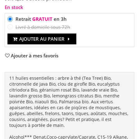
En stock
Retrait
GRATUIT
en 3h
Livré à domicile sous 72h
AJOUTER AU PANIER
Ajouter à mes favoris
11 huiles essentielles : arbre à thé (Tea Tree) Bio,
citronnelle de Java Bio, clou de girofle Bio, eucalyptus
citriodora Bio, géranium rosat Bio, lavande vraie Bio,
lavandin grosso Bio, lemongrass citratus Bio, menthe
poivrée Bio, niaouli Bio, Palmarosa bio. Aux vertus
apaisantes, idéales en cas de piqûres de moustiques,
guêpes, abeilles, frelons, taons, tiques, aoûtats, mouches,
cousins, araignées, puces? Petit et pratique, il est
toujours à portée de main.
Alcohol*** Denat,Coco-caprylate/Caprate, C15-19 Alkane,