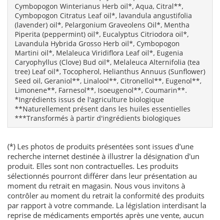
Cymbopogon Winterianus Herb oil*, Aqua, Citral**,
Cymbopogon Citratus Leaf oil*, lavandula angustifolia
(lavender) oil*, Pelargonium Graveolens Oil*, Mentha
Piperita (peppermint) oil*, Eucalyptus Citriodora oil*,
Lavandula Hybrida Grosso Herb oil*, Cymbopogon
Martini oil*, Melaleuca Viridiflora Leaf oil*, Eugenia
Caryophyllus (Clove) Bud oil*, Melaleuca Alternifolia (tea
tree) Leaf oil*, Tocopherol, Helianthus Annuus (Sunflower)
Seed oil, Geraniol**, Linalool**, Citronellol**, Eugenol**,
Limonene**, Farnesol**, Isoeugenol**, Coumarin**.
*Ingrédients issus de l'agriculture biologique
**Naturellement présent dans les huiles essentielles
***Transformés à partir d'ingrédients biologiques
(*) Les photos de produits présentées sont issues d'une
recherche internet destinée à illustrer la désignation d'un
produit. Elles sont non contractuelles. Les produits
sélectionnés pourront différer dans leur présentation au
moment du retrait en magasin. Nous vous invitons à
contrôler au moment du retrait la conformité des produits
par rapport à votre commande. La législation interdisant la
reprise de médicaments emportés après une vente, aucun